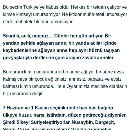
Bu secim Türkiye’ye kâbus oldu. Herkes bir telden çalıyor ve
kimse kimseyi umursamıyor. Ne iktidar muhalefeti umursuyor
nede muhalefet iktidarı umursuyor.
Sıkıntılı, acılı, mutsuz… Günler her gün artıyor. Bir
yandan şehide ağlayan anne, bir yanda acılar içinde
kaybedenlerine ağlayan anne hep aynı hüznü taşıyan
gözyaşlarıyla dertlerine çare arayan zavallı anneler.
Bu durum kimin umurunda ki bir anne ağlıyor bir anne evsiz
kalmış veya bir çocuk eğitimsiz, annesiz, babasız ve evsiz
kalması kimin umurunda. Hele Oylarımızla mecliste olanların
hiç umurunda değil.
7 Haziran ve 1 Kasım seçimlerinde bas bas bağırıp
ülkeye huzur, barış, istihdam, düzen getireceğiz diyenler.
Şimdi ülkeyi Suriyeleştiriyorlar. Nusaybin, Dargeçit,
Silopi, Cizre, Sur ve son olarak Van’da öz yönetim