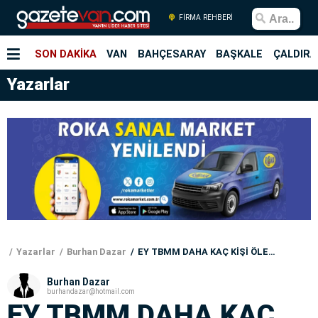
FİRMA REHBERİ
SON DAKİKA
VAN
BAHÇESARAY
BAŞKALE
ÇALDIRA
Yazarlar
Yazarlar
Burhan Dazar
EY TBMM DAHA KAÇ KİŞİ ÖLECEK
Burhan Dazar
burhandazar@hotmail.com
EY TBMM DAHA KAÇ