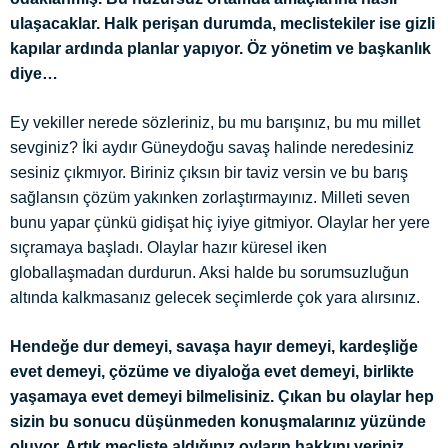
ulaşacaklar. Halk perişan durumda, meclistekiler ise gizli
kapılar ardında planlar yapıyor. Öz yönetim ve başkanlık
diye…
Ey vekiller nerede sözleriniz, bu mu barışınız, bu mu millet
sevginiz? İki aydır Güneydoğu savaş halinde neredesiniz
sesiniz çıkmıyor. Biriniz çıksın bir taviz versin ve bu barış
sağlansın çözüm yakınken zorlaştırmayınız. Milleti seven
bunu yapar çünkü gidişat hiç iyiye gitmiyor. Olaylar her yere
sıçramaya başladı. Olaylar hazır küresel iken
globallaşmadan durdurun. Aksi halde bu sorumsuzluğun
altında kalkmasanız gelecek seçimlerde çok yara alırsınız.
Hendeğe dur demeyi, savaşa hayır demeyi, kardeşliğe
evet demeyi, çözüme ve diyaloğa evet demeyi, birlikte
yaşamaya evet demeyi bilmelisiniz. Çıkan bu olaylar hep
sizin bu sonucu düşünmeden konuşmalarınız yüzünde
oluyor. Artık mecliste aldığınız oyların hakkını veriniz.