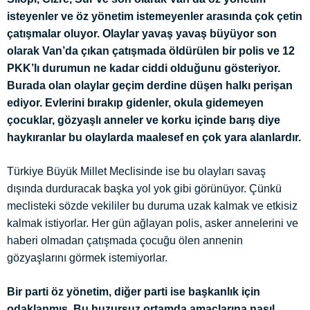
isteyenler ve öz yönetim istemeyenler arasında çok çetin
çatışmalar oluyor. Olaylar yavaş yavaş büyüyor son
olarak Van’da çıkan çatışmada öldürülen bir polis ve 12
PKK’lı durumun ne kadar ciddi olduğunu gösteriyor.
Burada olan olaylar geçim derdine düşen halkı perişan
ediyor. Evlerini bırakıp gidenler, okula gidemeyen
çocuklar, gözyaşlı anneler ve korku içinde barış diye
haykıranlar bu olaylarda maalesef en çok yara alanlardır.
Türkiye Büyük Millet Meclisinde ise bu olayları savaş
dışında durduracak başka yol yok gibi görünüyor. Çünkü
meclisteki sözde vekililer bu duruma uzak kalmak ve etkisiz
kalmak istiyorlar. Her gün ağlayan polis, asker annelerini ve
haberi olmadan çatışmada çocuğu ölen annenin
gözyaşlarını görmek istemiyorlar.
Bir parti öz yönetim, diğer parti ise başkanlık için
odaklanmış. Bu huzursuz ortamda amaçlarına nasıl