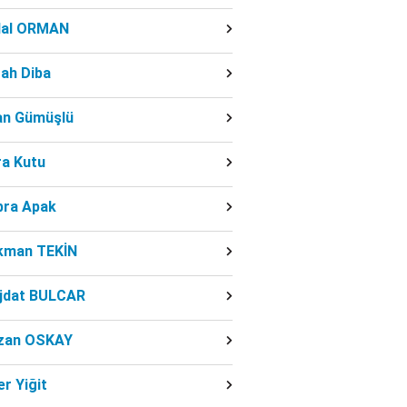
dal ORMAN
ah Diba
fan Gümüşlü
ra Kutu
bra Apak
kman TEKİN
jdat BULCAR
zan OSKAY
r Yiğit