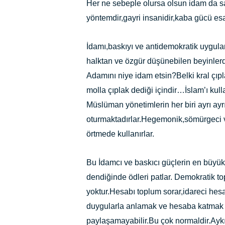
Her ne sebeple olursa olsun idam da s
yöntemdir,gayri insanidir,kaba gücü esas
İdamı,baskıyı ve antidemokratik uygula
halktan ve özgür düşünebilen beyinlerd
Adamını niye idam etsin?Belki kral çıpl
molla çıplak dediği içindir…İslam’ı kul
Müslüman yönetimlerin her biri ayrı ay
oturmaktadırlar.Hegemonik,sömürgeci ve
örtmede kullanırlar.
Bu İdamcı ve baskıcı güçlerin en büyü
dendiğinde ödleri patlar. Demokratik to
yoktur.Hesabı toplum sorar,idareci hesap
duygularla anlamak ve hesaba katmak 
paylaşamayabilir.Bu çok normaldir.Aykı