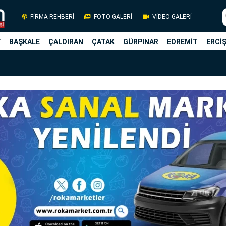
FİRMA REHBERİ
FOTO GALERİ
VİDEO GALERİ
Y
BAŞKALE
ÇALDIRAN
ÇATAK
GÜRPINAR
EDREMİT
ERCİ