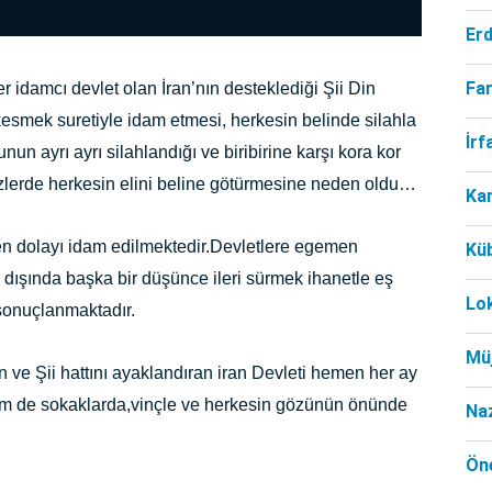
Er
Far
r idamcı devlet olan İran’nın desteklediği Şii Din
 kesmek suretiyle idam etmesi, herkesin belinde silahla
İr
un ayrı ayrı silahlandığı ve biribirine karşı kora kor
zlerde herkesin elini beline götürmesine neden oldu…
Ka
n dolayı idam edilmektedir.Devletlere egemen
Kü
dışında başka bir düşünce ileri sürmek ihanetle eş
Lo
sonuçlanmaktadır.
Mü
 ve Şii hattını ayaklandıran iran Devleti hemen her ay
em de sokaklarda,vinçle ve herkesin gözünün önünde
Na
Öne