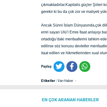
çıkmaktadırlar.Kapitalis güçler Şiileri k
gerekir ki bu da çok zor ve maliyeti yüks
Ancak Sünni İslam Dünyasında,çok dille
emri sayan Ulü’l Emre İtaat anlayışı bas
ortadoğu’daki menfaatlerini tahkim eder
edilirse söz konusu devletler menfaatleri
itaat edilen ve hikmetlerinden sual ol
Paylaş
Etiketler :
Van Haber
EN ÇOK ARANAN HABERLER