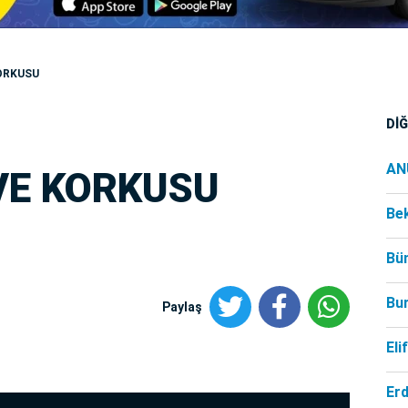
ORKUSU
Dİ
AN
VE KORKUSU
Be
Bü
Bu
Paylaş
Eli
Er