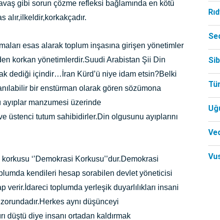
avaş gibi sorun çözme refleksi bağlamında en kötü
Rı
 alır,ilkeldir,korkakçadır.
Se
maları esas alarak toplum inşasına girişen yönetimler
en korkan yönetimlerdir.Suudi Arabistan Şii Din
Si
ak dediği içindir…İran Kürd’ü niye idam etsin?Belki
Tü
lanılabilir bir enstürman olarak gören sözümona
rı ayıplar manzumesi üzerinde
Uğ
 üstenci tutum sahibidirler.Din olgusunu ayıplarını
Ved
Vu
k korkusu ‘’Demokrasi Korkusu’’dur.Demokrasi
plumda kendileri hesap sorabilen devlet yöneticisi
 verir.İdareci toplumda yerleşik duyarlılıkları insani
zorundadır.Herkes aynı düşünceyi
rı düştü diye insanı ortadan kaldırmak