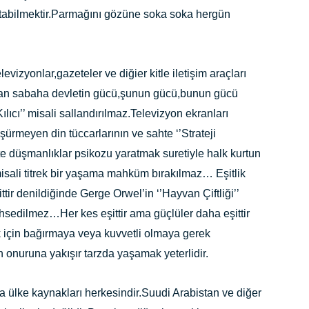
tabilmektir.Parmağını gözüne soka soka hergün
evizyonlar,gazeteler ve diğier kitle iletişim araçları
an sabaha devletin gücü,şunun gücü,bunun gücü
lıcı’’ misali sallandırılmaz.Televizyon ekranları
üşürmeyen din tüccarlarının ve sahte ‘’Strateji
te düşmanlıklar psikozu yaratmak suretiyle halk kurtun
isali titrek bir yaşama mahküm bırakılmaz… Eşitlik
tir denildiğinde Gerge Orwel’in ‘’Hayvan Çiftliği’’
ahsedilmez…Her kes eşittir ama güçlüler daha eşittir
için bağırmaya veya kuvvetli olmaya gerek
 onuruna yakışır tarzda yaşamak yeterlidir.
lke kaynakları herkesindir.Suudi Arabistan ve diğer