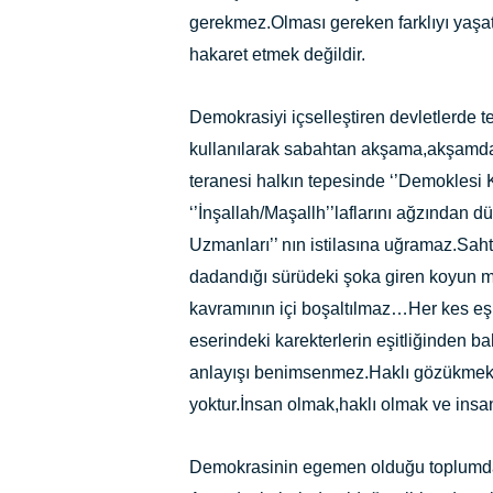
gerekmez.Olması gereken farklıyı yaşa
hakaret etmek değildir.
Demokrasiyi içselleştiren devletlerde tel
kullanılarak sabahtan akşama,akşamd
teranesi halkın tepesinde ‘’Demoklesi Kı
‘’İnşallah/Maşallh’’laflarını ağzından d
Uzmanları’’ nın istilasına uğramaz.Sah
dadandığı sürüdeki şoka giren koyun m
kavramının içi boşaltılmaz…Her kes eşit
eserindeki karekterlerin eşitliğinden b
anlayışı benimsenmez.Haklı gözükmek 
yoktur.İnsan olmak,haklı olmak ve insan
Demokrasinin egemen olduğu toplumda ü