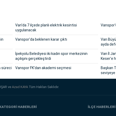
Van'da 7 ilçede planlı elektrik kesintisi
Vanspor'u
uygulanacak
çin
Vanspor'da beklenen karar çıktı
Van Büyük
ayda def
İpekyolu Belediyesi iki kadın spor merkezinin
Van İl J
açılışını gerçekleştirdi
Keser’e h
n süreci
Vanspor FK'dan akademi seçmesi
Başkan T
seviyeye 
UŞAR ve
Azad KAYA
Tüm Hakları Saklıdır.
KATEGORİ HABERLERİ
İLÇE HABERLERİ