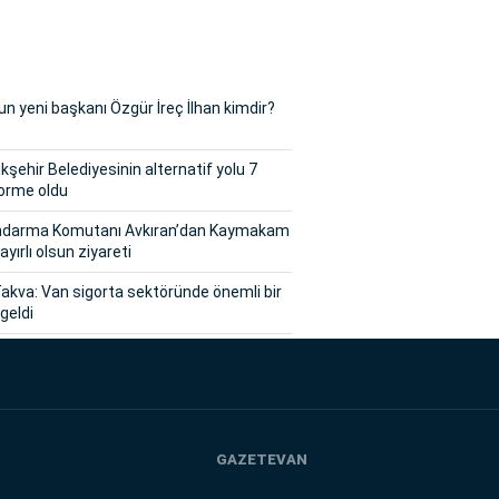
n yeni başkanı Özgür İreç İlhan kimdir?
şehir Belediyesinin alternatif yolu 7
orme oldu
andarma Komutanı Avkıran’dan Kaymakam
ayırlı olsun ziyareti
akva: Van sigorta sektöründe önemli bir
geldi
GAZETEVAN