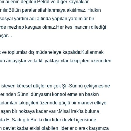
r ailenin değildir.Petrol ve diğer kaynaklar
nılır.Bütün paralar silahlanmaya akıtılmaz. Halkın
sosyal yardım adı altında yapılan yardımlar bir
de mezhep kavgası olmaz.Her kes inancını dilediği
yaşar…
t ve toplumlar dış müdaheleye kapalıdır.Kullanmak
n anlayışlar ve farklı yaklaşımlar takipçileri üzerinden
steyen küresel güçler en çok Şii-Sünnü çekişmesine
üzerinden Sünni dünyasını kontrol etme en baskın
adamları takipçileri üzerinde güçlü bir manevi etkiye
aşan bir noktaya kadar varır.Misal Irak’ta buluna
 El Sadr gib.Bu iki dini lider devlet içerisinde
 devlet kadar etkisi olabilen liderler olarak karşımıza