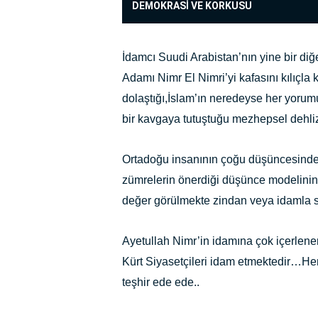
DEMOKRASİ VE KORKUSU
İdamcı Suudi Arabistan’nın yine bir diğe
Adamı Nimr El Nimri’yi kafasını kılıçla
dolaştığı,İslam’ın neredeyse her yorumun
bir kavgaya tutuştuğu mezhepsel dehli
Ortadoğu insanının çoğu düşüncesinde
zümrelerin önerdiği düşünce modelinin 
değer görülmekte zindan veya idamla 
Ayetullah Nimr’in idamına çok içerlenen
Kürt Siyasetçileri idam etmektedir…H
teşhir ede ede..