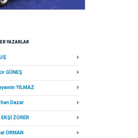
ĞER YAZARLAR
UŞ
kir GÜNEŞ
nyamin YILMAZ
rhan Dazar
f EKŞİ ZORER
dal ORMAN