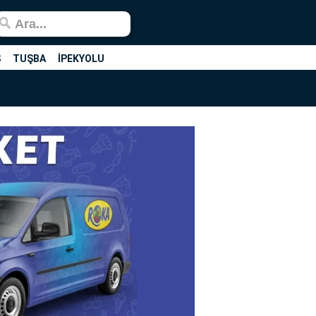
Ş
TUŞBA
İPEKYOLU