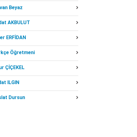
dvan Beyaz
dat AKBULUT
ber ERFİDAN
rkçe Öğretmeni
ur ÇİÇEKEL
at ILGIN
slat Dursun