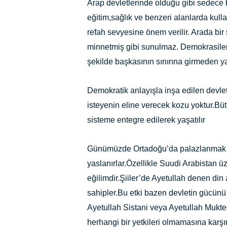
Arap devletlerinde olduğu gibi sedece bi
eğitim,sağlık ve benzeri alanlarda kulla
refah sevyesine önem verilir. Arada bir 
minnetmiş gibi sunulmaz. Demokrasiler
şekilde başkasının sınırına girmeden 
Demokratik anlayışla inşa edilen devle
isteyenin eline verecek kozu yoktur.Bütü
sisteme entegre edilerek yaşatılır
Günümüzde Ortadoğu’da palazlanmak i
yaslanırlar.Özellikle Suudi Arabistan 
eğilimdir.Şiiler’de Ayetullah denen din 
sahipler.Bu etki bazen devletin gücünü 
Ayetullah Sistani veya Ayetullah Mukteda
herhangi bir yetkileri olmamasına karşın