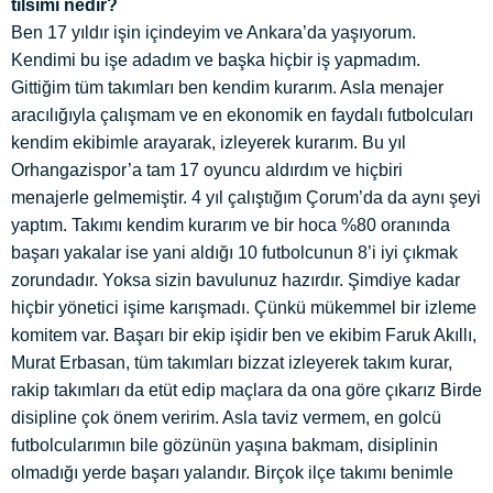
tılsımı nedir?
Ben 17 yıldır işin içindeyim ve Ankara’da yaşıyorum.
Kendimi bu işe adadım ve başka hiçbir iş yapmadım.
Gittiğim tüm takımları ben kendim kurarım. Asla menajer
aracılığıyla çalışmam ve en ekonomik en faydalı futbolcuları
kendim ekibimle arayarak, izleyerek kurarım. Bu yıl
Orhangazispor’a tam 17 oyuncu aldırdım ve hiçbiri
menajerle gelmemiştir. 4 yıl çalıştığım Çorum’da da aynı şeyi
yaptım. Takımı kendim kurarım ve bir hoca %80 oranında
başarı yakalar ise yani aldığı 10 futbolcunun 8’i iyi çıkmak
zorundadır. Yoksa sizin bavulunuz hazırdır. Şimdiye kadar
hiçbir yönetici işime karışmadı. Çünkü mükemmel bir izleme
komitem var. Başarı bir ekip işidir ben ve ekibim Faruk Akıllı,
Murat Erbasan, tüm takımları bizzat izleyerek takım kurar,
rakip takımları da etüt edip maçlara da ona göre çıkarız Birde
disipline çok önem veririm. Asla taviz vermem, en golcü
futbolcularımın bile gözünün yaşına bakmam, disiplinin
olmadığı yerde başarı yalandır. Birçok ilçe takımı benimle