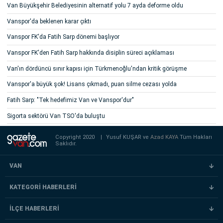
Van Büyükşehir Belediyesinin alternatif yolu 7 ayda deforme oldu
Vanspor'da beklenen karar çıktı
Vanspor FK'da Fatih Sarp dönemi başlıyor
Vanspor FK'den Fatih Sarp hakkında disiplin süreci açıklaması
Van'ın dördüncü sınır kapısı için Türkmenoğlu'ndan kritik görüşme
Vanspor'a büyük şok! Lisans çıkmadı, puan silme cezası yolda
Fatih Sarp: "Tek hedefimiz Van ve Vanspor'dur"
Sigorta sektörü Van TSO'da buluştu
Copyright 2020
|
Yusuf KUŞAR ve
Azad KAYA
Tüm Hakları
Saklıdır.
VAN
KATEGORİ HABERLERİ
İLÇE HABERLERİ