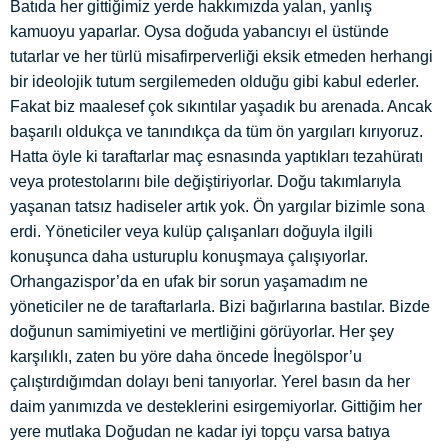
Batıda her gittiğimiz yerde hakkımızda yalan, yanlış
kamuoyu yaparlar. Oysa doğuda yabancıyı el üstünde
tutarlar ve her türlü misafirperverliği eksik etmeden herhangi
bir ideolojik tutum sergilemeden olduğu gibi kabul ederler.
Fakat biz maalesef çok sıkıntılar yaşadık bu arenada. Ancak
başarılı oldukça ve tanındıkça da tüm ön yargıları kırıyoruz.
Hatta öyle ki taraftarlar maç esnasında yaptıkları tezahüratı
veya protestolarını bile değiştiriyorlar. Doğu takımlarıyla
yaşanan tatsız hadiseler artık yok. Ön yargılar bizimle sona
erdi. Yöneticiler veya kulüp çalışanları doğuyla ilgili
konuşunca daha usturuplu konuşmaya çalışıyorlar.
Orhangazispor’da en ufak bir sorun yaşamadım ne
yöneticiler ne de taraftarlarla. Bizi bağırlarına bastılar. Bizde
doğunun samimiyetini ve mertliğini görüyorlar. Her şey
karşılıklı, zaten bu yöre daha öncede İnegölspor’u
çalıştırdığımdan dolayı beni tanıyorlar. Yerel basın da her
daim yanımızda ve desteklerini esirgemiyorlar. Gittiğim her
yere mutlaka Doğudan ne kadar iyi topçu varsa batıya