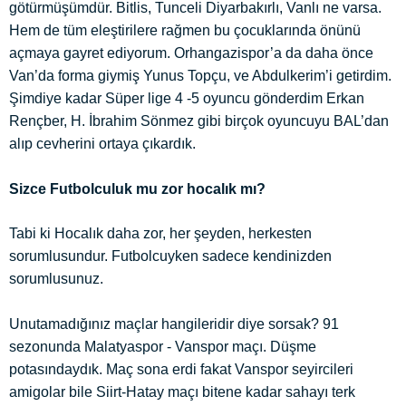
götürmüşümdür. Bitlis, Tunceli Diyarbakırlı, Vanlı ne varsa.
Hem de tüm eleştirilere rağmen bu çocuklarında önünü
açmaya gayret ediyorum. Orhangazispor’a da daha önce
Van’da forma giymiş Yunus Topçu, ve Abdulkerim’i getirdim.
Şimdiye kadar Süper lige 4 -5 oyuncu gönderdim Erkan
Rençber, H. İbrahim Sönmez gibi birçok oyuncuyu BAL’dan
alıp cevherini ortaya çıkardık.
Sizce Futbolculuk
mu zor hocalık mı?
Tabi ki Hocalık daha zor, her şeyden, herkesten
sorumlusundur. Futbolcuyken sadece kendinizden
sorumlusunuz.
Unutamadığınız maçlar hangileridir diye sorsak? 91
sezonunda Malatyaspor - Vanspor maçı. Düşme
potasındaydık. Maç sona erdi fakat Vanspor seyircileri
amigolar bile Siirt-Hatay maçı bitene kadar sahayı terk