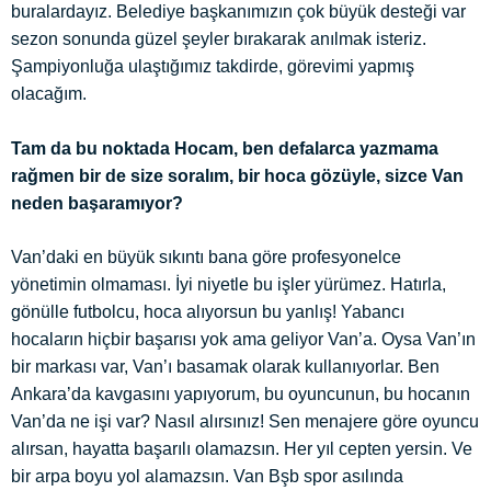
buralardayız. Belediye başkanımızın çok büyük desteği var
sezon sonunda güzel şeyler bırakarak anılmak isteriz.
Şampiyonluğa ulaştığımız takdirde, görevimi yapmış
olacağım.
Tam da bu noktada Hocam, ben defalarca yazmama
rağmen bir de size soralım, bir hoca gözüyle, sizce Van
neden başaramıyor?
Van’daki en büyük sıkıntı bana göre profesyonelce
yönetimin olmaması. İyi niyetle bu işler yürümez. Hatırla,
gönülle futbolcu, hoca alıyorsun bu yanlış! Yabancı
hocaların hiçbir başarısı yok ama geliyor Van’a. Oysa Van’ın
bir markası var, Van’ı basamak olarak kullanıyorlar. Ben
Ankara’da kavgasını yapıyorum, bu oyuncunun, bu hocanın
Van’da ne işi var? Nasıl alırsınız! Sen menajere göre oyuncu
alırsan, hayatta başarılı olamazsın. Her yıl cepten yersin. Ve
bir arpa boyu yol alamazsın. Van Bşb spor asılında