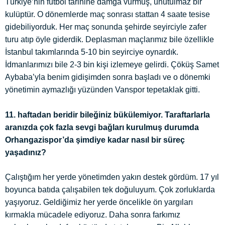
Türkiye’nin futbol tarihine damga vurmuş, unutulmaz bir
kulüptür. O dönemlerde maç sonrası stattan 4 saate tesise
gidebiliyorduk. Her maç sonunda şehirde seyirciyle zafer
turu atıp öyle giderdik. Deplasman maçlarımız bile özellikle
İstanbul takımlarında 5-10 bin seyirciye oynardık.
İdmanlarımızı bile 2-3 bin kişi izlemeye gelirdi. Çöküş Samet
Aybaba’yla benim gidişimden sonra başladı ve o dönemki
yönetimin aymazlığı yüzünden Vanspor tepetaklak gitti.
11. haftadan beridir bileğiniz bükülemiyor. Taraftarlarla
aranızda çok fazla sevgi bağları kurulmuş durumda
Orhangazispor’da şimdiye kadar nasıl bir süreç
yaşadınız?
Çalıştığım her yerde yönetimden yakın destek gördüm. 17 yıl
boyunca batıda çalışabilen tek doğuluyum. Çok zorluklarda
yaşıyoruz. Geldiğimiz her yerde öncelikle ön yargıları
kırmakla mücadele ediyoruz. Daha sonra farkımız