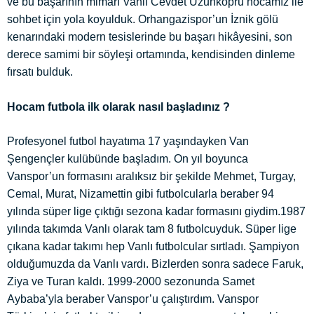
ve bu başarının mimarı Vanlı Cevdet Uzunköprü hocamız ile
sohbet için yola koyulduk. Orhangazispor’un İznik gölü
kenarındaki modern tesislerinde bu başarı hikâyesini, son
derece samimi bir söyleşi ortamında, kendisinden dinleme
fırsatı bulduk.
Hocam futbola ilk olarak nasıl başladınız ?
Profesyonel futbol hayatıma 17 yaşındayken Van
Şengençler kulübünde başladım. On yıl boyunca
Vanspor’un formasını aralıksız bir şekilde Mehmet, Turgay,
Cemal, Murat, Nizamettin gibi futbolcularla beraber 94
yılında süper lige çıktığı sezona kadar formasını giydim.1987
yılında takımda Vanlı olarak tam 8 futbolcuyduk. Süper lige
çıkana kadar takımı hep Vanlı futbolcular sırtladı. Şampiyon
olduğumuzda da Vanlı vardı. Bizlerden sonra sadece Faruk,
Ziya ve Turan kaldı. 1999-2000 sezonunda Samet
Aybaba’yla beraber Vanspor’u çalıştırdım. Vanspor