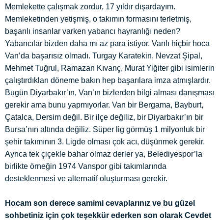
Memlekette çalışmak zordur, 17 yıldır dışardayım.
Memleketinden yetişmiş, o takımın formasını terletmiş,
başarılı insanlar varken yabancı hayranlığı neden?
Yabancılar bizden daha mı az para istiyor. Vanlı hiçbir hoca
Van’da başarısız olmadı. Turgay Karatekin, Nevzat Şipal,
Mehmet Tuğrul, Ramazan Kıvanç, Murat Yiğiter gibi isimlerin
çalıştırdıkları döneme bakın hep başarılara imza atmışlardır.
Bugün Diyarbakır’ın, Van’ın bizlerden bilgi alması danışması
gerekir ama bunu yapmıyorlar. Van bir Bergama, Bayburt,
Çatalca, Dersim değil. Bir ilçe değiliz, bir Diyarbakır’ın bir
Bursa’nın altında değiliz. Süper lig görmüş 1 milyonluk bir
şehir takımının 3. Ligde olması çok acı, düşünmek gerekir.
Ayrıca tek çiçekle bahar olmaz derler ya, Belediyespor’la
birlikte örneğin 1974 Vanspor gibi takımlarında
desteklenmesi ve alternatif oluşturması gerekir.
Hocam son derece samimi cevaplarınız ve bu güzel
sohbetiniz için çok teşekkür ederken son olarak Cevdet