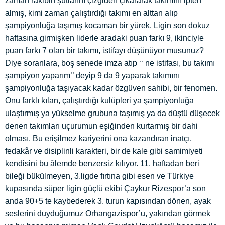
zaman rakibin şutlarını çizgiden çıkararak takımını ipten
almış, kimi zaman çalıştırdığı takımı en alttan alıp
şampiyonluğa taşımış kocaman bir yürek. Ligin son dokuz
haftasına girmişken liderle aradaki puan farkı 9, ikinciyle
puan farkı 7 olan bir takımı, istifayı düşünüyor musunuz?
Diye soranlara, boş senede imza atıp ‘‘ ne istifası, bu takımı
şampiyon yaparım’’ deyip 9 da 9 yaparak takımını
şampiyonluğa taşıyacak kadar özgüven sahibi, bir fenomen.
Onu farklı kılan, çalıştırdığı kulüpleri ya şampiyonluğa
ulaştırmış ya yükselme grubuna taşımış ya da düştü düşecek
denen takımları uçurumun eşiğinden kurtarmış bir dahi
olması. Bu erişilmez kariyerini ona kazandıran inatçı,
fedakâr ve disiplinli karakteri, bir de kale gibi samimiyeti
kendisini bu âlemde benzersiz kılıyor. 11. haftadan beri
bileği bükülmeyen, 3.ligde fırtına gibi esen ve Türkiye
kupasında süper ligin güçlü ekibi Çaykur Rizespor’a son
anda 90+5 te kaybederek 3. turun kapısından dönen, ayak
seslerini duyduğumuz Orhangazispor’u, yakından görmek