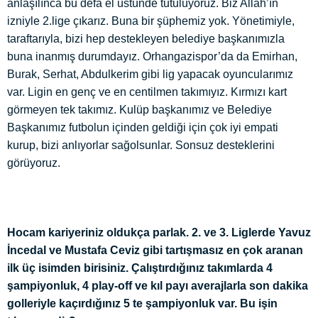
anlaşılınca bu defa el üstünde tutuluyoruz. Biz Allah’ın
izniyle 2.lige çıkarız. Buna bir şüphemiz yok. Yönetimiyle,
taraftarıyla, bizi hep destekleyen belediye başkanımızla
buna inanmış durumdayız. Orhangazispor’da da Emirhan,
Burak, Serhat, Abdulkerim gibi lig yapacak oyuncularımız
var. Ligin en genç ve en centilmen takımıyız. Kırmızı kart
görmeyen tek takımız. Kulüp başkanımız ve Belediye
Başkanımız futbolun içinden geldiği için çok iyi empati
kurup, bizi anlıyorlar sağolsunlar. Sonsuz desteklerini
görüyoruz.
Hocam kariyeriniz oldukça parlak. 2. ve 3. Liglerde Yavuz
İncedal ve Mustafa Ceviz gibi tartışmasız en çok aranan
ilk üç isimden birisiniz. Çalıştırdığınız takımlarda 4
şampiyonluk, 4 play-off ve kıl payı averajlarla son dakika
golleriyle kaçırdığınız 5 te şampiyonluk var. Bu işin