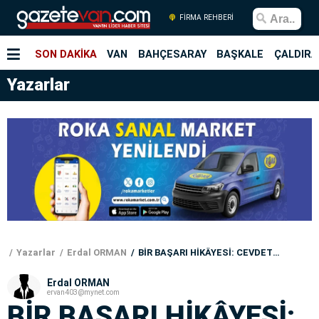
FİRMA REHBERİ
SON DAKİKA
VAN
BAHÇESARAY
BAŞKALE
ÇALDIRA
Yazarlar
Yazarlar
Erdal ORMAN
BİR BAŞARI HİKÂYESİ: CEVDET UZUNKÖPRÜ
Erdal ORMAN
ervan403@mynet.com
BİR BAŞARI HİKÂYESİ: