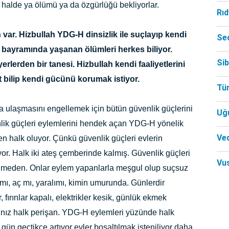
halde ya ölümü ya da özgürlüğü bekliyorlar.
Rı
var. Hizbullah YDG-H dinsizlik ile suçlayıp kendi
Se
n bayramında yaşanan ölümleri herkes biliyor.
Si
yerlerden bir tanesi. Hizbullah kendi faaliyetlerini
t bilip kendi gücünü korumak istiyor.
Tü
 ulaşmasını engellemek için bütün güvenlik güçlerini
Uğ
lik güçleri eylemlerini hendek açan YDG-H yönelik
Ved
 halk oluyor. Çünkü güvenlik güçleri evlerin
yor. Halk iki ateş çemberinde kalmış. Güvenlik güçleri
Vu
ünmeden. Onlar eylem yapanlarla meşgul olup suçsuz
amı, aç mı, yaralımı, kimin umurunda. Günlerdir
 fırınlar kapalı, elektrikler kesik, günlük ekmek
ğınız halk perişan. YDG-H eylemleri yüzünde halk
ı gün geçtikçe artıyor evler boşaltılmak isteniliyor daha