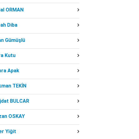
dal ORMAN
ah Diba
fan Gümüşlü
ra Kutu
bra Apak
kman TEKİN
jdat BULCAR
zan OSKAY
r Yiğit