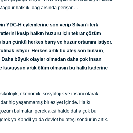
Mağdur halk iki dağ arsında perişan…
n YDG-H eylemlerine son verip Silvan’ı terk
yetlerini kesip halkın huzuru için tekrar çözüm
ulsun çünkü herkes barış ve huzur ortamını istiyor.
lmak istiyor. Herkes artık bu ateş son bulsun,
or. Daha büyük olaylar olmadan daha çok insan
kavuşsun artık ölüm olmasın bu halkı kaderine
sikolojik, ekonomik, sosyolojik ve insani olarak
ar hiç yaşanmamış bir eziyet içinde. Halkı
 çözüm bulmaları gerek aksi halde daha çok bu
erek ya Kandil ya da devlet bu ateşi söndürün artık.