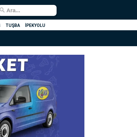
Ş
TUŞBA
İPEKYOLU