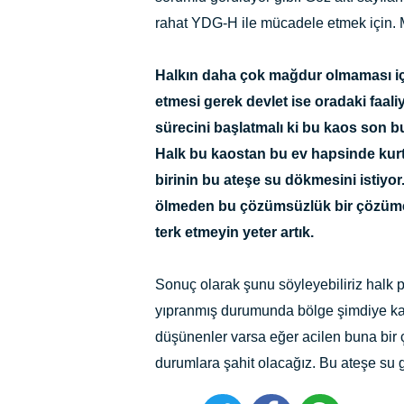
rahat YDG-H ile mücadele etmek için. 
Halkın daha çok mağdur olmaması içi
etmesi gerek devlet ise oradaki faali
sürecini başlatmalı ki bu kaos son b
Halk bu kaostan bu ev hapsinde kurtu
birinin bu ateşe su dökmesini istiy
ölmeden bu çözümsüzlük bir çözüme 
terk etmeyin yeter artık.
Sonuç olarak şunu söyleyebiliriz halk p
yıpranmış durumunda bölge şimdiye kad
düşünenler varsa eğer acilen buna bir
durumlara şahit olacağız. Bu ateşe su g