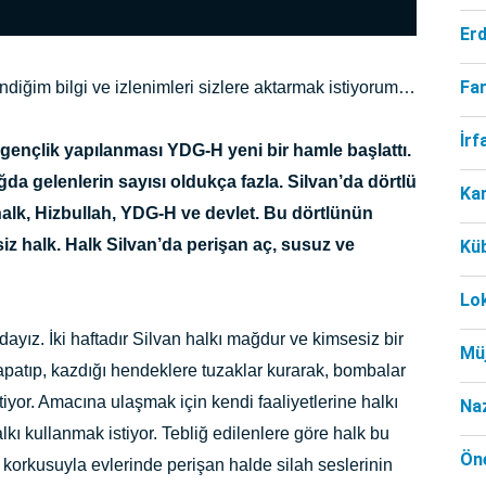
Er
Far
ndiğim bilgi ve izlenimleri sizlere aktarmak istiyorum…
İr
gençlik yapılanması YDG-H yeni bir hamle başlattı.
da gelenlerin sayısı oldukça fazla. Silvan’da dörtlü
Ka
halk, Hizbullah, YDG-H ve devlet. Bu dörtlünün
iz halk. Halk Silvan’da perişan aç, susuz ve
Kü
Lo
ayız. İki haftadır Silvan halkı mağdur ve kimsesiz bir
Mü
patıp, kazdığı hendeklere tuzaklar kurarak, bombalar
iyor. Amacına ulaşmak için kendi faaliyetlerine halkı
Na
alkı kullanmak istiyor. Tebliğ edilenlere göre halk bu
Öne
 korkusuyla evlerinde perişan halde silah seslerinin