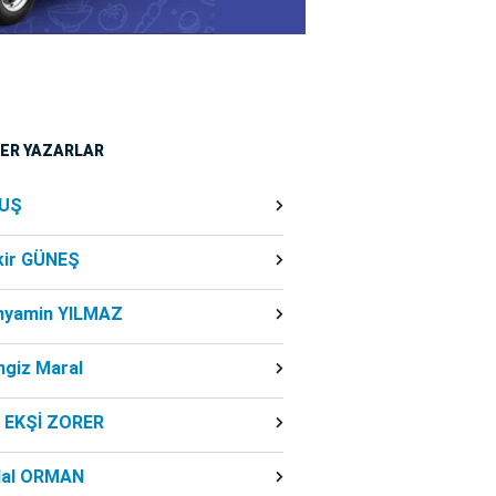
ĞER YAZARLAR
UŞ
kir GÜNEŞ
nyamin YILMAZ
ngiz Maral
f EKŞİ ZORER
dal ORMAN