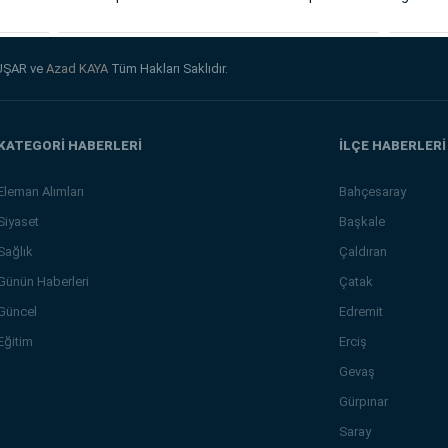
UŞAR ve
Azad KAYA
Tüm Hakları Saklıdır.
KATEGORİ HABERLERİ
İLÇE HABERLERİ
Eleman Alımları
Bahçesaray
Siyaset
Başkale
Sağlık
Çaldıran
Günün Haberleri
Çatak
Güncel
Edremit
Eğitim
Erciş
Gevaş
Gürpınar
Saray