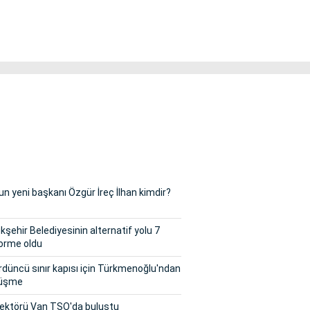
n yeni başkanı Özgür İreç İlhan kimdir?
şehir Belediyesinin alternatif yolu 7
orme oldu
rdüncü sınır kapısı için Türkmenoğlu'ndan
örüşme
sektörü Van TSO'da buluştu