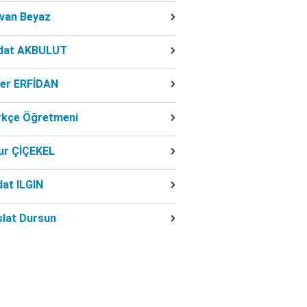
dvan Beyaz
dat AKBULUT
ber ERFİDAN
rkçe Öğretmeni
ur ÇİÇEKEL
at ILGIN
slat Dursun