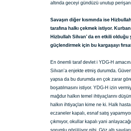
altında geceyi gündüzü unutup perişan 
Savaşın diğer kısmında ise Hizbullah 
tarafına halkı çekmek istiyor. Kurba
Hizbullah Silvan’ da en etkili olduğu 
güçlendirmek için bu kargaşayı fırsa
En önemli taraf devlet i YDG-H amacına
Silvan’a enjekte etmiş durumda. Güven
yapsa da bu durumda en çok zarar gören
boşatılmasını istiyor. YDG-H izin vermi
mağdur halkın temel ihtiyaçlarını düş
halkın ihtiyaçları kime ne ki. Halk hast
eczaneler kapalı, esnaf satış yapamıyor,
çıkmıyor, okullar kapalı yani anlayaca
sorumlu görülüyor gibi. Göz altı sayılar