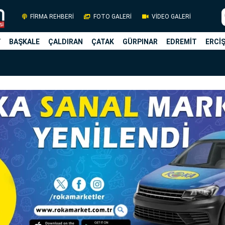
FİRMA REHBERİ
FOTO GALERİ
VİDEO GALERİ
Y
BAŞKALE
ÇALDIRAN
ÇATAK
GÜRPINAR
EDREMİT
ERCİ