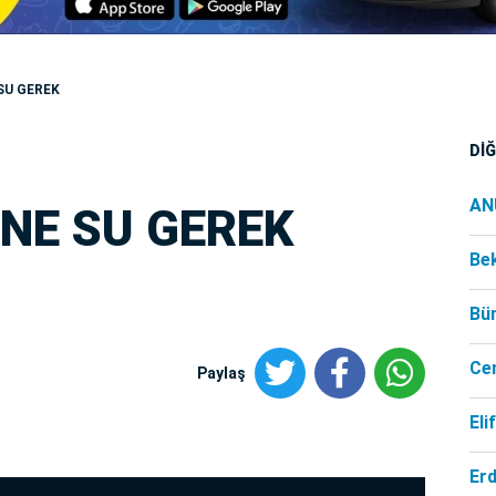
SU GEREK
Dİ
AN
İNE SU GEREK
Be
Bü
Ce
Paylaş
Eli
Er