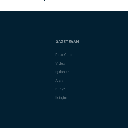
GAZETEVAN
Foto Galeri
Video
İş İlanları
Arşiv
Künye
İletişim