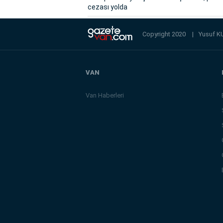
cezası yolda
Copyright 2020
|
Yusuf K
VAN
Van Haberleri