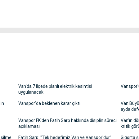
Van'da 7 ilçede planlı elektrik kesintisi
Vanspor'u
uygulanacak
çin
Vanspor'da beklenen karar çıktı
Van Büyük
ayda def
Vanspor FK'den Fatih Sarp hakkında disiplin süreci
Van'ın dö
açıklaması
kritik g
 silme
Fatih Sarp: "Tek hedefimiz Van ve Vanspor'dur"
Sigorta 