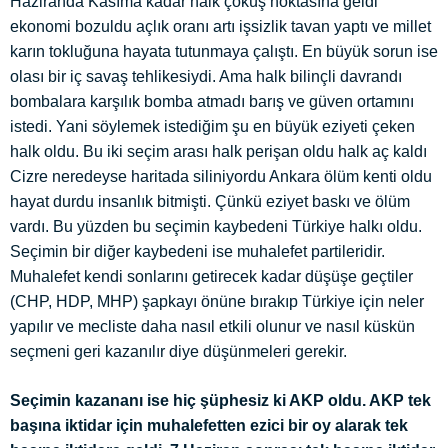
Haziranda Kasıma kadar halk çöküş noktasına geldi
ekonomi bozuldu açlık oranı artı işsizlik tavan yaptı ve millet
karın tokluğuna hayata tutunmaya çalıştı. En büyük sorun ise
olası bir iç savaş tehlikesiydi. Ama halk bilinçli davrandı
bombalara karşılık bomba atmadı barış ve güven ortamını
istedi. Yani söylemek istediğim şu en büyük eziyeti çeken
halk oldu. Bu iki seçim arası halk perişan oldu halk aç kaldı
Cizre neredeyse haritada siliniyordu Ankara ölüm kenti oldu
hayat durdu insanlık bitmişti. Çünkü eziyet baskı ve ölüm
vardı. Bu yüzden bu seçimin kaybedeni Türkiye halkı oldu.
Seçimin bir diğer kaybedeni ise muhalefet partileridir.
Muhalefet kendi sonlarını getirecek kadar düşüşe geçtiler
(CHP, HDP, MHP) şapkayı önüne bırakıp Türkiye için neler
yapılır ve mecliste daha nasıl etkili olunur ve nasıl küskün
seçmeni geri kazanılır diye düşünmeleri gerekir.
Seçimin kazananı ise hiç şüphesiz ki AKP oldu. AKP tek
başına iktidar için muhalefetten ezici bir oy alarak tek