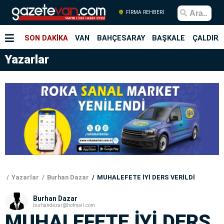
FİRMA REHBERİ
SON DAKİKA
VAN
BAHÇESARAY
BAŞKALE
ÇALDIRA
Yazarlar
Yazarlar
Burhan Dazar
MUHALEFETE İYİ DERS VERİLDİ
Burhan Dazar
burhandazar@hotmail.com
MUHALEFETE İYİ DERS