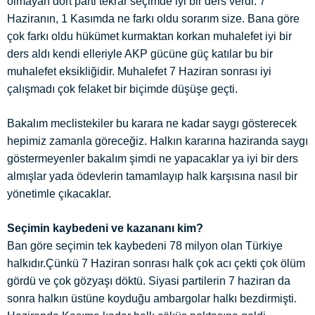
olmayan dört parti tekrar seçimde iyi bir ders verdi. 7
Haziranın, 1 Kasımda ne farkı oldu sorarım size. Bana göre
çok farkı oldu hükümet kurmaktan korkan muhalefet iyi bir
ders aldı kendi elleriyle AKP gücüne güç katılar bu bir
muhalefet eksikliğidir. Muhalefet 7 Haziran sonrası iyi
çalışmadı çok felaket bir biçimde düşüşe geçti.
Bakalım meclistekiler bu karara ne kadar saygı gösterecek
hepimiz zamanla göreceğiz. Halkın kararına haziranda saygı
göstermeyenler bakalım şimdi ne yapacaklar ya iyi bir ders
almışlar yada ödevlerin tamamlayıp halk karşısına nasıl bir
yönetimle çıkacaklar.
Seçimin kaybedeni ve kazananı kim?
Ban göre seçimin tek kaybedeni 78 milyon olan Türkiye
halkıdır.Çünkü 7 Haziran sonrası halk çok acı çekti çok ölüm
gördü ve çok gözyaşı döktü. Siyasi partilerin 7 haziran da
sonra halkın üstüne koyduğu ambargolar halkı bezdirmişti.