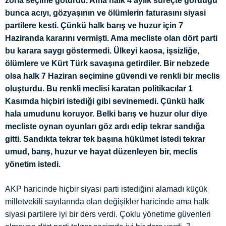
zorla seçime götürdü. Ama halk 4 aylık süreçte gördüğü
bunca acıyı, gözyaşının ve ölümlerin faturasını siyasi
partilere kesti. Çünkü halk barış ve huzur için 7
Haziranda kararını vermişti. Ama mecliste olan dört parti
bu karara saygı göstermedi. Ülkeyi kaosa, işsizliğe,
ölümlere ve Kürt Türk savaşına getirdiler. Bir nebzede
olsa halk 7 Haziran seçimine güvendi ve renkli bir meclis
oluşturdu. Bu renkli meclisi karatan politikacılar 1
Kasımda hiçbiri istediği gibi sevinemedi. Çünkü halk
hala umudunu koruyor. Belki barış ve huzur olur diye
mecliste oynan oyunları göz ardı edip tekrar sandığa
gitti. Sandıkta tekrar tek başına hükümet istedi tekrar
umud, barış, huzur ve hayat düzenleyen bir, meclis
yönetim istedi.
AKP haricinde hiçbir siyasi parti istediğini alamadı küçük
milletvekili sayılarında olan değişikler haricinde ama halk
siyasi partilere iyi bir ders verdi. Çoklu yönetime güvenleri