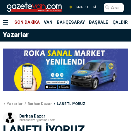
FİRMA REHBERİ
SON DAKİKA
VAN
BAHÇESARAY
BAŞKALE
ÇALDIRA
Yazarlar
Yazarlar
Burhan Dazar
LANETLİYORUZ
Burhan Dazar
burhandazar@hotmail.com
LANETLİYORUZ