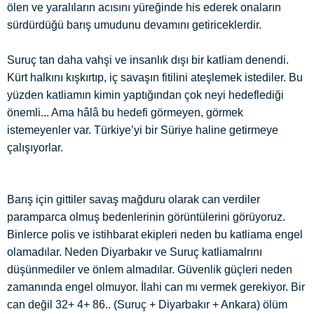
ölen ve yaralıların acısını yüreğinde his ederek onaların
sürdürdüğü barış umudunu devamını getiriceklerdir.
Suruç tan daha vahşi ve insanlık dışı bir katliam denendi.
Kürt halkını kışkırtıp, iç savaşın fitilini ateşlemek istediler. Bu
yüzden katliamın kimin yaptığından çok neyi hedeflediği
önemli... Ama hâlâ bu hedefi görmeyen, görmek
istemeyenler var. Türkiye’yi bir Süriye haline getirmeye
çalışıyorlar.
Barış için gittiler savaş mağduru olarak can verdiler
paramparca olmuş bedenlerinin görüntülerini görüyoruz.
Binlerce polis ve istihbarat ekipleri neden bu katliama engel
olamadılar. Neden Diyarbakır ve Suruç katliamalrını
düşünmediler ve önlem almadılar. Güvenlik güçleri neden
zamanında engel olmuyor. İlahi can mı vermek gerekiyor. Bir
can değil 32+ 4+ 86.. (Suruç + Diyarbakır + Ankara) ölüm