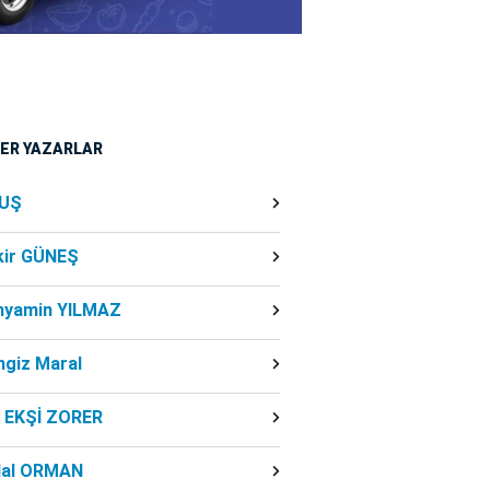
ĞER YAZARLAR
UŞ
kir GÜNEŞ
nyamin YILMAZ
ngiz Maral
f EKŞİ ZORER
dal ORMAN