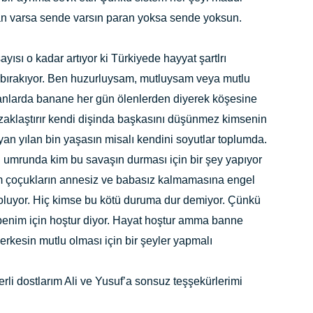
aran varsa sende varsın paran yoksa sende yoksun.
sı o kadar artıyor ki Türkiyede hayyat şartlrı
bırakıyor. Ben huzurluysam, mutluysam veya mutlu
anlarda banane her gün ölenlerden diyerek köşesine
uzaklaştırır kendi dişinda başkasını düşünmez kimsenin
n yılan bin yaşasın misalı kendini soyutlar toplumda.
 umrunda kim bu savaşın durması için bir şey yapıyor
m çoçukların annesiz ve babasız kalmamasına engel
 oluyor. Hiç kimse bu kötü duruma dur demiyor. Çünkü
enim için hoştur diyor. Hayat hoştur amma banne
rkesin mutlu olması için bir şeyler yapmalı
i dostlarım Ali ve Yusuf’a sonsuz teşşekürlerimi