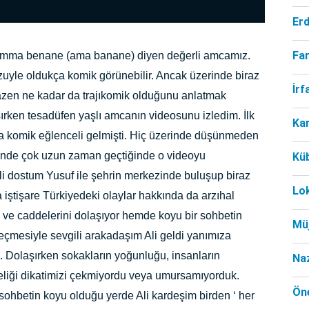
Er
Far
r) emma benane (ama banane) diyen değerli amcamız.
uyle oldukça komik görünebilir. Ancak üzerinde biraz
İr
zen ne kadar da trajıkomik olduğunu anlatmak
ırken tesadüfen yaşlı amcanın videosunu izledim. İlk
Ka
a komik eğlenceli gelmişti. Hiç üzerinde düşünmeden
erinde çok uzun zaman geçtiğinde o videoyu
Kü
i dostum Yusuf ile şehrin merkezinde buluşup biraz
Lo
 iştişare Türkiyedeki olaylar hakkında da arzıhal
ve caddelerini dolaşıyor hemde koyu bir sohbetin
Mü
geçmesiyle sevgili arakadaşım Ali geldi yanımıza
 Dolaşırken sokakların yoğunluğu, insanların
Na
eliği dikatimizi çekmiyordu veya umursamıyorduk.
Öne
ohbetin koyu olduğu yerde Ali kardeşim birden ‘ her