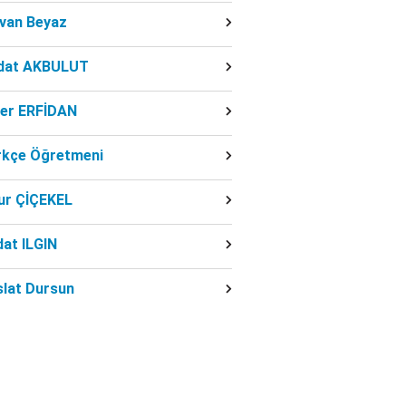
dvan Beyaz
dat AKBULUT
ber ERFİDAN
rkçe Öğretmeni
ur ÇİÇEKEL
at ILGIN
slat Dursun