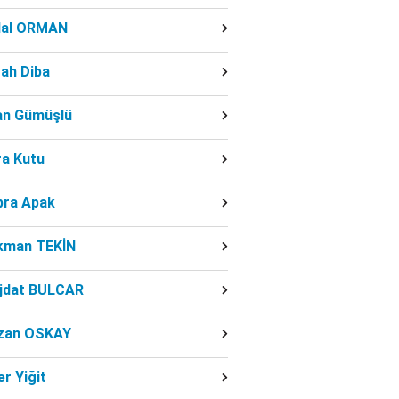
dal ORMAN
ah Diba
fan Gümüşlü
ra Kutu
bra Apak
kman TEKİN
jdat BULCAR
zan OSKAY
r Yiğit