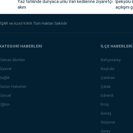
Yaz tatilinde dünyaca ünlü Van kedilerine ziyaretçi
İpekyolu 
akını
açılışını 
UŞAR ve
Azad KAYA
Tüm Hakları Saklıdır.
KATEGORİ HABERLERİ
İLÇE HABERLERİ
Eleman Alımları
Bahçesaray
Siyaset
Başkale
Sağlık
Çaldıran
Günün Haberleri
Çatak
Güncel
Edremit
Eğitim
Erciş
Gevaş
Gürpınar
Saray