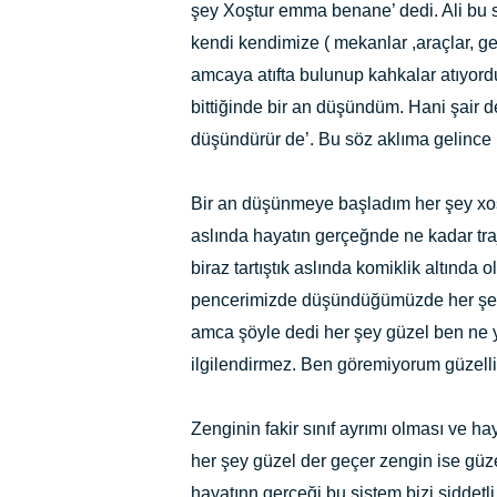
şey Xoştur emma benane’ dedi. Ali bu 
kendi kendimize ( mekanlar ,araçlar, g
amcaya atıfta bulunup kahkalar atıyord
bittiğinde bir an düşündüm. Hani şair d
düşündürür de’. Bu söz aklıma gelince 
Bir an düşünmeye başladım her şey xo
aslında hayatın gerçeğnde ne kadar tra
biraz tartıştık aslında komiklik altında
pencerimizde düşündüğümüzde her şey b
amca şöyle dedi her şey güzel ben ne
ilgilendirmez. Ben göremiyorum güzell
Zenginin fakir sınıf ayrımı olması ve ha
her şey güzel der geçer zengin ise güz
hayatınn gerçeği bu sistem bizi şiddetl