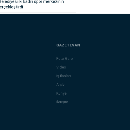
Belediyesi iki kadın spor merkezinin
gerçekleştirdi
GAZETEVAN
Foto Galeri
Video
İş İlanları
Arşiv
Künye
İletişim