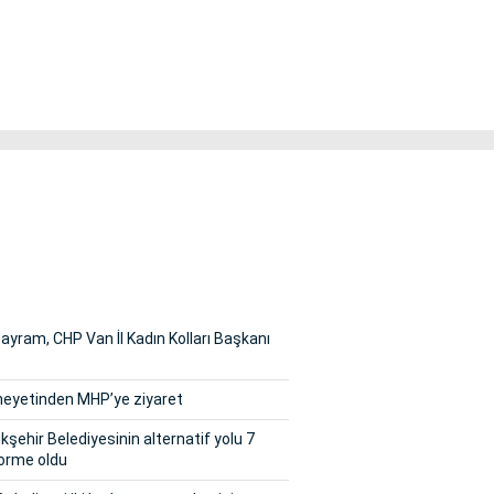
yram, CHP Van İl Kadın Kolları Başkanı
 heyetinden MHP’ye ziyaret
şehir Belediyesinin alternatif yolu 7
orme oldu