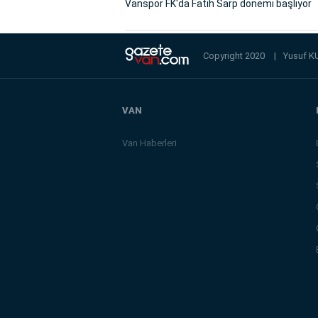
Vanspor FK'da Fatih Sarp dönemi başlıyor
Copyright 2020
|
Yusuf K
VAN
Van Haberleri