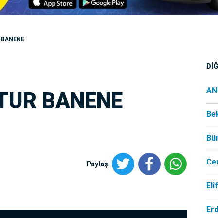
 BANENE
Dİ
AN
ŞTUR BANENE
Be
Bü
Ce
Paylaş
Eli
Er