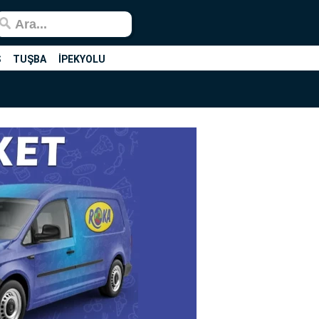
Ş
TUŞBA
İPEKYOLU