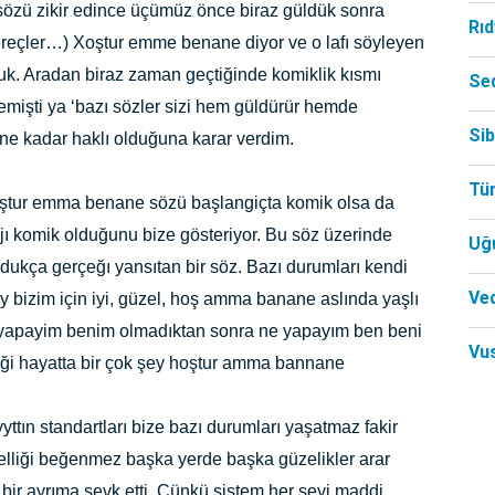
sözü zikir edince üçümüz önce biraz güldük sonra
Rı
ereçler…) Xoştur emme benane diyor ve o lafı söyleyen
uk. Aradan biraz zaman geçtiğinde komiklik kısmı
Se
emişti ya ‘bazı sözler sizi hem güldürür hemde
Si
ne kadar haklı olduğuna karar verdim.
Tü
ştur emma benane sözü başlangiçta komik olsa da
jı komik olduğunu bize gösteriyor. Bu söz üzerinde
Uğ
 oldukça gerçeğı yansıtan bir söz. Bazı durumları kendi
Ved
izim için iyi, güzel, hoş amma banane aslında yaşlı
 yapayim benim olmadıktan sonra ne yapayım ben beni
Vu
iği hayatta bir çok şey hoştur amma bannane
yyttın standartları bize bazı durumları yaşatmaz fakir
elliği beğenmez başka yerde başka güzelikler arar
i bir ayrıma sevk etti. Çünkü sistem her şeyi maddi