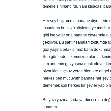
temelle sınırlandırdı. Yani kısacası p
Her şey hoş amma banane diyenlerin sayı
insanların bu sözü söyletmeye mecbur 
gibi ise yeter ona banane çevremde ol
çekiliyor. Bu şart insanaları toplumda 
göz yaşına ortak olmaz bana dokunmaya
Son günlerde ülkemnizde olanlar kimin
kim annenin gözyaşına ortak oluyor ki
olyor kim süçsuz yerde ölenlere engel
herkes ben mutluyum bannae her şey b
dememek için herkes bir şeyler yapıp he
Bu yazı yazmamada yardımcı olan değerl
sunarım.