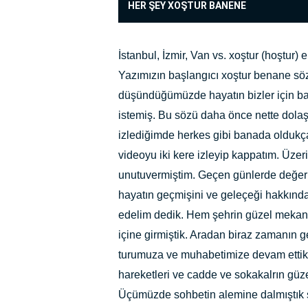
HER ŞEY XOŞTUR BANENE
İstanbul, İzmir, Van vs. xoştur (hoştu
Yazımızın başlangıcı xoştur benane söz
düşündüğümüzde hayatın bizler için ba
istemiş. Bu sözü daha önce nette dolaş
izlediğimde herkes gibi banada oldukç
videoyu iki kere izleyip kappatım. Üz
unutuvermiştim. Geçen günlerde değerl
hayatın geçmişini ve geleçeği hakkında
edelim dedik. Hem şehrin güzel mekan 
içine girmiştik. Aradan biraz zamanın 
turumuza ve muhabetimize devam ettik.
hareketleri ve cadde ve sokakalrın güz
Üçümüzde sohbetin alemine dalmıştık s