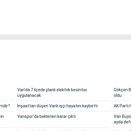
Van'da 7 ilçede planlı elektrik kesintisi
Gökçen Ba
uygulanacak
oldu
imdir?
İnşaattan düşen Vanlı işçi hayatını kaybetti
AK Parti
çin
Vanspor'da beklenen karar çıktı
Van Büyük
ayda def