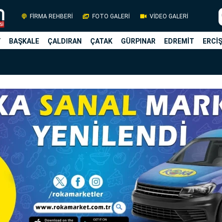
FİRMA REHBERİ
FOTO GALERİ
VİDEO GALERİ
Y
BAŞKALE
ÇALDIRAN
ÇATAK
GÜRPINAR
EDREMİT
ERCİ