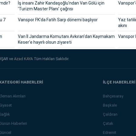
imdir?
İş insanı Zahir Kandaşoğlu'ndan Van Gölü için
Vanspor'd
'Turizm Master Planı' çağrısı
u 7
Vanspor FK'da Fatih Sarp dönemi başlıyor
Yaz tatil
akını
in
Van İl Jandarma Komutanı Avkıran’dan Kaymakam
Vanspor 
Keser’e hayırlı olsun ziyareti
UŞAR ve
Azad KAYA
Tüm Hakları Saklıdır.
KATEGORİ HABERLERİ
İLÇE HABERLERİ
Eleman Alımları
Bahçesaray
Siyaset
Başkale
Sağlık
Çaldıran
Günün Haberleri
Çatak
Güncel
Edremit