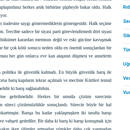
Rı
uplaştırdınız herkes artık birbirine şüpheyle bakar oldu. Halk
yor.
Se
 iradesine saygı göstermediklerin göstergesidir. Halk seçime
tı. Tercihte sadece bir siyasi parti görevlendirmedi dört siyasi
Si
 hükümet karardan memnun değil ve eski gücüne kavuşmak
lar bir çok kötü sonucu neden oldu en önemli sonuçlardan bir
Tü
nması her gün onlarca eve kan ataşının düşmesi ve annelerin
Uğ
 politika ile güvenlik kalmadı. En büyük güvenlik barış ile
Ved
rsa barış kapıların tekrar açılmalı ve mecliste Kürtleri temsil
lidir ki barış sağlanabilsin.
Vu
ine getirilmelidir. Herkes bir umutla çözüm surecinin
 süreci çözümsüzlükle sonuçlandı. Sürecin böyle bir hal
ıkartmıştır. Barışa bu kadar yaklaşmışken iki tarafta barışı
m ve vahşeti getirdiler. Bir daha ki barış ki barışı konuşmak için
 yakın iken ölümler artmadan yürekler daha çok yanmadan