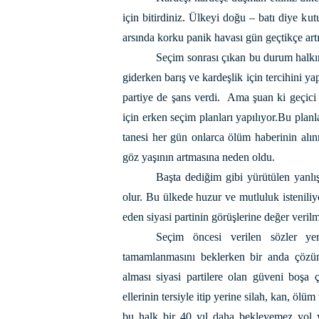
için bitirdiniz. Ülkeyi doğu – batı diye kut
arsında korku panik havası gün geçtikçe artı
Seçim sonrası çıkan bu durum halkın
giderken barış ve kardeşlik için tercihini yap
partiye de şans verdi.
Ama şuan ki geçici
için erken seçim planları yapılıyor.Bu plan
tanesi her gün onlarca ölüm haberinin alı
göz yaşının artmasına neden oldu.
Başta dediğim gibi yürütülen yanlış
olur. Bu ülkede huzur ve mutluluk isteniliyo
eden siyasi partinin görüşlerine değer verilme
Seçim öncesi verilen sözler yer
tamamlanmasını beklerken bir anda çözüm
alması siyasi partilere olan güveni boşa ç
ellerinin tersiyle itip yerine silah, kan, ölü
bu halk bir 40 yıl daha bekleyemez yol