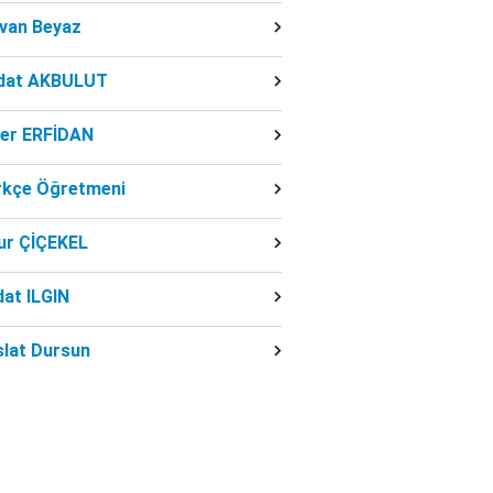
dvan Beyaz
dat AKBULUT
ber ERFİDAN
rkçe Öğretmeni
ur ÇİÇEKEL
at ILGIN
slat Dursun