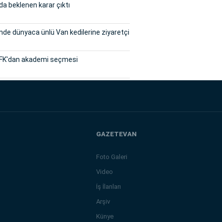
a beklenen karar çıktı
inde dünyaca ünlü Van kedilerine ziyaretçi
FK'dan akademi seçmesi
GAZETEVAN
Foto Galeri
Video
İş İlanları
Arşiv
Künye