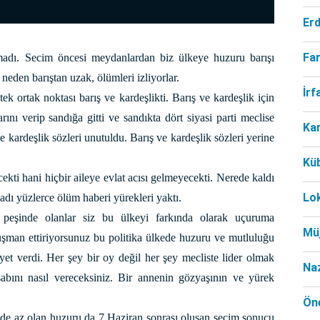
Er
Far
lmadı. Secim öncesi meydanlardan biz ülkeye huzuru barışı
neden barıştan uzak, ölümleri izliyorlar.
İr
tek ortak noktası barış ve kardeşlikti. Barış ve kardeşlik için
arını verip sandığa gitti ve sandıkta dört siyasi parti meclise
Ka
 kardeşlik sözleri unutuldu. Barış ve kardeşlik sözleri yerine
Kü
kti hani hiçbir aileye evlat acısı gelmeyecekti. Nerede kaldı
Lo
madı yüzlerce ölüm haberi yürekleri yaktı.
oy peşinde olanlar siz bu ülkeyi farkında olarak uçuruma
Mü
düşman ettiriyorsunuz bu politika ülkede huzuru ve mutluluğu
et verdi. Her şey bir oy değil her şey mecliste lider olmak
Na
abını nasıl vereceksiniz. Bir annenin gözyaşının ve yürek
Öne
ede az olan huzuru da 7 Haziran sonrası oluşan secim sonucu