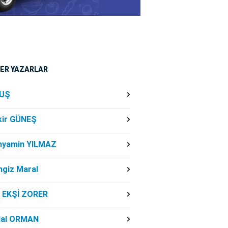
ĞER YAZARLAR
UŞ
kir GÜNEŞ
nyamin YILMAZ
ngiz Maral
f EKŞİ ZORER
dal ORMAN