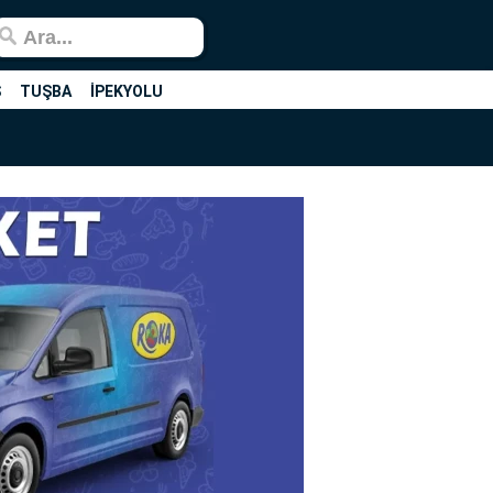
Ş
TUŞBA
İPEKYOLU