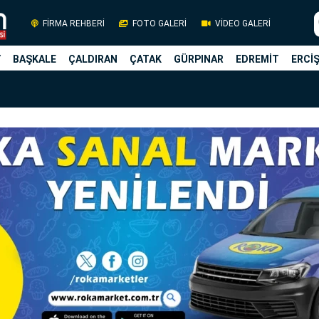
FİRMA REHBERİ
FOTO GALERİ
VİDEO GALERİ
Y
BAŞKALE
ÇALDIRAN
ÇATAK
GÜRPINAR
EDREMİT
ERCİ