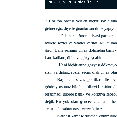
NEREDE VERDİĞİNİZ SÖZLER
7 Haziran öncesi verilen hiçbir söz tutu
getireceğiz diye bağıranlar şimdi ne yapıyor 
7 Haziran öncesi siyasi partilerin 
millete sözler ve vaatler verildi. Millet kar
girdi. Daha secimin bir ay dolmadan barış ve
kan, katliam, ölüm ve gözyaşı aldı.
Hani hiçbir anne gözyaşı dökmeyece
sizin verdiğiniz sözler secim olalı bir ay ol
Başlatılan savaş politikası ile 
götürüyorsunuz bile bile ülkeyi birbirine 
bırakmadı ülkede panik ve korkuya sebebiy
değil. Bu yok olan gencecik canların hes
acısının hesabını nasıl vereceksiniz.
Kardeşi kardeşe düşman ettiniz ülk