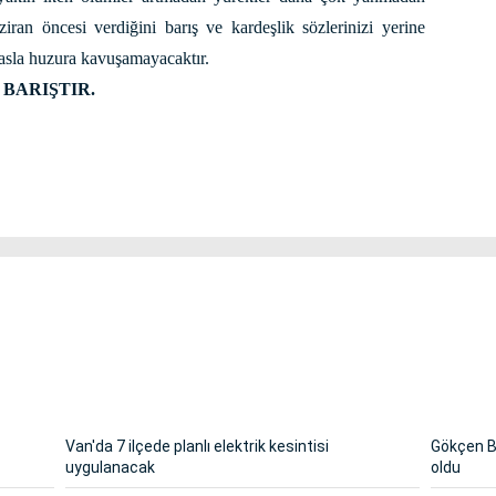
an öncesi verdiğini barış ve kardeşlik sözlerinizi yerine
 asla huzura kavuşamayacaktır.
m
BARIŞTIR.
Van'da 7 ilçede planlı elektrik kesintisi
Gökçen Ba
uygulanacak
oldu