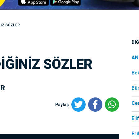
İZ SÖZLER
Dİ
AN
İĞİNİZ SÖZLER
Be
ER
Bü
Ce
Paylaş
Eli
Er