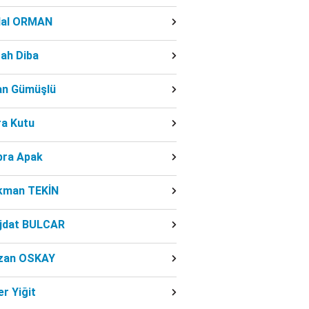
dal ORMAN
ah Diba
fan Gümüşlü
ra Kutu
bra Apak
kman TEKİN
jdat BULCAR
zan OSKAY
r Yiğit