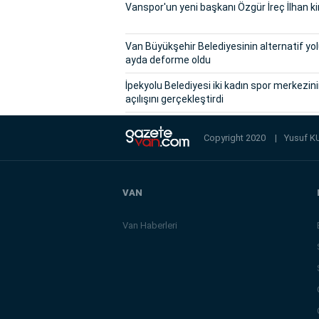
Vanspor'un yeni başkanı Özgür İreç İlhan k
Van Büyükşehir Belediyesinin alternatif yol
ayda deforme oldu
İpekyolu Belediyesi iki kadın spor merkezin
açılışını gerçekleştirdi
Copyright 2020
|
Yusuf K
VAN
Van Haberleri