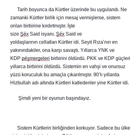
Tarih
boyunca da Kürtler üzerinde
bu uygulandı.
Ne
zamanki Kürtler birlik için mesaj vermişlerse, sistem
onları birbirine kırdırtmıştır.
İşte
size
Şéx
Said
isyanı.
Şéx
Said
ve
yoldaşlarının
cellatları
Kürtler idi.
Seyit Rıza’nın en
yakınındakiler, ona karşı savaştı.
Yıllarca YNK ve
KDP
péşmergeleri
birbirini öldürdü.
PKK ve KDP güçleri
yıllarca birbirini öldürdü.
Sistemin en vahşi ve onursuz
yüzü koruculuk bu amaçla çıkarılmıştır.
90’lı yıllarda
Hizbullah adı altında Kürtleri katledenler yine Kürtler idi.
Şimdi yeni bir oyunun başındayız.
Sistem Kürtlerin birliğinden korkuyor. Sadece bu ülke