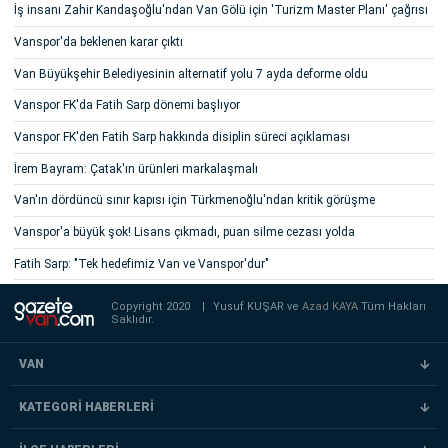
İş insanı Zahir Kandaşoğlu'ndan Van Gölü için 'Turizm Master Planı' çağrısı
Vanspor'da beklenen karar çıktı
Van Büyükşehir Belediyesinin alternatif yolu 7 ayda deforme oldu
Vanspor FK'da Fatih Sarp dönemi başlıyor
Vanspor FK'den Fatih Sarp hakkında disiplin süreci açıklaması
İrem Bayram: Çatak'ın ürünleri markalaşmalı
Van'ın dördüncü sınır kapısı için Türkmenoğlu'ndan kritik görüşme
Vanspor'a büyük şok! Lisans çıkmadı, puan silme cezası yolda
Fatih Sarp: "Tek hedefimiz Van ve Vanspor'dur"
Copyright 2020
|
Yusuf KUŞAR ve
Azad KAYA
Tüm Hakları
Saklıdır.
VAN
KATEGORİ HABERLERİ