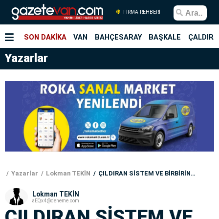
FİRMA REHBERİ
SON DAKİKA
VAN
BAHÇESARAY
BAŞKALE
ÇALDIRA
Yazarlar
Yazarlar
Lokman TEKİN
ÇILDIRAN SİSTEM VE BİRBİRİNE DÜŞÜRME OYUNU
Lokman TEKİN
aEQx4@deneme.com
ÇILDIRAN SİSTEM VE