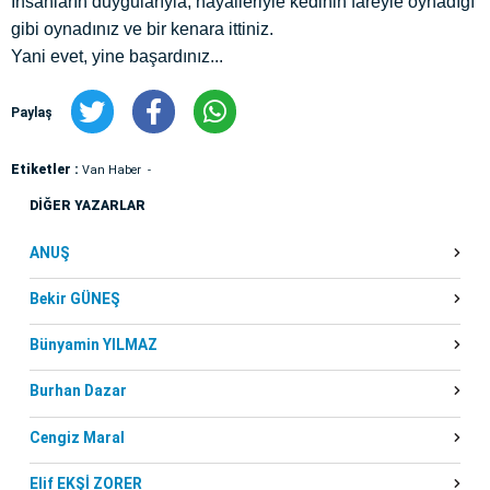
İnsanların duygularıyla, hayalleriyle kedinin fareyle oynadığı
gibi oynadınız ve bir kenara ittiniz.
Yani evet, yine başardınız...
Paylaş
Etiketler :
Van Haber
DİĞER YAZARLAR
ANUŞ
Bekir GÜNEŞ
Bünyamin YILMAZ
Burhan Dazar
Cengiz Maral
Elif EKŞİ ZORER