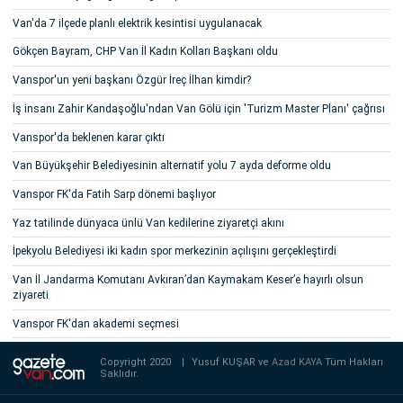
Van'da 7 ilçede planlı elektrik kesintisi uygulanacak
Gökçen Bayram, CHP Van İl Kadın Kolları Başkanı oldu
Vanspor'un yeni başkanı Özgür İreç İlhan kimdir?
İş insanı Zahir Kandaşoğlu'ndan Van Gölü için 'Turizm Master Planı' çağrısı
Vanspor'da beklenen karar çıktı
Van Büyükşehir Belediyesinin alternatif yolu 7 ayda deforme oldu
Vanspor FK'da Fatih Sarp dönemi başlıyor
Yaz tatilinde dünyaca ünlü Van kedilerine ziyaretçi akını
İpekyolu Belediyesi iki kadın spor merkezinin açılışını gerçekleştirdi
Van İl Jandarma Komutanı Avkıran’dan Kaymakam Keser’e hayırlı olsun
ziyareti
Vanspor FK'dan akademi seçmesi
Copyright 2020
|
Yusuf KUŞAR ve
Azad KAYA
Tüm Hakları
Saklıdır.