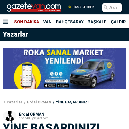
FİRMA REHBERİ
SON DAKİKA
VAN
BAHÇESARAY
BAŞKALE
ÇALDIRA
Yazarlar
Yazarlar
Erdal ORMAN
YİNE BAŞARDINIZ!
Erdal ORMAN
ervan403@mynet.com
YİNE BAŞARDINIZ!