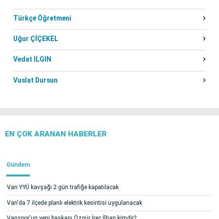
Türkçe Öğretmeni
Uğur ÇİÇEKEL
Vedat ILGIN
Vuslat Dursun
EN ÇOK ARANAN HABERLER
Gündem
Van YYÜ kavşağı 2 gün trafiğe kapatılacak
Van'da 7 ilçede planlı elektrik kesintisi uygulanacak
Vanspor'un yeni başkanı Özgür İreç İlhan kimdir?