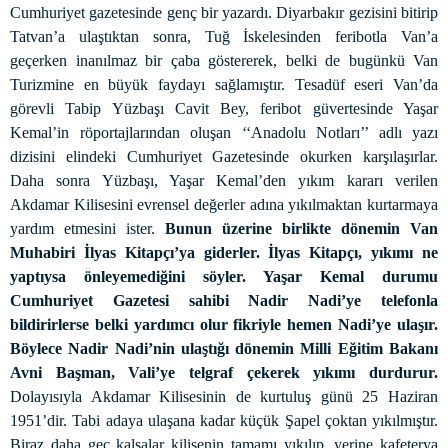
Cumhuriyet gazetesinde genç bir yazardı. Diyarbakır gezisini bitirip
Tatvan’a ulaştıktan sonra, Tuğ İskelesinden feribotla Van’a
geçerken inanılmaz bir çaba göstererek, belki de bugünkü Van
Turizmine en büyük faydayı sağlamıştır. Tesadüf eseri Van’da
görevli Tabip Yüzbaşı Cavit Bey, feribot güvertesinde Yaşar
Kemal’in röportajlarından oluşan ‘‘Anadolu Notları’’ adlı yazı
dizisini elindeki Cumhuriyet Gazetesinde okurken karşılaşırlar.
Daha sonra Yüzbaşı, Yaşar Kemal’den yıkım kararı verilen
Akdamar Kilisesini evrensel değerler adına yıkılmaktan kurtarmaya
yardım etmesini ister.
Bunun üzerine birlikte dönemin Van
Muhabiri İlyas Kitapçı’ya giderler. İlyas Kitapçı, yıkımı ne
yaptıysa önleyemediğini söyler. Yaşar Kemal durumu
Cumhuriyet Gazetesi sahibi Nadir Nadi’ye telefonla
bildirirlerse belki yardımcı olur fikriyle hemen Nadi’ye ulaşır.
Böylece Nadir Nadi’nin ulaştığı d
önemin Milli Eğitim Bakanı
Avni Başman, Vali’ye telgraf çekerek yıkımı durdurur.
Dolayısıyla Akdamar Kilisesinin de kurtuluş günü 25 Haziran
1951’dir. Tabi adaya ulaşana kadar küçük Şapel çoktan yıkılmıştır.
Biraz daha geç kalsalar kilisenin tamamı yıkılıp, yerine kafeterya