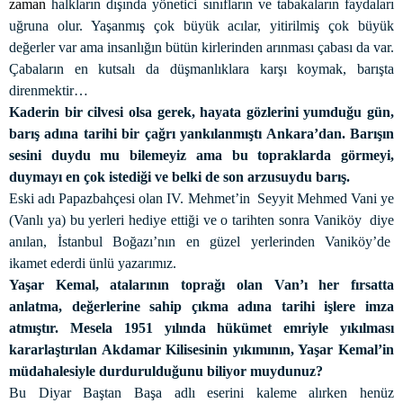
zaman
halkların dışında yönetici sınıfların ve tabakaların faydaları
uğruna olur. Yaşanmış çok büyük acılar, yitirilmiş çok büyük
değerler var ama insanlığın bütün kirlerinden arınması çabası da var.
Çabaların en kutsalı da düşmanlıklara karşı koymak, barışta
direnmektir…
Kaderin bir cilvesi olsa gerek, hayata gözlerini yumduğu gün,
barış adına tarihi bir çağrı yankılanmıştı Ankara’dan. Barışın
sesini duydu mu bilemeyiz ama bu topraklarda görmeyi,
duymayı en çok istediği ve belki de son arzusuydu barış.
Eski adı Papazbahçesi olan IV. Mehmet’in
Seyyit Mehmed Vani ye
(Vanlı ya) bu yerleri hediye ettiği ve o tarihten sonra Vaniköy
diye
anılan, İstanbul Boğazı’nın en güzel yerlerinden Vaniköy’de
ikamet ederdi ünlü yazarımız.
Yaşar Kemal, atalarının toprağı olan Van’ı her fırsatta
anlatma, değerlerine sahip çıkma adına tarihi işlere imza
atmıştır. Mesela 1951 yılında hükümet emriyle yıkılması
kararlaştırılan Akdamar Kilisesinin yıkımının, Yaşar Kemal’in
müdahalesiyle durdurulduğunu biliyor muydunuz?
Bu Diyar Baştan Başa adlı eserini kaleme alırken henüz