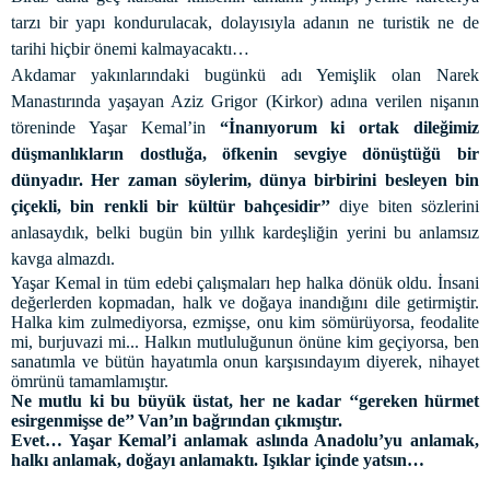
tarzı bir yapı kondurulacak, dolayısıyla adanın ne turistik ne de
tarihi hiçbir önemi kalmayacaktı…
Akdamar yakınlarındaki bugünkü adı Yemişlik olan Narek
Manastırında yaşayan Aziz Grigor (Kirkor) adına verilen nişanın
töreninde Yaşar Kemal’in
“İnanıyorum ki ortak dileğimiz
düşmanlıkların dostluğa, öfkenin sevgiye dönüştüğü bir
dünyadır. Her zaman söylerim, dünya birbirini besleyen bin
çiçekli, bin renkli bir kültür bahçesidir’’
diye biten sözlerini
anlasaydık, belki bugün bin yıllık kardeşliğin yerini bu anlamsız
kavga almazdı.
Yaşar Kemal in tüm edebi çalışmaları hep halka dönük oldu. İnsani
değerlerden kopmadan, halk ve doğaya inandığını dile getirmiştir.
Halka kim zulmediyorsa, ezmişse, onu kim sömürüyorsa, feodalite
mi, burjuvazi mi... Halkın mutluluğunun önüne kim geçiyorsa, ben
sanatımla ve bütün hayatımla onun karşısındayım diyerek, nihayet
ömrünü tamamlamıştır.
Ne mutlu ki bu büyük üstat, her ne kadar ‘‘gereken hürmet
esirgenmişse de’’ Van’ın bağrından çıkmıştır.
Evet… Yaşar Kemal’i anlamak aslında Anadolu’yu anlamak,
halkı anlamak, doğayı anlamaktı. Işıklar içinde yatsın…