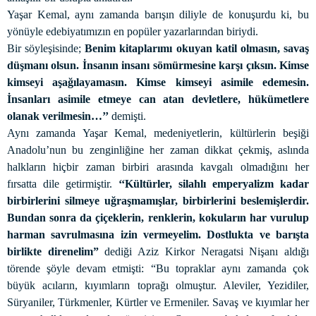
Yaşar Kemal, aynı zamanda barışın diliyle de konuşurdu ki, bu
yönüyle edebiyatımızın en popüler yazarlarından biriydi.
Bir söyleşisinde;
Benim kitaplarımı okuyan katil olmasın, savaş
düşmanı olsun. İnsanın insanı sömürmesine karşı çıksın. Kimse
kimseyi aşağılayamasın. Kimse kimseyi asimile edemesin.
İnsanları asimile etmeye can atan devletlere, hükümetlere
olanak verilmesin…’’
demişti.
Aynı zamanda Yaşar Kemal, medeniyetlerin, kültürlerin beşiği
Anadolu’nun bu zenginliğine her zaman dikkat çekmiş, aslında
halkların hiçbir zaman birbiri arasında kavgalı olmadığını her
fırsatta dile getirmiştir.
‘‘Kültürler, silahlı emperyalizm kadar
birbirlerini silmeye uğraşmamışlar, birbirlerini beslemişlerdir.
Bundan sonra da çiçeklerin, renklerin, kokuların har vurulup
harman savrulmasına izin vermeyelim. Dostlukta ve barışta
birlikte direnelim”
dediği Aziz Kirkor Neragatsi Nişanı aldığı
törende şöyle devam etmişti: “Bu topraklar aynı zamanda çok
büyük acıların, kıyımların toprağı olmuştur. Aleviler, Yezidiler,
Süryaniler, Türkmenler, Kürtler ve Ermeniler. Savaş ve kıyımlar her