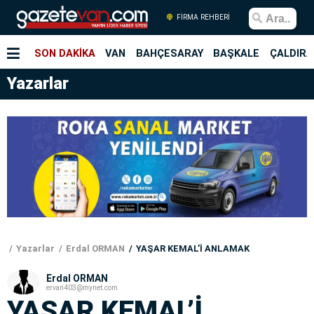
FİRMA REHBERİ
SON DAKİKA
VAN
BAHÇESARAY
BAŞKALE
ÇALDIRA
Yazarlar
Yazarlar
Erdal ORMAN
YAŞAR KEMAL’İ ANLAMAK
Erdal ORMAN
ervan403@mynet.com
YAŞAR KEMAL’İ