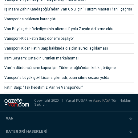
İş insanı Zahir Kandaşoğlu'ndan Van Gölü için 'Turizm Master Planı' çağrısı
Vanspor'da beklenen karar çıktı
Van Büyükşehir Belediyesinin alternatif yolu 7 ayda deforme oldu
Vanspor FK'da Fatih Sarp dönemi başlıyor
Vanspor FK'den Fatih Sarp hakkında disiplin süreci açıklaması
İrem Bayram: Çatak'ın ürünleri markalaşmalı
Van'ın dördüncü sınır kapısı için Türkmenoğlu'ndan kritik görüşme
Vanspor'a büyük şok! Lisans çıkmadı, puan silme cezası yolda
Fatih Sarp: "Tek hedefimiz Van ve Vanspor'dur"
Copyright 2020
|
Yusuf KUŞAR ve
Azad KAYA
Tüm Hakları
Saklıdır.
VAN
KATEGORİ HABERLERİ