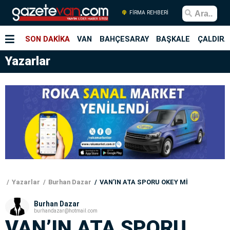
FİRMA REHBERİ
SON DAKİKA
VAN
BAHÇESARAY
BAŞKALE
ÇALDIRA
Yazarlar
Yazarlar
Burhan Dazar
VAN’IN ATA SPORU OKEY Mİ
Burhan Dazar
burhandazar@hotmail.com
VAN’IN ATA SPORU