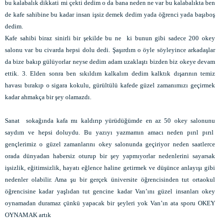
bu kalabalık dikkati mi çekti dedim o da bana neden ne var bu kalabalıkta ben
de kafe sahibine bu kadar insan işsiz demek dedim yada öğrenci yada başıboş
dedim.
Kafe sahibi biraz sinirli bir şekilde bu ne ki bunun gibi sadece 200 okey
salonu var bu civarda hepsi dolu dedi. Şaşırdım o öyle söyleyince arkadaşlar
da bize bakıp gülüyorlar neyse dedim adam uzaklaştı bizden biz okeye devam
ettik. 3. Elden sonra ben sıkıldım kalkalım dedim kalktık dışarının temiz
havası bırakıp o sigara kokulu, gürültülü kafede güzel zamanımızı geçirmek
kadar ahmakça bir şey olamazdı.
Sanat sokağında kafa mı kaldırıp yürüdüğümde en az 50 okey salonunu
saydım ve hepsi doluydu. Bu yazıyı yazmamın amacı neden pırıl pırıl
gençlerimiz o güzel zamanlarını okey salonunda geçiriyor neden saatlerce
orada dünyadan habersiz oturup bir şey yapmıyorlar nedenlerini sayarsak
işsizlik, eğitimsizlik, hayatı eğlence haline getirmek ve düşünce anlayışı gibi
nedenler olabilir. Ama şu bir gerçek üniversite öğrencisinden tut ortaokul
öğrencisine kadar yaşlıdan tut gencine kadar Van’ını güzel insanları okey
oynamadan duramaz çünkü yapacak bir şeyleri yok Van’ın ata sporu OKEY
OYNAMAK artık