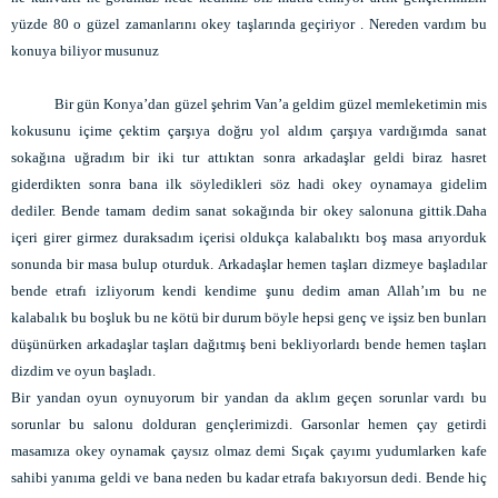
yüzde 80 o güzel zamanlarını okey taşlarında geçiriyor . Nereden vardım bu
konuya biliyor musunuz
Bir gün Konya’dan güzel şehrim Van’a geldim güzel memleketimin mis
kokusunu içime çektim çarşıya doğru yol aldım çarşıya vardığımda sanat
sokağına uğradım bir iki tur attıktan sonra arkadaşlar geldi biraz hasret
giderdikten sonra bana ilk söyledikleri söz hadi okey oynamaya gidelim
dediler. Bende tamam dedim sanat sokağında bir okey salonuna gittik.Daha
içeri girer girmez duraksadım içerisi oldukça kalabalıktı boş masa arıyorduk
sonunda bir masa bulup oturduk. Arkadaşlar hemen taşları dizmeye başladılar
bende etrafı izliyorum kendi kendime şunu dedim aman Allah’ım bu ne
kalabalık bu boşluk bu ne kötü bir durum böyle hepsi genç ve işsiz ben bunları
düşünürken arkadaşlar taşları dağıtmış beni bekliyorlardı bende hemen taşları
dizdim ve oyun başladı.
Bir yandan oyun oynuyorum bir yandan da aklım geçen sorunlar vardı bu
sorunlar bu salonu dolduran gençlerimizdi. Garsonlar hemen çay getirdi
masamıza okey oynamak çaysız olmaz demi Sıçak çayımı yudumlarken kafe
sahibi yanıma geldi ve bana neden bu kadar etrafa bakıyorsun dedi. Bende hiç