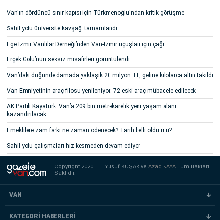
Van'ın dördüncü sınır kapısı için Türkmenoğlu'ndan kritik görüşme
Sahil yolu üniversite kavşağı tamamlandı
Ege İzmir Vanlılar Derneği’nden Van-İzmir uçuşları için çağrı
Erçek Gölü’nün sessiz misafirleri görüntülendi
Van’daki düğünde damada yaklaşık 20 milyon TL, geline kilolarca altın takıldı
Van Emniyetinin araç filosu yenileniyor: 72 eski araç mübadele edilecek
AK Partili Kayatürk: Van’a 209 bin metrekarelik yeni yaşam alanı
kazandırılacak
Emeklilere zam farkı ne zaman ödenecek? Tarih belli oldu mu?
Sahil yolu çalışmaları hız kesmeden devam ediyor
Copyright 2020
|
Yusuf KUŞAR ve
Azad KAYA
Tüm Hakları
Saklıdır.
VAN
KATEGORİ HABERLERİ