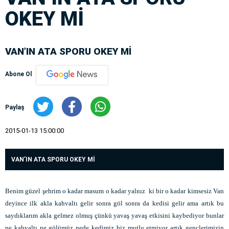
OKEY Mİ
VAN’IN ATA SPORU OKEY Mİ
Abone Ol
Paylaş
2015-01-13 15:00:00
VAN’IN ATA SPORU OKEY Mİ
Benim güzel şehrim o kadar masum o kadar yalnız ki bir o kadar kimsesiz Van
deyince ilk akla kahvaltı gelir sonra göl sonra da kedisi gelir ama artık bu
saydıklarım akla gelmez olmuş çünkü yavaş yavaş etkisini kaybediyor bunlar
ne kahvaltı ne gölümüz nede kedimiz biz mutlu etmiyor artık gençlerimizin