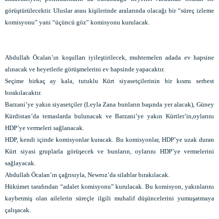
görüştürülecektir. Uluslar arası kişilerinde aralarında olacağı bir “süreç izleme
komisyonu” yani “üçüncü göz” komisyonu kurulacak.
Abdullah Öcalan’ın koşulları iyileştirilecek, muhtemelen adada ev hapsine
alınacak ve heyetlerle görüşmelerini ev hapsinde yapacaktır.
Seçime birkaç ay kala, tutuklu Kürt siyasetçilerinin bir kısmı serbest
bırakılacaktır.
Barzani’ye yakın siyasetçiler (Leyla Zana bunların başında yer alacak), Güney
Kürdistan’da temaslarda bulunacak ve Barzani’ye yakın Kürtler’in,oylarını
HDP’ye vermeleri sağlanacak.
HDP, kendi içinde komisyonlar kuracak. Bu komisyonlar, HDP’ye uzak duran
Kürt siyasi gruplarla görüşecek ve bunların, oylarını HDP’ye vermelerini
sağlayacak.
Abdullah Öcalan’ın çağrısıyla, Newroz’da silahlar bırakılacak.
Hükümet tarafından “adalet komisyonu” kurulacak. Bu komisyon, yakınlarını
kaybetmiş olan ailelerin süreçle ilgili muhalif düşüncelerini yumuşatmaya
çalışacak.