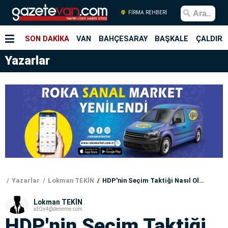
FİRMA REHBERİ
SON DAKİKA
VAN
BAHÇESARAY
BAŞKALE
ÇALDIRA
Yazarlar
Yazarlar
Lokman TEKİN
HDP'nin Seçim Taktiği Nasıl Olacak ?
Lokman TEKİN
aEQx4@deneme.com
HDP'nin Seçim Taktiği