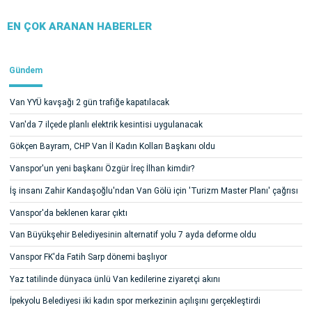
EN ÇOK ARANAN HABERLER
Gündem
Van YYÜ kavşağı 2 gün trafiğe kapatılacak
Van'da 7 ilçede planlı elektrik kesintisi uygulanacak
Gökçen Bayram, CHP Van İl Kadın Kolları Başkanı oldu
Vanspor'un yeni başkanı Özgür İreç İlhan kimdir?
İş insanı Zahir Kandaşoğlu'ndan Van Gölü için 'Turizm Master Planı' çağrısı
Vanspor'da beklenen karar çıktı
Van Büyükşehir Belediyesinin alternatif yolu 7 ayda deforme oldu
Vanspor FK'da Fatih Sarp dönemi başlıyor
Yaz tatilinde dünyaca ünlü Van kedilerine ziyaretçi akını
İpekyolu Belediyesi iki kadın spor merkezinin açılışını gerçekleştirdi