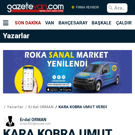
FİRMA REHBERİ
SON DAKİKA
VAN
BAHÇESARAY
BAŞKALE
ÇALDIRA
Yazarlar
Yazarlar
Erdal ORMAN
KARA KOBRA UMUT VERDİ
Erdal ORMAN
ervan403@mynet.com
KARA KOBRA UMUT