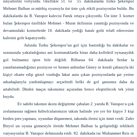
sinyallerini veriyordu. Özellikle 51. ve 55. dakikalarda Torku Şekerspor
Mehmet Balban ın müthiş oyunuyla üst üste çok etkili pozisyonlar buldu. Bu
dakikalarda da B. Vanspor kalecisi Faruk ortaya çıkıyordu. Üst üste 3. korner
bulan Şekerspor özellikle Mehmet - Murat ikilisinin yarattığı pozisyonda ve
devamındaki kornerlerde 16. dakikada yediği hatalı golü telafi edercesine
kalesini gole kapatıyordu.
Aslında Torku Şekerspor’un gol için bastırdığı bu dakikalar ve
sonrasında yakaladığımız ani kontrataklarda biraz daha kollektif oynasaydık
gol bulmamız işten bile değildi. Bilhassa 64. dakikada Serdar la
yararlanamadığımız pozisyon ve hemen ardından Güney in kendi çabasıyla iki
kişiyi ekarte edip güzel vurduğu fakat auta çıkan pozisyonlarda şut yerine
arkadaşlarıyla yardımlaşmayı seçselerdi belki de gol şansımız daha da
artabilirdi. Dünkü maçın takımımız açısından bence eleştirilecek tek yönü
buydu.
Ev sahibi takımın skoru değiştirme çabaları 2. yarıda B. Vanspor u çok
zorlamasına rağmen futbolcularımızın takım halinde yer yer bir kişiye 3 kişi
birden pres yapması, oyundan düşmemesi, takımda ilerisi için ümit verdi. Zafer
Biryol un oyuna girmesiyle ileride Mehmet Balban la geliştirdiği tehlikeli
varyasyonlar B. Vanspor defansında eridi. 82. dakikada ise Muhammet Reis in