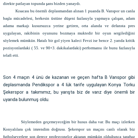
direkte patlayan topunda şans bizden yanaydı.
Kısacası bu önemli deplasmandan alınan 1 puanda B. Vanspor un canla
başla mücadelesi, herkesin üstüne düşeni fazlasıyla yapmaya çalışan, adam
adama markajı kusursuzca yerine getiren, orta alanda ve defansta pres
uygulayan, rakibinin oyununu bozmaya muktedir bir oyun sergilediğini
söylemek mümkün. Hatalı bir gol yiyen kaleci Fevzi ise bence 2. yarıda kritik
pozisyonlardaki ( 55. ve 90+3. dakikalardaki) performansı ile bunu fazlasıyla
telafi etti.
Son 4 maçın 4 ünü de kazanan ve geçen hafta B Vanspor gibi
deplasmanda Pendikspor a 4 lük tarife uygulayan Konya Torku
Şekerspor a takımımız, bu yarışta biz de varız diye önemli bir
uyarıda bulunmuş oldu.
Söylemeden geçemeyeceğim bir husus daha var. Bu maçı izlerken
Konyalılara çok imrendim doğrusu. Şekerspor un maçını canlı olarak biz
futbolseverlere son derece profesyonelce aktaran mümkün olduğunca tarafsız