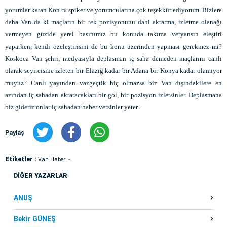
yorumlar katan Kon tv spiker ve yorumcularına çok teşekkür ediyorum. Bizlere
daha Van da ki maçların bir tek pozisyonunu dahi aktarma, izletme olanağı
vermeyen güzide yerel basınımız bu konuda takıma veryansın eleştiri
yaparken, kendi özeleştirisini de bu konu üzerinden yapması gerekmez mi?
Koskoca Van şehri, medyasıyla deplasman iç saha demeden maçlarını canlı
olarak seyircisine izleten bir Elazığ kadar bir Adana bir Konya kadar olamıyor
muyuz? Canlı yayından vazgeçtik hiç olmazsa biz Van dışındakilere en
azından iç sahadan aktaracakları bir gol, bir pozisyon izletsinler. Deplasmana
biz gideriz onlar iç sahadan haber versinler yeter...
Paylaş
Etiketler :
Van Haber
DİĞER YAZARLAR
ANUŞ
Bekir GÜNEŞ