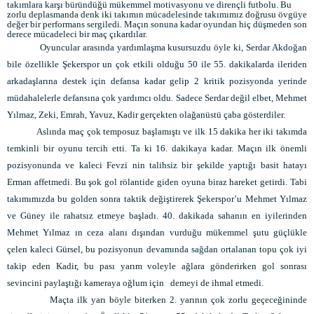
takımlara karşı büründüğü mükemmel motivasyonu ve dirençli futbolu. Bu
zorlu deplasmanda denk iki takımın mücadelesinde takımımız doğrusu övgüye
değer bir performans sergiledi. Maçın sonuna kadar oyundan hiç düşmeden son
derece mücadeleci bir maç çıkardılar.
Oyuncular arasında yardımlaşma kusursuzdu öyle ki, Serdar Akdoğan
bile özellikle Şekerspor un çok etkili olduğu 50 ile 55. dakikalarda ileriden
arkadaşlarına destek için defansa kadar gelip 2 kritik pozisyonda yerinde
müdahalelerle defansına çok yardımcı oldu. Sadece Serdar değil elbet, Mehmet
Yılmaz, Zeki, Emrah, Yavuz, Kadir gerçekten olağanüstü çaba gösterdiler.
Aslında maç çok temposuz başlamıştı ve ilk 15 dakika her iki takımda
temkinli bir oyunu tercih etti. Ta ki 16. dakikaya kadar. Maçın ilk önemli
pozisyonunda ve kaleci Fevzi nin talihsiz bir şekilde yaptığı basit hatayı
Erman affetmedi. Bu şok gol rölantide giden oyuna biraz hareket getirdi. Tabi
takımımızda bu golden sonra taktik değiştirerek Şekerspor’u Mehmet Yılmaz
ve Güney ile rahatsız etmeye başladı. 40. dakikada sahanın en iyilerinden
Mehmet Yılmaz ın ceza alanı dışından vurduğu mükemmel şutu güçlükle
çelen kaleci Gürsel, bu pozisyonun devamında sağdan ortalanan topu çok iyi
takip eden Kadir, bu pası yarım voleyle ağlara gönderirken gol sonrası
sevincini paylaştığı kameraya oğlum için demeyi de ihmal etmedi.
Maçta ilk yarı böyle biterken 2. yarının çok zorlu geçeceğininde