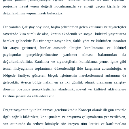
projesine hayat veren değerli hocalarımızla ve emeği geçen kişilerle bir
değerlendirme yapma fırsatı bulacağız.
Öte yandan Çalıştay boyunca, başka şehirlerden gelen katılımcı ve ziyaretçiler
sayesinde kısa süreli de olsa, kentin akademik ve sosyo- kültürel yaşantısına
hareket gelecektir. Bu tür organizasyonları, farklı yöre ve kültürden insanları
bir araya getirmesi, bunlar arasında iletişim kurulmasına ve kültürel
paylaşımlar gerçekleştirilmesine yardımcı olması bakımından da
değerlendirebiliriz. Katılımcı ve ziyaretçilerin konaklama, yeme, içme gibi
temel ihtiyaçlarını toplantının düzenlendiği ilde karşılama zorunluluğu, o
bölgede faaliyet gösteren birçok işletmenin hareketlenmesi anlamına da
gelecektir. Ayrıca bölge halkı, en az iki günlük olarak planlanan çalıştay
dönemi boyunca gerçekleştirilen akademik, sosyal ve kültürel aktivitelere
katılma şansını da elde edecektir.
Organizasyonun iyi planlanması gerekmektedir. Konsept olarak ilk gün cevizle
ilgili çağrılı bildirilere, konuşmalara ve araştırma çalışmalarına yer verilirken,
son oturumda da serbest kürsüyle söz isteyen tüm üretici ve katılımcılara