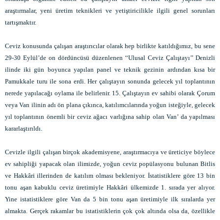
araştırmalar, yeni üretim teknikleri ve yetiştiricilikle ilgili genel sorunları
tartışmaktır.
Ceviz konusunda çalışan araştırıcılar olarak hep birlikte katıldığımız, bu sene
29-30 Eylül’de on dördüncüsü düzenlenen ‘‘Ulusal Ceviz Çalıştayı’’ Denizli
ilinde iki gün boyunca yapılan panel ve teknik gezinin ardından kısa bir
Pamukkale turu ile sona erdi. Her çalıştayın sonunda gelecek yıl toplantının
nerede yapılacağı oylama ile belirlenir. 15. Çalıştayın ev sahibi olarak Çorum
veya Van ilinin adı ön plana çıkınca, katılımcılarında yoğun isteğiyle, gelecek
yıl toplantının önemli bir ceviz ağacı varlığına sahip olan Van’ da yapılması
kararlaştırıldı.
Cevizle ilgili çalışan birçok akademisyene, araştırmacıya ve üreticiye böylece
ev sahipliği yapacak olan ilimizde, yoğun ceviz popülasyonu bulunan Bitlis
ve Hakkâri illerinden de katılım olması bekleniyor. İstatistiklere göre 13 bin
tonu aşan kabuklu ceviz üretimiyle Hakkâri ülkemizde 1. sırada yer alıyor.
Yine istatistiklere göre Van da 5 bin tonu aşan üretimiyle ilk sıralarda yer
almakta. Gerçek rakamlar bu istatistiklerin çok çok altında olsa da, özellikle