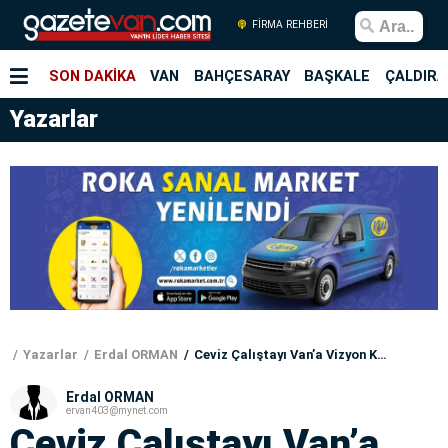
FİRMA REHBERİ
SON DAKİKA
VAN
BAHÇESARAY
BAŞKALE
ÇALDIRA
Yazarlar
Yazarlar
Erdal ORMAN
Ceviz Çalıştayı Van’a Vizyon Katacak
Erdal ORMAN
ervan403@mynet.com
Ceviz Çalıştayı Van’a