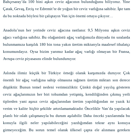
Bahçesaray’da 100 bini aşkın ceviz ağacının bulunduğunu biliyoruz. Yine
Çatak, Gevaş, Erciş ve Edremit’te de yoğun bir ceviz varlığına sahibiz. İşte tam
da bu noktada böylesi bir çalıştayın Van için önemi ortaya çıkıyor…
Anadolu’nun her yerinde ceviz ağacına rastlanır. 9,5 Milyonu aşkın ceviz
ağacı varlığına sahibiz. Bu olağanüstü ağaç varlığımızla dünyada ön sıralarda
bulunmamıza karşılık 180 bin tona yakın üretim miktarıyla maalesef ithalatçı
konumundayız. Oysa bizim yarımız kadar ağaç varlığı olmayan bir Fransa,
Avrupa ceviz piyasasını elinde bulunduruyor.
Aslında ilimiz küçük bir Türkiye örneği olarak karşımızda duruyor. Çok
önemli bir ağaç varlığına sahip olmasına rağmen üretim miktarı son derece
düşüktür. Bunun temel nedeni verimsizliktir. Çünkü doğal yayılış gösteren
ceviz ağaçlarımızın her biri tohumdan yetişmiş, kendiliğinden çıkmış yerli
tiplerden yani aşısız ceviz ağaçlarından üretim yapıldığından ne yazık ki
verim ve kalite hiçbir şekilde artırılamamaktadır. Öncelikle Van’da yapılacak
planlı bir ıslah çalışmasıyla bu durum aşılabilir. Daha önceki yazılarımda bu
konuyla ilgili neler yapılabileceğini yazdığımdan tekrar aynı konuya
girmeyeceğim. Bu sorun temel olarak ülkesel çapta ele alınması gereken