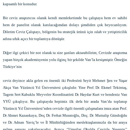
kapsamlı bir konudur.
Bir ceviz araştırıcısı olarak kendi memleketimde bu çalıştaya hem ev sahibi
hem de panelist olarak katılacağımdan dolayı şimdiden çok heyecanlıyım.
Dilerim Ceviz Çalıştayı, bölgenin bu stratejik ürünü için ıslah ve yetiştiricilik
adına ufuk açıcı bir toplantıya dönüşür.
Diğer ilgi çekici bir not olarak ta size şunları aktarabilirim; Cevizde araştırma
yapan birçok akademisyenin yolu ilginç bir şekilde Van’la kesişmiştir. Örneğin
Türkiye’nin
ceviz deyince akla gelen en önemli iki Profesörü Seyit Mehmet Şen ve Yaşar
Akça Van Yüzüncü Yıl Üniversitesi çıkışlıdır. Yine Prof. Dr. Ekmel Tekintaş,
Tagem Sert Kabuklu Meyveler Koordinatörü Dr. Haydar Kurt ve bendeniz Van
YYÜ çıkışlıyız. Bu çalıştayda hepimiz ilk defa bir arada Van’da toplanıp
Yüzüncü Yıl Üniversitesi’nden cevizle ilgili önemli çalışmalara imza atan Prof.
Dr Ahmet Kazankaya, Doç Dr. Ferhat Muratoğlu, Doç. Dr. Muttalip Gündoğdu
ve Dr. Adnan Yaviç’le ve İl Müdürlüğünden meslektaşlarımızla da bir araya
gelme şansını yakalayacağız. Ayrıca ‘‘Umutlar Okulda Cevizle Yeşersin’’