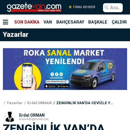
FİRMA REHBERİ
SON DAKİKA
VAN
BAHÇESARAY
BAŞKALE
ÇALDIRA
Yazarlar
Yazarlar
Erdal ORMAN
ZENGİNLİK VAN’DA CEVİZLE YEŞERSİN!
Erdal ORMAN
ervan403@mynet.com
ZENGİNLİK VAN’DA