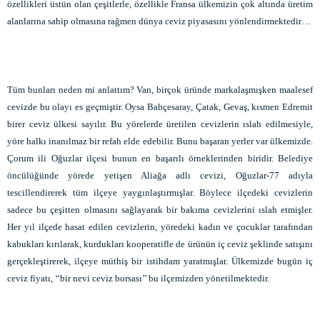
özellikleri üstün olan çeşitlerle, özellikle Fransa ülkemizin çok altında üretim
alanlarına sahip olmasına rağmen dünya ceviz piyasasını yönlendirmektedir…
Tüm bunları neden mi anlattım? Van, birçok üründe markalaşmışken maalesef
cevizde bu olayı es geçmiştir. Oysa Bahçesaray, Çatak, Gevaş, kısmen Edremit
birer ceviz ülkesi sayılır. Bu yörelerde üretilen cevizlerin ıslah edilmesiyle,
yöre halkı inanılmaz bir refah elde edebilir. Bunu başaran yerler var ülkemizde.
Çorum ili Oğuzlar ilçesi bunun en başarılı örneklerinden biridir. Belediye
öncülüğünde yörede yetişen Aliağa adlı cevizi, Oğuzlar-77 adıyla
tescillendirerek tüm ilçeye yaygınlaştırmışlar. Böylece ilçedeki cevizlerin
sadece bu çeşitten olmasını sağlayarak bir bakıma cevizlerini ıslah etmişler.
Her yıl ilçede hasat edilen cevizlerin, yöredeki kadın ve çocuklar tarafından
kabukları kırılarak, kurdukları kooperatifle de ürünün iç ceviz şeklinde satışını
gerçekleştirerek, ilçeye müthiş bir istihdam yaratmışlar. Ülkemizde bugün iç
ceviz fiyatı, ‘‘bir nevi ceviz borsası’’ bu ilçemizden yönetilmektedir.