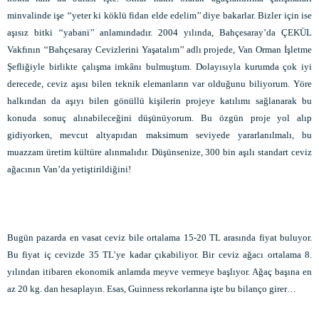
minvalinde işe ‘‘yeter ki köklü fidan elde edelim’’ diye bakarlar. Bizler için ise
aşısız bitki ‘‘yabani’’ anlamındadır. 2004 yılında, Bahçesaray’da ÇEKÜL
Vakfının ‘‘Bahçesaray Cevizlerini Yaşatalım’’ adlı projede, Van Orman İşletme
Şefliğiyle birlikte çalışma imkânı bulmuştum. Dolayısıyla kurumda çok iyi
derecede, ceviz aşısı bilen teknik elemanların var olduğunu biliyorum. Yöre
halkından da aşıyı bilen gönüllü kişilerin projeye katılımı sağlanarak bu
konuda sonuç alınabileceğini düşünüyorum. Bu özgün proje yol alıp
gidiyorken, mevcut altyapıdan maksimum seviyede yararlanılmalı, bu
muazzam üretim kültüre alınmalıdır. Düşünsenize, 300 bin aşılı standart ceviz
ağacının Van’da yetiştirildiğini!
Bugün pazarda en vasat ceviz bile ortalama 15-20 TL arasında fiyat buluyor.
Bu fiyat iç cevizde 35 TL’ye kadar çıkabiliyor. Bir ceviz ağacı ortalama 8.
yılından itibaren ekonomik anlamda meyve vermeye başlıyor. Ağaç başına en
az 20 kg. dan hesaplayın. Esas, Guinness rekorlarına işte bu bilanço girer…