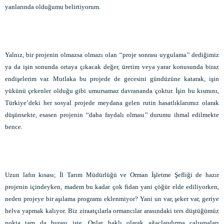
yanlarında olduğumu belirtiyorum.
Yalnız, bir projenin olmazsa olmazı olan ‘‘proje sonrası uygulama’’ dediğimiz
ya da işin sonunda ortaya çıkacak değer, üretim veya yarar konusunda biraz
endişelerim var. Mutlaka bu projede de gecesini gündüzüne katarak, işin
yükünü çekenler olduğu gibi umursamaz davrananda çoktur. İşin bu kısmını,
Türkiye’deki her sosyal projede meydana gelen rutin hasatlıklarımız olarak
düşünsekte, esasen projenin ‘‘daha faydalı olması’’ durumu ihmal edilmekte
bence.
Uzun lafın kısası; İl Tarım Müdürlüğü ve Orman İşletme Şefliği de hazır
projenin içindeyken, madem bu kadar çok fidan yani çöğür elde ediliyorken,
neden projeye bir aşılama programı eklenmiyor? Yani un var, şeker var, geriye
helva yapmak kalıyor. Biz ziraatçılarla ormancılar arasındaki ters düştüğümüz
nokta tam da burası işte. Onlar haklı olarak ağaçlandırma çalışmaları