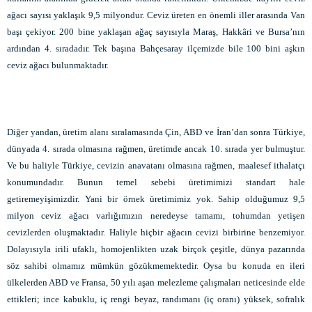
ağacı sayısı yaklaşık 9,5 milyondur. Ceviz üreten en önemli iller arasında Van
başı çekiyor. 200 bine yaklaşan ağaç sayısıyla Maraş, Hakkâri ve Bursa’nın
ardından 4. sıradadır. Tek başına Bahçesaray ilçemizde bile 100 bini aşkın
ceviz ağacı bulunmaktadır.
Diğer yandan, üretim alanı sıralamasında Çin, ABD ve İran’dan sonra Türkiye,
dünyada 4. sırada olmasına rağmen, üretimde ancak 10. sırada yer bulmuştur.
Ve bu haliyle Türkiye, cevizin anavatanı olmasına rağmen, maalesef ithalatçı
konumundadır. Bunun temel sebebi üretimimizi standart hale
getiremeyişimizdir. Yani bir örnek üretimimiz yok. Sahip olduğumuz 9,5
milyon ceviz ağacı varlığımızın neredeyse tamamı, tohumdan yetişen
cevizlerden oluşmaktadır. Haliyle hiçbir ağacın cevizi birbirine benzemiyor.
Dolayısıyla irili ufaklı, homojenlikten uzak birçok çeşitle, dünya pazarında
söz sahibi olmamız mümkün gözükmemektedir. Oysa bu konuda en ileri
ülkelerden ABD ve Fransa, 50 yılı aşan melezleme çalışmaları neticesinde elde
ettikleri; ince kabuklu, iç rengi beyaz, randımanı (iç oranı) yüksek, sofralık