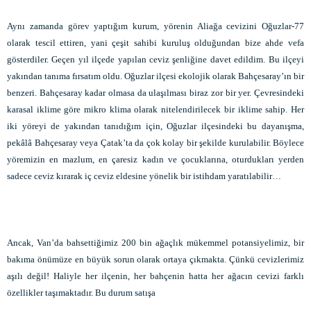
Aynı zamanda görev yaptığım kurum, yörenin Aliağa cevizini Oğuzlar-77
olarak tescil ettiren, yani çeşit sahibi kuruluş olduğundan bize ahde vefa
gösterdiler. Geçen yıl ilçede yapılan ceviz şenliğine davet edildim. Bu ilçeyi
yakından tanıma fırsatım oldu. Oğuzlar ilçesi ekolojik olarak Bahçesaray’ın bir
benzeri. Bahçesaray kadar olmasa da ulaşılması biraz zor bir yer. Çevresindeki
karasal iklime göre mikro klima olarak nitelendirilecek bir iklime sahip. Her
iki yöreyi de yakından tanıdığım için, Oğuzlar ilçesindeki bu dayanışma,
pekâlâ Bahçesaray veya Çatak’ta da çok kolay bir şekilde kurulabilir. Böylece
yöremizin en mazlum, en çaresiz kadın ve çocuklarına, oturdukları yerden
sadece ceviz kırarak iç ceviz eldesine yönelik bir istihdam yaratılabilir…
Ancak, Van’da bahsettiğimiz 200 bin ağaçlık mükemmel potansiyelimiz, bir
bakıma önümüze en büyük sorun olarak ortaya çıkmakta. Çünkü cevizlerimiz
aşılı değil! Haliyle her ilçenin, her bahçenin hatta her ağacın cevizi farklı
özellikler taşımaktadır. Bu durum satışa