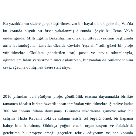
Bu yazdıklarım sizlere gerçekleştirilmesi zor bir hayal olarak gelse de, Van’da
bu konuda büyük bir fırsat yakalanmış durumda. Şöyle ki, Tema Vakfı
önderliğinde, Milli Eğitim Bakanlığının ortak yürüttüğü, yazımın başlığında
atıfta bulunduğum ‘‘Umutlar Okulda Cevizle Yeşersin’’ adlı güzel bir proje
yürütülmekte. Okullara gönderilen torf, poşet ve ceviz tohumlarıyla,
öğrencilere fidan yetiştirme bilinci aşılanırken, bir yandan da binlerce tohum
ceviz ağacına dönüşmek üzere start alıyor.
2010 yılından beri yürüyen proje, gönüllülük esasına dayanmakla birlikte
tamamen idealist birkaç özverili insan tarafından yürütülmekte. Şimdiye kadar
300 bin tohum fidana dönüşmüş. Guinness rekorlarına girmeye aday bir
çalışma. Hatta Kevenli Toki’de sulama tesisli, tel örgülü örnek bir kapama
bahçe bile kurulmuş. Oldukça yoğun emek, organizasyon ve fedakârlık
gerektiren bu projeye emeği geçenleri tebrik ediyorum ve her konuda