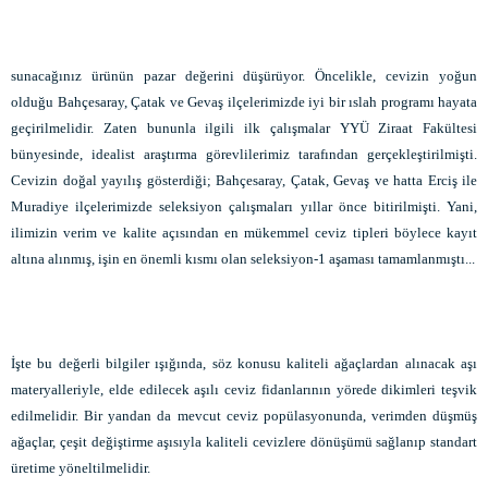
sunacağınız ürünün pazar değerini düşürüyor. Öncelikle, cevizin yoğun
olduğu Bahçesaray, Çatak ve Gevaş ilçelerimizde iyi bir ıslah programı hayata
geçirilmelidir. Zaten bununla ilgili ilk çalışmalar YYÜ Ziraat Fakültesi
bünyesinde, idealist araştırma görevlilerimiz tarafından gerçekleştirilmişti.
Cevizin doğal yayılış gösterdiği; Bahçesaray, Çatak, Gevaş ve hatta Erciş ile
Muradiye ilçelerimizde seleksiyon çalışmaları yıllar önce bitirilmişti. Yani,
ilimizin verim ve kalite açısından en mükemmel ceviz tipleri böylece kayıt
altına alınmış, işin en önemli kısmı olan seleksiyon-1 aşaması tamamlanmıştı...
İşte bu değerli bilgiler ışığında, söz konusu kaliteli ağaçlardan alınacak aşı
materyalleriyle, elde edilecek aşılı ceviz fidanlarının yörede dikimleri teşvik
edilmelidir. Bir yandan da mevcut ceviz popülasyonunda, verimden düşmüş
ağaçlar, çeşit değiştirme aşısıyla kaliteli cevizlere dönüşümü sağlanıp standart
üretime yöneltilmelidir.