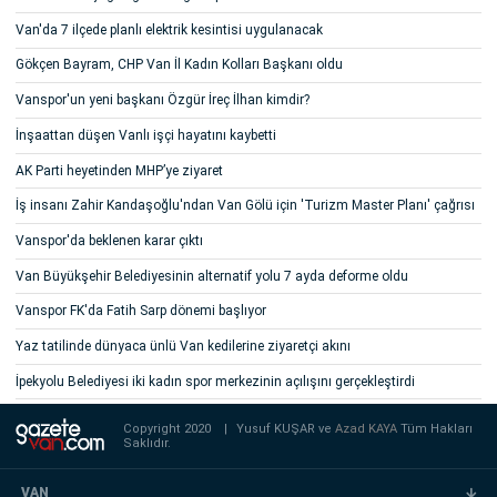
Van'da 7 ilçede planlı elektrik kesintisi uygulanacak
Gökçen Bayram, CHP Van İl Kadın Kolları Başkanı oldu
Vanspor'un yeni başkanı Özgür İreç İlhan kimdir?
İnşaattan düşen Vanlı işçi hayatını kaybetti
AK Parti heyetinden MHP’ye ziyaret
İş insanı Zahir Kandaşoğlu'ndan Van Gölü için 'Turizm Master Planı' çağrısı
Vanspor'da beklenen karar çıktı
Van Büyükşehir Belediyesinin alternatif yolu 7 ayda deforme oldu
Vanspor FK'da Fatih Sarp dönemi başlıyor
Yaz tatilinde dünyaca ünlü Van kedilerine ziyaretçi akını
İpekyolu Belediyesi iki kadın spor merkezinin açılışını gerçekleştirdi
Copyright 2020
|
Yusuf KUŞAR ve
Azad KAYA
Tüm Hakları
Saklıdır.
VAN