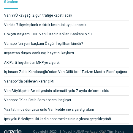
Gündem
Van YYÜ kavşağı 2 gün trafiğe kapatılacak
Van'da 7 ilçede planlı elektrik kesintisi uygulanacak
Gökçen Bayram, CHP Van İl Kadın Kolları Başkanı oldu
Vanspor'un yeni başkanı Özgür İreç İlhan kimdir?
İnşaattan düşen Vanlı işçi hayatını kaybetti
AK Parti heyetinden MHP’ye ziyaret
İş insanı Zahir Kandaşoğlu'ndan Van Gölü için 'Turizm Master Planı' çağrısı
Vanspor'da beklenen karar çıktı
Van Büyükşehir Belediyesinin alternatif yolu 7 ayda deforme oldu
Vanspor FK'da Fatih Sarp dönemi başlıyor
Yaz tatilinde dünyaca ünlü Van kedilerine ziyaretçi akını
İpekyolu Belediyesi iki kadın spor merkezinin açılışını gerçekleştirdi
Copyright 2020
|
Yusuf KUŞAR ve
Azad KAYA
Tüm Hakları