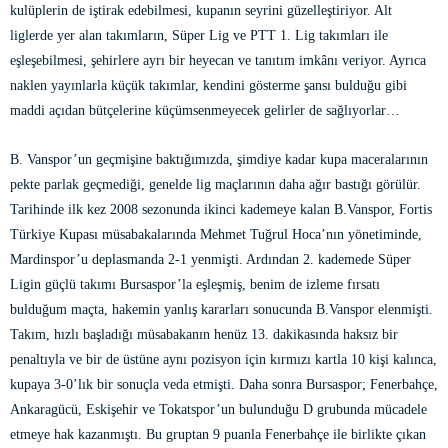
kulüplerin de iştirak edebilmesi, kupanın seyrini güzelleştiriyor. Alt
liglerde yer alan takımların, Süper Lig ve PTT 1. Lig takımları ile
eşleşebilmesi, şehirlere ayrı bir heyecan ve tanıtım imkânı veriyor. Ayrıca
naklen yayınlarla küçük takımlar, kendini gösterme şansı bulduğu gibi
maddi açıdan bütçelerine küçümsenmeyecek gelirler de sağlıyorlar…
B. Vanspor’un geçmişine baktığımızda, şimdiye kadar kupa maceralarının
pekte parlak geçmediği, genelde lig maçlarının daha ağır bastığı görülür.
Tarihinde ilk kez 2008 sezonunda ikinci kademeye kalan B.Vanspor, Fortis
Türkiye Kupası müsabakalarında Mehmet Tuğrul Hoca’nın yönetiminde,
Mardinspor’u deplasmanda 2-1 yenmişti. Ardından 2. kademede Süper
Ligin güçlü takımı Bursaspor’la eşleşmiş, benim de izleme fırsatı
bulduğum maçta, hakemin yanlış kararları sonucunda B.Vanspor elenmişti.
Takım, hızlı başladığı müsabakanın henüz 13. dakikasında haksız bir
penaltıyla ve bir de üstüne aynı pozisyon için kırmızı kartla 10 kişi kalınca,
kupaya 3-0’lık bir sonuçla veda etmişti. Daha sonra Bursaspor; Fenerbahçe,
Ankaragücü, Eskişehir ve Tokatspor’un bulunduğu D grubunda mücadele
etmeye hak kazanmıştı. Bu gruptan 9 puanla Fenerbahçe ile birlikte çıkan