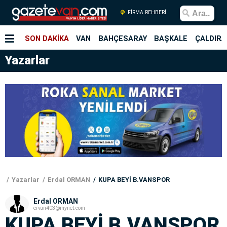
FİRMA REHBERİ
SON DAKİKA
VAN
BAHÇESARAY
BAŞKALE
ÇALDIRA
Yazarlar
Yazarlar
Erdal ORMAN
KUPA BEYİ B.VANSPOR
Erdal ORMAN
ervan403@mynet.com
KUPA BEYİ B.VANSPOR