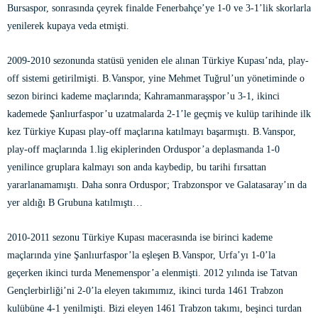
Bursaspor, sonrasında çeyrek finalde Fenerbahçe’ye 1-0 ve 3-1’lik skorlarla
yenilerek kupaya veda etmişti.
2009-2010 sezonunda statüsü yeniden ele alınan Türkiye Kupası’nda, play-
off sistemi getirilmişti. B.Vanspor, yine Mehmet Tuğrul’un yönetiminde o
sezon birinci kademe maçlarında; Kahramanmaraşspor’u 3-1, ikinci
kademede Şanlıurfaspor’u uzatmalarda 2-1’le geçmiş ve kulüp tarihinde ilk
kez Türkiye Kupası play-off maçlarına katılmayı başarmıştı. B.Vanspor,
play-off maçlarında 1.lig ekiplerinden Orduspor’a deplasmanda 1-0
yenilince gruplara kalmayı son anda kaybedip, bu tarihi fırsattan
yararlanamamıştı. Daha sonra Orduspor; Trabzonspor ve Galatasaray’ın da
yer aldığı B Grubuna katılmıştı…
2010-2011 sezonu Türkiye Kupası macerasında ise birinci kademe
maçlarında yine Şanlıurfaspor’la eşleşen B.Vanspor, Urfa’yı 1-0’la
geçerken ikinci turda Menemenspor’a elenmişti. 2012 yılında ise Tatvan
Gençlerbirliği’ni 2-0’la eleyen takımımız, ikinci turda 1461 Trabzon
kulübüne 4-1 yenilmişti. Bizi eleyen 1461 Trabzon takımı, beşinci turdan