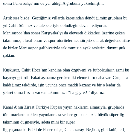
sonra Fenerbahçe’nin de yer aldığı A grubuna yükselmişti...
Artık sıra bizde! Geçtiğimiz yıllarda kapısından döndüğümüz gruplara bu
yıl Cahit Sönmez ve talebeleriyle doludizgin devam ediyoruz.
Manisaspor’dan sonra Karşıyaka’yı da eleyerek dikkatleri üzerine çeken
takımımız, ulusal basın ve spor otoritelerince sürpriz olarak değerlendirilse
de bizler Manisaspor galibiyetiyle takımımızın ayak seslerini duymuştuk
çoktan.
Kuşkusuz, Cahit Hoca’nın kendine olan özgüveni ve futbolcuların azmi bu
başarıyı getirdi. Fakat aşmamız gereken iki eleme turu daha var. Gruplara
kaldığımız takdirde, işin ucunda onca maddi kazanç ve bir o kadar da
şöhret olma fırsatı varken takımımıza ‘‘ha gayret!’’ diyoruz.
Kanal A’nın Ziraat Türkiye Kupası yayın haklarını almasıyla, gruplarda
tüm maçların naklen yayınlanması ve her gruba en az 2 büyük süper lig
takımının düşmesiyle, adeta mini bir süper
lig yaşanacak. Belki de Fenerbahçe, Galatasaray, Beşiktaş gibi kulüpleri,