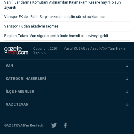
Van İl Jandarma Komutanı Avkıran’dan Kaymakam Keser’e hayırlı olsun
ziyareti
Vanspor FK'den Fatih Sarp hakkında disiplin süreci açıklaması
Vanspor FK'dan akademi seçmesi
Başkan Takva: Van sigorta sektöründe önemli bir seviyeye geldi
Copyright 2020
|
Yusuf KUŞAR ve
Azad KAYA
Tüm Hakları
Saklıdır.
VAN
KATEGORİ HABERLERİ
İLÇE HABERLERİ
GAZETEVAN
GAZETEVAN'nı Keşfedin