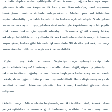
İlk hafta deplasmandan galibiyetle dönen takımını, bağrına basmaya koşan
yüzlerce taraftarının karşısına ilk kez çıkan Karakobra’yı, nasıl coşkusuz
bıraktığınızı eminim sizlerde anlayacaksınız. Madem protokol tribününe
seyirci alınabiliyor, o halde kapalı tribün herkese açık olmalıydı. Stada yıkım
kararı vermek ayrı bir şey, yıkılma riski nedeniyle kapatılması ayrı bir şeydir.
Risk varsa herkes için geçerli olmalıydı. Takımına gönül vermiş birkaç
arkadaşımla birlikte uzun yıllardır ilk kez kendi sahasında bir maçını izlemeye
koşmuşken, herkes gibi bizlerde işkence dolu 90 dakika çekerek, ne maça
konsantre olabildik ne de seyir zevkine varabildik.
Böyle bir şey kabul edilemez. Seyirciye maça gelmeyi cazip hale
getirmelisiniz beyler! Unutmayın mahalle takımı değil, süper lig görmüş bir
takımın taraftarını ağırlıyorsunuz! Sezon başlayana kadar epey zaman vardı.
Pekala, daha uygun tribün şartları oluşturulabilirdi. Bunu düşünemeyen ya da
kendini sorumlu hisseden yönetici her kimse, kendisini göreve davet
ediyoruz…
Gelelim maça... Mücadelenin başlarında, net iki tehlikeli atağı konuk takım
gerçekleştirirken sonrasında golü bulmamız, rakibin tüm motivasyonunu