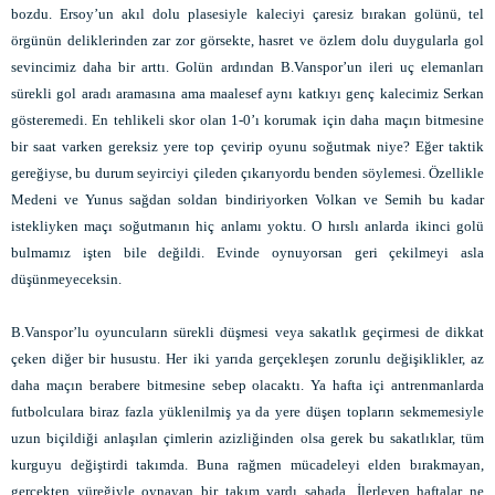
bozdu. Ersoy’un akıl dolu plasesiyle kaleciyi çaresiz bırakan golünü, tel
örgünün deliklerinden zar zor görsekte, hasret ve özlem dolu duygularla gol
sevincimiz daha bir arttı. Golün ardından B.Vanspor’un ileri uç elemanları
sürekli gol aradı aramasına ama maalesef aynı katkıyı genç kalecimiz Serkan
gösteremedi. En tehlikeli skor olan 1-0’ı korumak için daha maçın bitmesine
bir saat varken gereksiz yere top çevirip oyunu soğutmak niye? Eğer taktik
gereğiyse, bu durum seyirciyi çileden çıkarıyordu benden söylemesi. Özellikle
Medeni ve Yunus sağdan soldan bindiriyorken Volkan ve Semih bu kadar
istekliyken maçı soğutmanın hiç anlamı yoktu. O hırslı anlarda ikinci golü
bulmamız işten bile değildi. Evinde oynuyorsan geri çekilmeyi asla
düşünmeyeceksin.
B.Vanspor’lu oyuncuların sürekli düşmesi veya sakatlık geçirmesi de dikkat
çeken diğer bir husustu. Her iki yarıda gerçekleşen zorunlu değişiklikler, az
daha maçın berabere bitmesine sebep olacaktı. Ya hafta içi antrenmanlarda
futbolculara biraz fazla yüklenilmiş ya da yere düşen topların sekmemesiyle
uzun biçildiği anlaşılan çimlerin azizliğinden olsa gerek bu sakatlıklar, tüm
kurguyu değiştirdi takımda. Buna rağmen mücadeleyi elden bırakmayan,
gerçekten yüreğiyle oynayan bir takım vardı sahada. İlerleyen haftalar ne