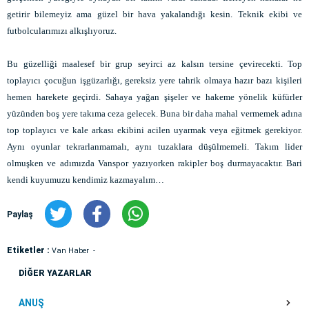
getirir bilemeyiz ama güzel bir hava yakalandığı kesin. Teknik ekibi ve
futbolcularımızı alkışlıyoruz.
Bu güzelliği maalesef bir grup seyirci az kalsın tersine çevirecekti. Top
toplayıcı çocuğun işgüzarlığı, gereksiz yere tahrik olmaya hazır bazı kişileri
hemen harekete geçirdi. Sahaya yağan şişeler ve hakeme yönelik küfürler
yüzünden boş yere takıma ceza gelecek. Buna bir daha mahal vermemek adına
top toplayıcı ve kale arkası ekibini acilen uyarmak veya eğitmek gerekiyor.
Aynı oyunlar tekrarlanmamalı, aynı tuzaklara düşülmemeli. Takım lider
olmuşken ve adımızda Vanspor yazıyorken rakipler boş durmayacaktır. Bari
kendi kuyumuzu kendimiz kazmayalım…
Paylaş
Etiketler :
Van Haber
DİĞER YAZARLAR
ANUŞ