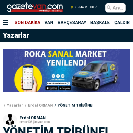
FİRMA REHBERİ
SON DAKİKA
VAN
BAHÇESARAY
BAŞKALE
ÇALDIRA
Yazarlar
Yazarlar
Erdal ORMAN
YÖNETİM TRİBÜNE!
Erdal ORMAN
ervan403@mynet.com
YÖNETİM TRİBÜNE!