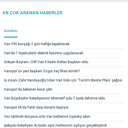
EN ÇOK ARANAN HABERLER
Gündem
Van YYÜ kavşağı 2 gün trafiğe kapatılacak
Van'da 7 ilçede planlı elektrik kesintisi uygulanacak
Gökçen Bayram, CHP Van İl Kadın Kolları Başkanı oldu
Vanspor'un yeni başkanı Özgür İreç İlhan kimdir?
İş insanı Zahir Kandaşoğlu'ndan Van Gölü için 'Turizm Master Planı' çağrısı
Vanspor'da beklenen karar çıktı
Van Büyükşehir Belediyesinin alternatif yolu 7 ayda deforme oldu
Vanspor FK'da Fatih Sarp dönemi başlıyor
Yaz tatilinde dünyaca ünlü Van kedilerine ziyaretçi akını
İpekyolu Belediyesi iki kadın spor merkezinin açılışını gerçekleştirdi