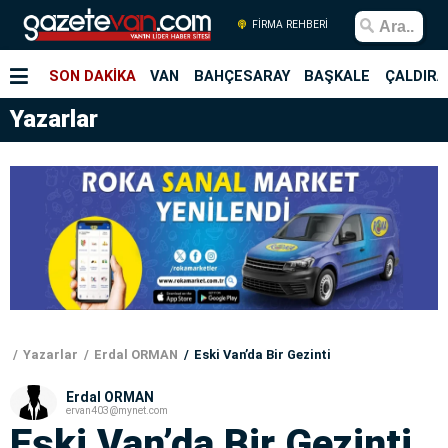
FİRMA REHBERİ
SON DAKİKA
VAN
BAHÇESARAY
BAŞKALE
ÇALDIRA
Yazarlar
Yazarlar
Erdal ORMAN
Eski Van’da Bir Gezinti
Erdal ORMAN
ervan403@mynet.com
Eski Van’da Bir Gezinti