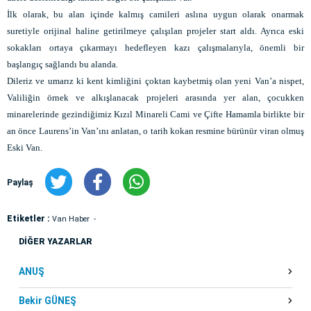
İlk olarak, bu alan içinde kalmış camileri aslına uygun olarak onarmak
suretiyle orijinal haline getirilmeye çalışılan projeler start aldı. Ayrıca eski
sokakları ortaya çıkarmayı hedefleyen kazı çalışmalarıyla, önemli bir
başlangıç sağlandı bu alanda.
Dileriz ve umarız ki kent kimliğini çoktan kaybetmiş olan yeni Van’a nispet,
Valiliğin örnek ve alkışlanacak projeleri arasında yer alan, çocukken
minarelerinde gezindiğimiz Kızıl Minareli Cami ve Çifte Hamamla birlikte bir
an önce Laurens’in Van’ını anlatan, o tarih kokan resmine bürünür viran olmuş
Eski Van.
Paylaş
Etiketler :
Van Haber
DİĞER YAZARLAR
ANUŞ
Bekir GÜNEŞ