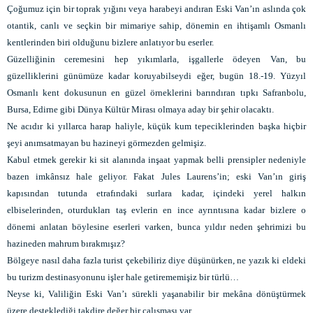
Çoğumuz için bir toprak yığını veya harabeyi andıran Eski Van’ın aslında çok
otantik, canlı ve seçkin bir mimariye sahip, dönemin en ihtişamlı Osmanlı
kentlerinden biri olduğunu bizlere anlatıyor bu eserler.
Güzelliğinin ceremesini hep yıkımlarla, işgallerle ödeyen Van, bu
güzelliklerini günümüze kadar koruyabilseydi eğer, bugün 18.-19. Yüzyıl
Osmanlı kent dokusunun en güzel örneklerini barındıran tıpkı Safranbolu,
Bursa, Edirne gibi Dünya Kültür Mirası olmaya aday bir şehir olacaktı.
Ne acıdır ki yıllarca harap haliyle, küçük kum tepeciklerinden başka hiçbir
şeyi anımsatmayan bu hazineyi görmezden gelmişiz.
Kabul etmek gerekir ki sit alanında inşaat yapmak belli prensipler nedeniyle
bazen imkânsız hale geliyor. Fakat Jules Laurens’in; eski Van’ın giriş
kapısından tutunda etrafındaki surlara kadar, içindeki yerel halkın
elbiselerinden, oturdukları taş evlerin en ince ayrıntısına kadar bizlere o
dönemi anlatan böylesine eserleri varken, bunca yıldır neden şehrimizi bu
hazineden mahrum bırakmışız?
Bölgeye nasıl daha fazla turist çekebiliriz diye düşünürken, ne yazık ki eldeki
bu turizm destinasyonunu işler hale getirememişiz bir türlü…
Neyse ki, Valiliğin Eski Van’ı sürekli yaşanabilir bir mekâna dönüştürmek
üzere desteklediği takdire değer bir çalışması var.