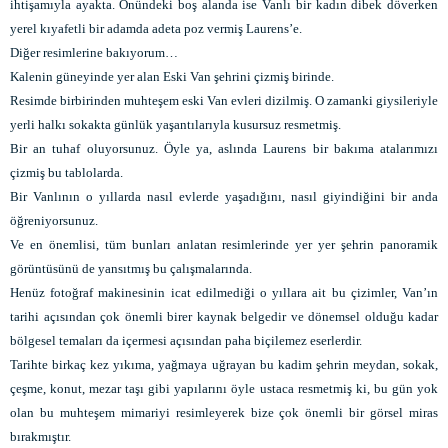
ihtişamıyla ayakta. Önündeki boş alanda ise Vanlı bir kadın dibek döverken
yerel kıyafetli bir adamda adeta poz vermiş Laurens’e.
Diğer resimlerine bakıyorum…
Kalenin güneyinde yer alan Eski Van şehrini çizmiş birinde.
Resimde birbirinden muhteşem eski Van evleri dizilmiş. O zamanki giysileriyle
yerli halkı sokakta günlük yaşantılarıyla kusursuz resmetmiş.
Bir an tuhaf oluyorsunuz. Öyle ya, aslında Laurens bir bakıma atalarımızı
çizmiş bu tablolarda.
Bir Vanlının o yıllarda nasıl evlerde yaşadığını, nasıl giyindiğini bir anda
öğreniyorsunuz.
Ve en önemlisi, tüm bunları anlatan resimlerinde yer yer şehrin panoramik
görüntüsünü de yansıtmış bu çalışmalarında.
Henüz fotoğraf makinesinin icat edilmediği o yıllara ait bu çizimler, Van’ın
tarihi açısından çok önemli birer kaynak belgedir ve dönemsel olduğu kadar
bölgesel temaları da içermesi açısından paha biçilemez eserlerdir.
Tarihte birkaç kez yıkıma, yağmaya uğrayan bu kadim şehrin meydan, sokak,
çeşme, konut, mezar taşı gibi yapılarını öyle ustaca resmetmiş ki, bu gün yok
olan bu muhteşem mimariyi resimleyerek bize çok önemli bir görsel miras
bırakmıştır.