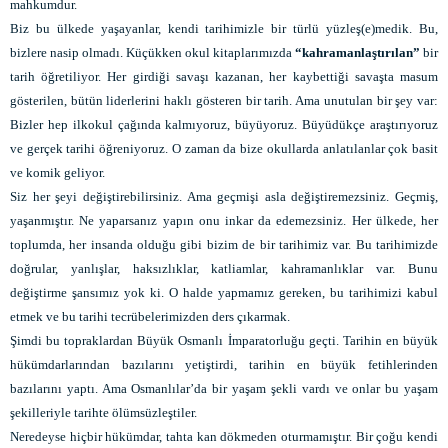
mahkumdur.
Biz bu ülkede yaşayanlar, kendi tarihimizle bir türlü yüzleş(e)medik. Bu,
bizlere nasip olmadı. Küçükken okul kitaplarımızda
“kahramanlaştırılan”
bir
tarih öğretiliyor. Her girdiği savaşı kazanan, her kaybettiği savaşta masum
gösterilen, bütün liderlerini haklı gösteren bir tarih. Ama unutulan bir şey var:
Bizler hep ilkokul çağında kalmıyoruz, büyüyoruz. Büyüdükçe araştırıyoruz
ve gerçek tarihi öğreniyoruz. O zaman da bize okullarda anlatılanlar çok basit
ve komik geliyor.
Siz her şeyi değiştirebilirsiniz. Ama geçmişi asla değiştiremezsiniz. Geçmiş,
yaşanmıştır. Ne yaparsanız yapın onu inkar da edemezsiniz. Her ülkede, her
toplumda, her insanda olduğu gibi bizim de bir tarihimiz var. Bu tarihimizde
doğrular, yanlışlar, haksızlıklar, katliamlar, kahramanlıklar var. Bunu
değiştirme şansımız yok ki. O halde yapmamız gereken, bu tarihimizi kabul
etmek ve bu tarihi tecrübelerimizden ders çıkarmak.
Şimdi bu topraklardan Büyük Osmanlı İmparatorluğu geçti. Tarihin en büyük
hükümdarlarından bazılarını yetiştirdi, tarihin en büyük fetihlerinden
bazılarını yaptı. Ama Osmanlılar’da bir yaşam şekli vardı ve onlar bu yaşam
şekilleriyle tarihte ölümsüzleştiler.
Neredeyse hiçbir hükümdar, tahta kan dökmeden oturmamıştır. Bir çoğu kendi