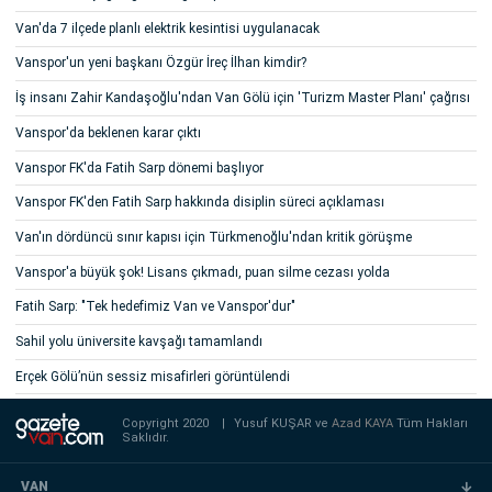
Van'da 7 ilçede planlı elektrik kesintisi uygulanacak
Vanspor'un yeni başkanı Özgür İreç İlhan kimdir?
İş insanı Zahir Kandaşoğlu'ndan Van Gölü için 'Turizm Master Planı' çağrısı
Vanspor'da beklenen karar çıktı
Vanspor FK'da Fatih Sarp dönemi başlıyor
Vanspor FK'den Fatih Sarp hakkında disiplin süreci açıklaması
Van'ın dördüncü sınır kapısı için Türkmenoğlu'ndan kritik görüşme
Vanspor'a büyük şok! Lisans çıkmadı, puan silme cezası yolda
Fatih Sarp: "Tek hedefimiz Van ve Vanspor'dur"
Sahil yolu üniversite kavşağı tamamlandı
Erçek Gölü’nün sessiz misafirleri görüntülendi
Copyright 2020
|
Yusuf KUŞAR ve
Azad KAYA
Tüm Hakları
Saklıdır.
VAN