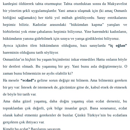
kardeşini öldürerek tahta oturmuştur. Tahta oturduktan sonra da Makyavelist
bir yönetim şekli uygulamışlardır. Yani amaca ulaşmak için (ki amaç Osmanlı
birliğini sağlamaktı) her türlü yol mübah görülüyordu. Saray entrikalarını
hepimiz biliriz. Kadınlar arasındaki “hükümdarı kapma” yarışları ve
birbirlerini yok etme çabalarını hepimiz biliyoruz. Yine haremdeki kadınların,
hükümdarın yanına gidebilmek için sıraya ve yarışa girdiklerini biliyoruz.
Ayrıca içkiden ölen hükümdarın olduğunu, bazı saraylarda
“iç oğlan”
hareminin olduğunu tarih söylüyor.
Osmanlılar’ın hiçbiri bu yaşam biçimlerini inkar etmediler. Hatta onların böyle
bir dertleri olmadı. Bu yaşanmış bir şey. Yani bunu asla değiştiremeyiz. O
zaman bunu bilmemizin ne ayıbı olabilir ki?
Ha mesele
“ecdad”
a gelirse sorun değişir mi bilmem. Ama bilmemiz gereken
bir şey var: İstesek de istemesek de, gücümüze gitse de, kabul etsek de etmesek
de böyle bir tarih var.
Ama daha güzel yaşamış, daha doğru yaşamış olan ecdat derseniz, bu
topraklardan çok değerli, çok bilge insanlar geçti. Bana sorarsanız, ecdat
olarak kabul etmemiz gerekenler de bunlar. Çünkü Türkiye’nin bu ecdatlara
gerçekten çok ihtiyacı var.
Kimdir bu ecdat? Bazılarını sayayım…