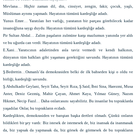
Mevlana… Hiçbir zaman dil, din, cinsiyet, zengin, fakir, çocuk, yaşlı,
Müslüman ayrımı yapmadı. Hayatının tümünü kardeşliğe adadı.
Yunus Emre… Yaratılan her varlığı, yaratanın bir parçası görebilecek kadar
insanoğluna saygı duydu. Hayatının tümünü kardeşliğe adadı.
Pir Sultan Abdal… Zalim paşaların zulmüne karşı mazlumun yanında yer aldı
ve bu uğurda can verdi. Hayatının tümünü kardeşliğe adadı.
E.Xani…Yaratıcının adaletinden asla taviz vermedi ve kendi halkının,
dünyanın tüm halkları gibi yaşaması gerektiğini savundu. Hayatının tümünü
kardeşliğe adadı.
Ş.Bedrettin…Osmanlı’da demokrasiden belki de ilk bahseden kişi o oldu ve
birliği, kardeşliği savundu.
Ş.Abdulkadir Geylani, Seyit Taha, Seyit Rıza, Ş.Said, İbni Sina, Harezmi, Musa
Anter, Deniz Gezmiş, Mahir Çayan, Ahmet Kaya, Yılmaz Güney, Nazım
Hikmet, Necip Fazıl… Daha onlarcasını sayabiliriz. Bu insanlar bu topraklarda
yaşadılar. Onlar, bu toprakların ecdadı.
Kardeşlikten, demokrasiden ve barıştan başka dertleri olmadı. Çünkü onların
bildikleri bir şey vardı: Biz istesek de istemesek de, biz inansak da inanmasak
da, biz yapsak da yapmasak da, biz görsek de görmesek de bu toprakların