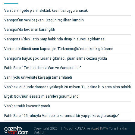
Van'da 7 ilçede planlı elektrik kesintisi uygulanacak
Vanspor'un yeni başkanı Özgür İreç İlhan kimdir?
Vanspor'da beklenen karar çıktı
Vanspor FK'den Fatih Sarp hakkında disiplin süreci açıklaması
Van'ın dördüncü sınır kapısı için Türkmenoğlu'ndan kritik görüşme
Vanspor'a büyük şok! Lisans çıkmadı, puan silme cezası yolda
Fatih Sarp: "Tek hedefimiz Van ve Vanspor'dur"
Sahil yolu üniversite kavşağı tamamlandı
Van’daki düğünde damada yaklaşık 20 milyon TL, geline kilolarca altın takıldı
Erçek Gölü’nün sessiz misafirleri görüntülendi
Van’da trafik kazası:2 yaralı
Fatih Sarp: "95 ruhuyla Vanspor'u kurumsal bir yapıya kavuşturacağız"
Copyright 2020
|
Yusuf KUŞAR ve
Azad KAYA
Tüm Hakları
Saklıdır.