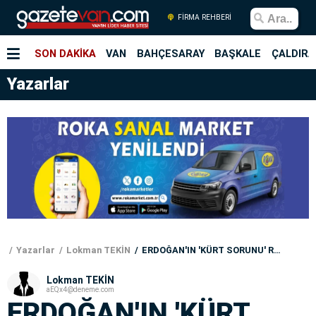
FİRMA REHBERİ
SON DAKİKA
VAN
BAHÇESARAY
BAŞKALE
ÇALDIRA
Yazarlar
Yazarlar
Lokman TEKİN
ERDOĞAN'IN 'KÜRT SORUNU' RAPORU
Lokman TEKİN
aEQx4@deneme.com
ERDOĞAN'IN 'KÜRT