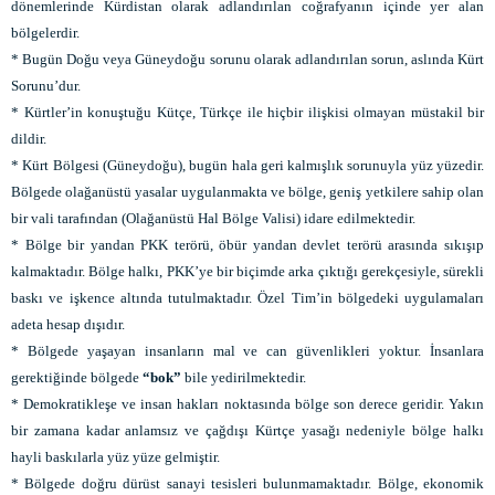
dönemlerinde Kürdistan olarak adlandırılan coğrafyanın içinde yer alan
bölgelerdir.
* Bugün Doğu veya Güneydoğu sorunu olarak adlandırılan sorun, aslında Kürt
Sorunu’dur.
* Kürtler’in konuştuğu Kütçe, Türkçe ile hiçbir ilişkisi olmayan müstakil bir
dildir.
* Kürt Bölgesi (Güneydoğu), bugün hala geri kalmışlık sorunuyla yüz yüzedir.
Bölgede olağanüstü yasalar uygulanmakta ve bölge, geniş yetkilere sahip olan
bir vali tarafından (Olağanüstü Hal Bölge Valisi) idare edilmektedir.
* Bölge bir yandan PKK terörü, öbür yandan devlet terörü arasında sıkışıp
kalmaktadır. Bölge halkı, PKK’ye bir biçimde arka çıktığı gerekçesiyle, sürekli
baskı ve işkence altında tutulmaktadır. Özel Tim’in bölgedeki uygulamaları
adeta hesap dışıdır.
* Bölgede yaşayan insanların mal ve can güvenlikleri yoktur. İnsanlara
gerektiğinde bölgede
“bok”
bile yedirilmektedir.
* Demokratikleşe ve insan hakları noktasında bölge son derece geridir. Yakın
bir zamana kadar anlamsız ve çağdışı Kürtçe yasağı nedeniyle bölge halkı
hayli baskılarla yüz yüze gelmiştir.
* Bölgede doğru dürüst sanayi tesisleri bulunmamaktadır. Bölge, ekonomik