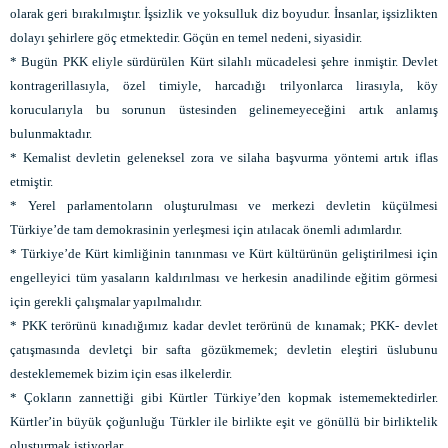
olarak geri bırakılmıştır. İşsizlik ve yoksulluk diz boyudur. İnsanlar, işsizlikten
dolayı şehirlere göç etmektedir. Göçün en temel nedeni, siyasidir.
* Bugün PKK eliyle sürdürülen Kürt silahlı mücadelesi şehre inmiştir. Devlet
kontragerillasıyla, özel timiyle, harcadığı trilyonlarca lirasıyla, köy
korucularıyla bu sorunun üstesinden gelinemeyeceğini artık anlamış
bulunmaktadır.
* Kemalist devletin geleneksel zora ve silaha başvurma yöntemi artık iflas
etmiştir.
* Yerel parlamentoların oluşturulması ve merkezi devletin küçülmesi
Türkiye’de tam demokrasinin yerleşmesi için atılacak önemli adımlardır.
* Türkiye’de Kürt kimliğinin tanınması ve Kürt kültürünün geliştirilmesi için
engelleyici tüm yasaların kaldırılması ve herkesin anadilinde eğitim görmesi
için gerekli çalışmalar yapılmalıdır.
* PKK terörünü kınadığımız kadar devlet terörünü de kınamak; PKK- devlet
çatışmasında devletçi bir safta gözükmemek; devletin eleştiri üslubunu
desteklememek bizim için esas ilkelerdir.
* Çokların zannettiği gibi Kürtler Türkiye’den kopmak istememektedirler.
Kürtler’in büyük çoğunluğu Türkler ile birlikte eşit ve gönüllü bir birliktelik
oluşturmak istiyorlar.