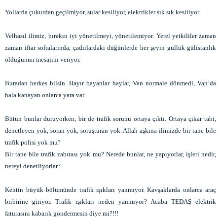
Yollarda çukurdan geçilmiyor, sular kesiliyor, elektrikler sık sık kesiliyor.
Velhasıl ilimiz, bırakın iyi yönetilmeyi, yönetilemiyor. Yerel yetkililer zaman
zaman iftar sofralarında, çadırlardaki düğünlerde her şeyin güllük gülistanlık
olduğunun mesajını veriyor.
Buradan herkes bilsin. Hayır bayanlar baylar, Van normale dönmedi, Van’da
hala kanayan onlarca yara var.
Bütün bunlar duruyorken, bir de trafik sorunu ortaya çıktı. Ortaya çıkar tabi,
denetleyen yok, soran yok, soruşturan yok. Allah aşkına ilimizde bir tane bile
trafik polisi yok mu?
Bir tane bile trafik zabıtası yok mu? Nerede bunlar, ne yapıyorlar, işleri nedir,
nereyi denetliyorlar?
Kentin büyük bölümünde trafik ışıkları yanmıyor. Kavşaklarda onlarca araç
birbirine giriyor. Trafik ışıkları neden yanmıyor? Acaba TEDAŞ elektrik
faturasını kabarık göndermesin diye mi?!!!