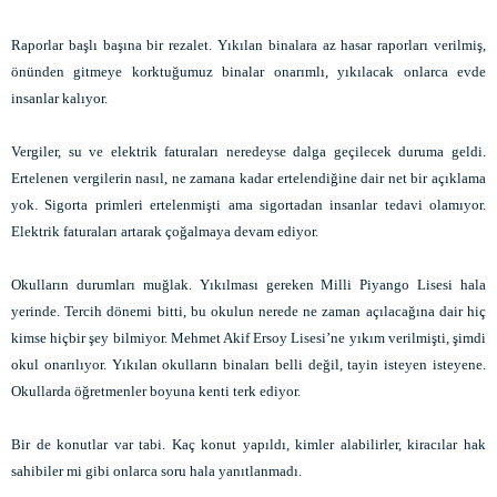
Raporlar başlı başına bir rezalet. Yıkılan binalara az hasar raporları verilmiş,
önünden gitmeye korktuğumuz binalar onarımlı, yıkılacak onlarca evde
insanlar kalıyor.
Vergiler, su ve elektrik faturaları neredeyse dalga geçilecek duruma geldi.
Ertelenen vergilerin nasıl, ne zamana kadar ertelendiğine dair net bir açıklama
yok. Sigorta primleri ertelenmişti ama sigortadan insanlar tedavi olamıyor.
Elektrik faturaları artarak çoğalmaya devam ediyor.
Okulların durumları muğlak. Yıkılması gereken Milli Piyango Lisesi hala
yerinde. Tercih dönemi bitti, bu okulun nerede ne zaman açılacağına dair hiç
kimse hiçbir şey bilmiyor. Mehmet Akif Ersoy Lisesi’ne yıkım verilmişti, şimdi
okul onarılıyor. Yıkılan okulların binaları belli değil, tayin isteyen isteyene.
Okullarda öğretmenler boyuna kenti terk ediyor.
Bir de konutlar var tabi. Kaç konut yapıldı, kimler alabilirler, kiracılar hak
sahibiler mi gibi onlarca soru hala yanıtlanmadı.