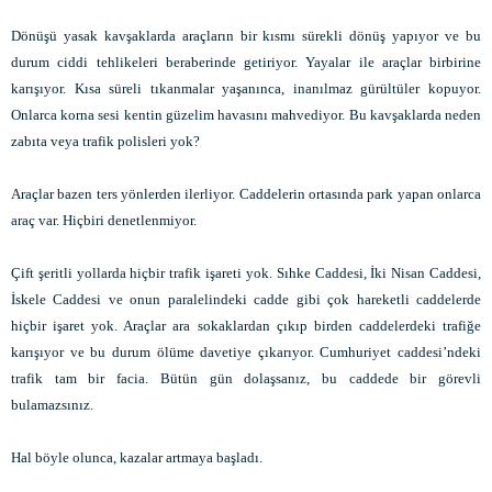
Dönüşü yasak kavşaklarda araçların bir kısmı sürekli dönüş yapıyor ve bu
durum ciddi tehlikeleri beraberinde getiriyor. Yayalar ile araçlar birbirine
karışıyor. Kısa süreli tıkanmalar yaşanınca, inanılmaz gürültüler kopuyor.
Onlarca korna sesi kentin güzelim havasını mahvediyor. Bu kavşaklarda neden
zabıta veya trafik polisleri yok?
Araçlar bazen ters yönlerden ilerliyor. Caddelerin ortasında park yapan onlarca
araç var. Hiçbiri denetlenmiyor.
Çift şeritli yollarda hiçbir trafik işareti yok. Sıhke Caddesi, İki Nisan Caddesi,
İskele Caddesi ve onun paralelindeki cadde gibi çok hareketli caddelerde
hiçbir işaret yok. Araçlar ara sokaklardan çıkıp birden caddelerdeki trafiğe
karışıyor ve bu durum ölüme davetiye çıkarıyor. Cumhuriyet caddesi’ndeki
trafik tam bir facia. Bütün gün dolaşsanız, bu caddede bir görevli
bulamazsınız.
Hal böyle olunca, kazalar artmaya başladı.