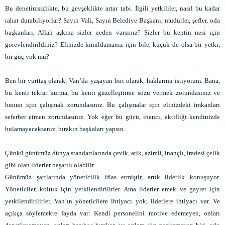
Bu denetimsizlikte, bu gevşeklikte artar tabi. İlgili yetkililer, nasıl bu kadar
rahat durabiliyorlar? Sayın Vali, Sayın Belediye Başkanı, müdürler, şefler, oda
başkanları, Allah aşkına sizler neden varsınız? Sizler bu kentin nesi için
görevlendirildiniz? Elinizde kımıldamanız için bile, küçük de olsa bir yetki,
bir güç yok mu?
Ben bir yurttaş olarak, Van’da yaşayan biri olarak, haklarımı istiyorum. Bana,
bu kenti tekrar kurma, bu kenti güzelleştirme sözü vermek zorundasınız ve
bunun için çalışmak zorundasınız. Bu çalışmalar için elinizdeki imkanları
seferber etmen zorundasınız. Yok eğer bu gücü, inancı, aktifliği kendinizde
bulamayacaksanız, bırakın başkaları yapsın.
Çünkü günümüz dünya standartlarında çevik, atik, azimli, inançlı, iradesi çelik
gibi olan liderler başarılı olabilir.
Günümüz şartlarında yöneticilik iflas etmiştir, artık liderlik konuşuyor.
Yöneticiler, koltuk için yetkilendirilirler. Ama liderler emek ve gayret için
yetkilendirilirler. Van’ın yöneticilere ihtiyacı yok, liderlere ihtiyacı var. Ve
açıkça söylemekte fayda var: Kendi personelini motive edemeyen, onları