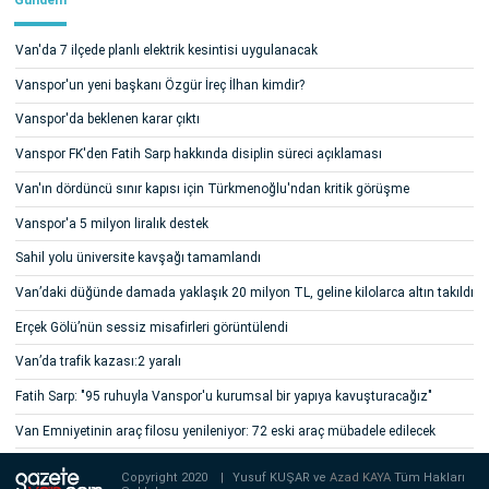
Van'da 7 ilçede planlı elektrik kesintisi uygulanacak
Vanspor'un yeni başkanı Özgür İreç İlhan kimdir?
Vanspor'da beklenen karar çıktı
Vanspor FK'den Fatih Sarp hakkında disiplin süreci açıklaması
Van'ın dördüncü sınır kapısı için Türkmenoğlu'ndan kritik görüşme
Vanspor'a 5 milyon liralık destek
Sahil yolu üniversite kavşağı tamamlandı
Van’daki düğünde damada yaklaşık 20 milyon TL, geline kilolarca altın takıldı
Erçek Gölü’nün sessiz misafirleri görüntülendi
Van’da trafik kazası:2 yaralı
Fatih Sarp: "95 ruhuyla Vanspor'u kurumsal bir yapıya kavuşturacağız"
Van Emniyetinin araç filosu yenileniyor: 72 eski araç mübadele edilecek
Copyright 2020
|
Yusuf KUŞAR ve
Azad KAYA
Tüm Hakları