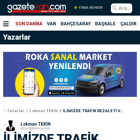
FİRMA REHBERİ
SON DAKİKA
VAN
BAHÇESARAY
BAŞKALE
ÇALDIRA
Yazarlar
Yazarlar
Lokman TEKİN
İLİMİZDE TRAFİK REZALETİ VE YAPIL(MAY)AN ÇALIŞMALAR!
Lokman TEKİN
aEQx4@deneme.com
İLİMİZDE TRAFİK