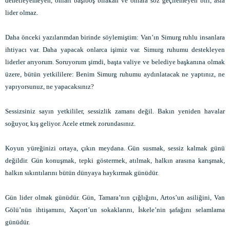
denetleyemeyen, onları başıboş bırakan ve onlara söz geçiremeyen biri, asla
lider olmaz.
Daha önceki yazılarımdan birinde söylemiştim: Van’ın Simurg ruhlu insanlara
ihtiyacı var. Daha yapacak onlarca işimiz var. Simurg ruhumu destekleyen
liderler arıyorum. Soruyorum şimdi, başta valiye ve belediye başkanına olmak
üzere, bütün yetkililere: Benim Simurg ruhumu aydınlatacak ne yaptınız, ne
yapıyorsunuz, ne yapacaksınız?
Sessizsiniz sayın yetkililer, sessizlik zamanı değil. Bakın yeniden havalar
soğuyor, kış geliyor. Acele etmek zorundasınız.
Koyun yüreğinizi ortaya, çıkın meydana. Gün susmak, sessiz kalmak günü
değildir. Gün konuşmak, tepki göstermek, atılmak, halkın arasına karışmak,
halkın sıkıntılarını bütün dünyaya haykırmak günüdür.
Gün lider olmak günüdür. Gün, Tamara’nın çığlığını, Artos’un asiliğini, Van
Gölü’nün ihtişamını, Xaçort’un sokaklarını, İskele’nin şafağını selamlama
günüdür.