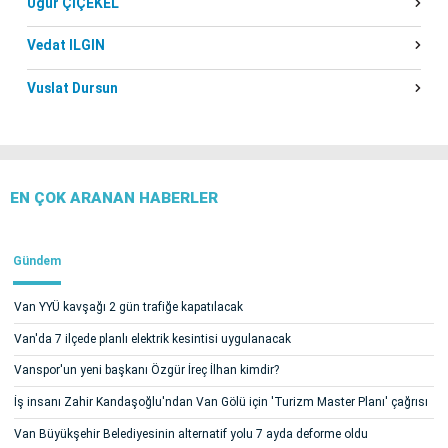
Uğur ÇİÇEKEL
Vedat ILGIN
Vuslat Dursun
EN ÇOK ARANAN HABERLER
Gündem
Van YYÜ kavşağı 2 gün trafiğe kapatılacak
Van'da 7 ilçede planlı elektrik kesintisi uygulanacak
Vanspor'un yeni başkanı Özgür İreç İlhan kimdir?
İş insanı Zahir Kandaşoğlu'ndan Van Gölü için 'Turizm Master Planı' çağrısı
Van Büyükşehir Belediyesinin alternatif yolu 7 ayda deforme oldu