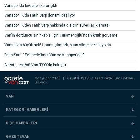
Vanspor'da beklenen karar çıktı
Vanspor FK'da Fatih Sarp dönemi başlıyor
Vanspor FK'den Fatih Sarp hakkında disiplin süreci açıklaması
Van'ın dördüncü sınır kapısı için Türkmenoğlu'ndan kritik görüşme
Vanspor'a büyük şok! Lisans çıkmadı, puan silme cezası yolda
Fatih Sarp: "Tek hedefimiz Van ve Vanspor'dur"
Sigorta sektörü Van TSO'da buluştu
Copyright 2020
|
Yusuf KUŞAR ve
Azad KAYA
Tüm Hakları
Saklıdır.
VAN
KATEGORİ HABERLERİ
İLÇE HABERLERİ
GAZETEVAN