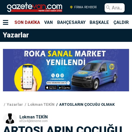
FİRMA REHBERİ
SON DAKİKA
VAN
BAHÇESARAY
BAŞKALE
ÇALDIRA
Yazarlar
Yazarlar
Lokman TEKİN
ARTOSLARIN ÇOCUĞU OLMAK
Lokman TEKİN
aEQx4@deneme.com
ARTOSLARIN ÇOCUĞU