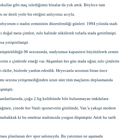
ullar gibi maç izlediğimiz binalar da yok artık. Böylece tam
ne denli yerle bir ettiğini anlıyoruz acıyla.
ırlıyorum o stadın zemininin düzenlendiği günleri. 1994 yılında stadı
 doğal mera çimleri, rulo halinde sökülerek tırlarla stada getirilmişti.
a yetiştirilmişti.
önüştürüldüğü 96 sezonunda, stadyumun kapasitesi büyütülerek zemin
verin o çimlerde emeği var. Akşamları her gün stada uğrar, rulo çimlerin
 ekibe, bizlerde yardım ederdik. Heyecanla sezonun biran önce
arımı sezona yetişemediğinden uzun süre tüm maçlarını deplasmanda
üşmüştü.
standartlarında, çoğu 2.lig kulübünde bile bulunmayan imkânlara
 rağmen, yinede her Vanlı sporseverin gönlünde, Van’a yakışır modern
muhakkak ki bu emektar stadımızda yorgun düşmüştür. Artık bu tarih
ılması planlanan dev spor salonuydu. Bu yatırımın ne aşamada