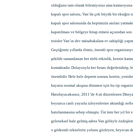
olduğunu tam olarak bilemiyoruz ama kamuoyuna s
kapalı spor salonu, Van’da çok büyük bir eksiğin t
kapalı spor salonunda da hepimizin anıları yatmakt
kapatılması ve bölgeye hitap etmesi açısından son d
tesisler Van’ın dev müsabakalara ev sahipliği yapma
Geçtiğimiz yıllarda ilimiz, önemli spor organizasyo
şekilde tamamlanan her türlü etkinlik, kentin kam
kırmaktadır. Dolayısıyla her fırsatı değerlendirip,
önemlidir. Hele hele deprem sonrası kentin, yenide
hayatın normal akışına dönmesi için bu tip organiza
Hatırlayacaksınız; 2011’de 4.sü düzenlenen Dünya
boyunca canlı yayınla izleyenlerine aktardığı nefis 
hatırlanmasına sebep olmuştu. Üst üste her yıl bir
geleneksel hale gelmiş adeta Van gölüyle özdeşle
o görkemli teknelerin yolunu gözleyen, heyecan dol