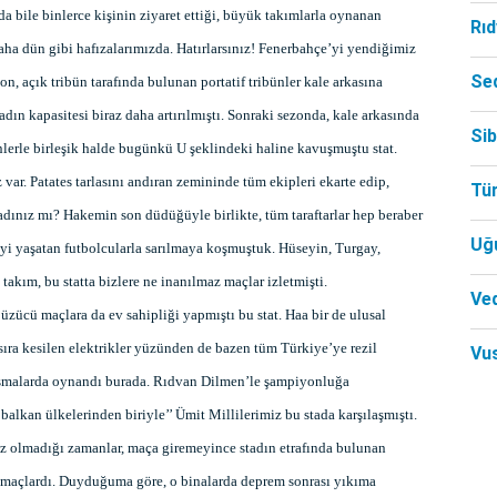
da bile binlerce kişinin ziyaret ettiği, büyük takımlarla oynanan
Rı
 daha dün gibi hafızalarımızda. Hatırlarsınız! Fenerbahçe’yi yendiğimiz
Se
, açık tribün tarafında bulunan portatif tribünler kale arkasına
adın kapasitesi biraz daha artırılmıştı. Sonraki sezonda, kale arkasında
Si
ünlerle birleşik halde bugünkü U şeklindeki haline kavuşmuştu stat.
 var. Patates tarlasını andıran zemininde tüm ekipleri ekarte edip,
Tü
adınız mı? Hakemin son düdüğüyle birlikte, tüm taraftarlar hep beraber
Uğ
zeyi yaşatan futbolcularla sarılmaya koşmuştuk. Hüseyin, Turgay,
takım, bu statta bizlere ne inanılmaz maçlar izletmişti.
Ved
 üzücü maçlara da ev sahipliği yapmıştı bu stat. Haa bir de ulusal
sıra kesilen elektrikler yüzünden de bazen tüm Türkiye’ye rezil
Vu
aşmalarda oynandı burada. Rıdvan Dilmen’le şampiyonluğa
alkan ülkelerinden biriyle’’ Ümit Millilerimiz bu stada karşılaşmıştı.
amız olmadığı zamanlar, maça giremeyince stadın etrafında bulunan
z maçlardı. Duyduğuma göre, o binalarda deprem sonrası yıkıma