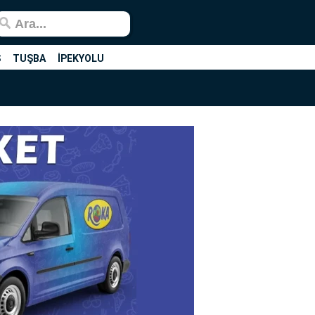
Ş
TUŞBA
İPEKYOLU