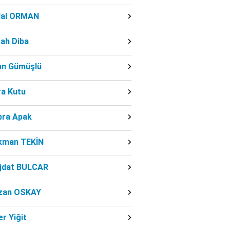
dal ORMAN
ah Diba
fan Gümüşlü
ra Kutu
bra Apak
kman TEKİN
jdat BULCAR
zan OSKAY
r Yiğit