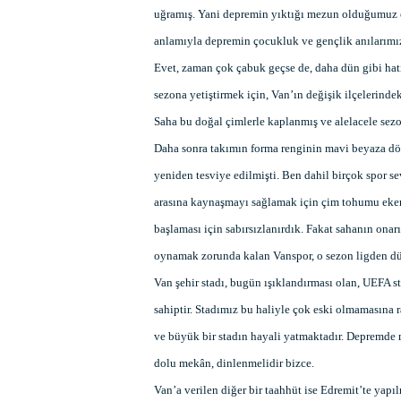
uğramış. Yani depremin yıktığı mezun olduğumuz ok
anlamıyla depremin çocukluk ve gençlik anılarımızı 
Evet, zaman çok çabuk geçse de, daha dün gibi hat
sezona yetiştirmek için, Van’ın değişik ilçelerindeki
Saha bu doğal çimlerle kaplanmış ve alelacele sezon
Daha sonra takımın forma renginin mavi beyaza d
yeniden tesviye edilmişti. Ben dahil birçok spor se
arasına kaynaşmayı sağlamak için çim tohumu eken
başlaması için sabırsızlanırdık. Fakat sahanın on
oynamak zorunda kalan Vanspor, o sezon ligden d
Van şehir stadı, bugün ışıklandırması olan, UEFA 
sahiptir. Stadımız bu haliyle çok eski olmamasına
ve büyük bir stadın hayali yatmaktadır. Depremde 
dolu mekân, dinlenmelidir bizce.
Van’a verilen diğer bir taahhüt ise Edremit’te yap