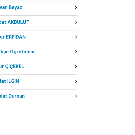
dvan Beyaz
dat AKBULUT
ber ERFİDAN
rkçe Öğretmeni
ur ÇİÇEKEL
at ILGIN
slat Dursun