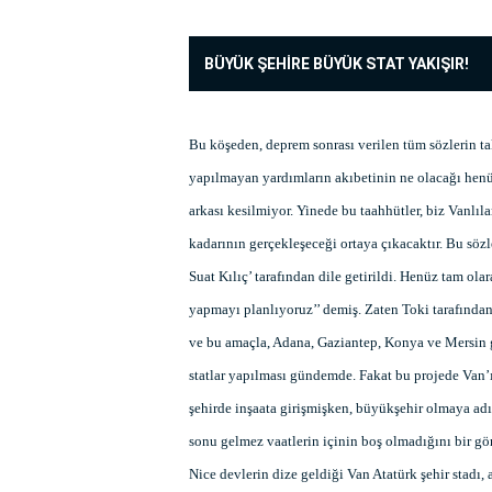
BÜYÜK ŞEHİRE BÜYÜK STAT YAKIŞIR!
Bu köşeden, deprem sonrası verilen tüm sözlerin ta
yapılmayan yardımların akıbetinin ne olacağı henüz
arkası kesilmiyor. Yinede bu taahhütler, biz Vanlıla
kadarının gerçekleşeceği ortaya çıkacaktır. Bu sö
Suat Kılıç’ tarafından dile getirildi. Henüz tam ol
yapmayı planlıyoruz’’ demiş. Zaten Toki tarafından 
ve bu amaçla, Adana, Gaziantep, Konya ve Mersin gi
statlar yapılması gündemde. Fakat bu projede Van’ı
şehirde inşaata girişmişken, büyükşehir olmaya ad
sonu gelmez vaatlerin içinin boş olmadığını bir g
Nice devlerin dize geldiği Van Atatürk şehir stadı, 