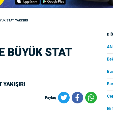
YÜK STAT YAKIŞIR!
Dİ
AN
E BÜYÜK STAT
Be
Bü
 YAKIŞIR!
Bu
Ce
Paylaş
Eli