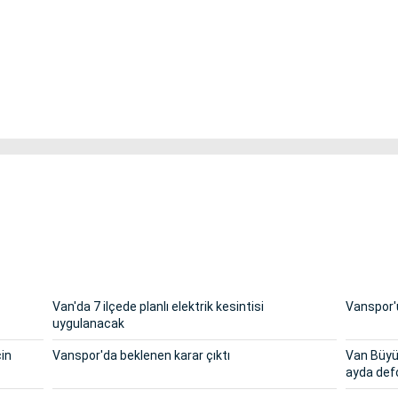
Van'da 7 ilçede planlı elektrik kesintisi
Vanspor'u
uygulanacak
çin
Vanspor'da beklenen karar çıktı
Van Büyük
ayda def