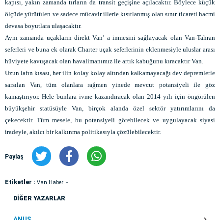
kapısı, yakın zamanda tırların da transit geçişine açılacaktır. Böylece küçük
ölçüde yürütülen ve sadece mücavir illerle kısıtlanmış olan sınır ticareti hacmi
devasa boyutlara ulaşacaktır.
Aynı zamanda uçakların direkt Van’ a inmesini sağlayacak olan Van-Tahran
seferleri ve buna ek olarak Charter uçak seferlerinin eklenmesiyle uluslar arası
hüviyete kavuşacak olan havalimanımız ile artık kabuğunu kıracaktır Van.
Uzun lafın kısası, her ilin kolay kolay altından kalkamayacağı dev depremlerle
sarsılan Van, tüm olanlara rağmen yinede mevcut potansiyeli ile göz
kamaştırıyor. Hele bunlara ivme kazandıracak olan 2014 yılı için öngörülen
büyükşehir statüsüyle Van, birçok alanda özel sektör yatırımlarını da
çekecektir. Tüm mesele, bu potansiyeli görebilecek ve uygulayacak siyasi
iradeyle, akılcı bir kalkınma politikasıyla çözülebilecektir.
Paylaş
Etiketler :
Van Haber
DİĞER YAZARLAR
ANUŞ