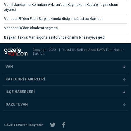
Van İl Jandarma Komutanı Avkıran’dan Kaymakam Keser’e hayırlı olsun
ziyareti
Vanspor FK'den Fatih Sarp hakkında disiplin süreci açıklaması
Vanspor FK'dan akademi seçmesi
Başkan Takva: Van sigorta sektöründe önemli bir seviyeye geldi
Copyright 2020
|
Yusuf KUŞAR ve
Azad KAYA
Tüm Hakları
Saklıdır.
VAN
KATEGORİ HABERLERİ
İLÇE HABERLERİ
GAZETEVAN
GAZETEVAN'nı Keşfedin