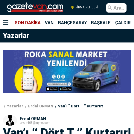
FİRMA REHBERİ
SON DAKİKA
VAN
BAHÇESARAY
BAŞKALE
ÇALDIRA
Yazarlar
Yazarlar
Erdal ORMAN
Van’ı ‘‘ Dört T ’’ Kurtarır!
Erdal ORMAN
ervan403@mynet.com
Van’ı ‘‘ Dört T ’’ Kurtarır!