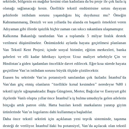
sektörde, bölgenin en mağdur kesimi olan kadınlara da bu proje ile çok fazla iş
olanağı sağlanacağı kesin. Özellikle tekstil endüstrisine sırtını dayayan
şehirlerde istihdam sorunu yaşandığını hiç duydunuz mu? Örneğin
Kahramanmaraş, Denizli ve son yıllarda bu alanda en başarılı örnekleri veren
Adıyaman gibi illerde işsizlik hiçbir zaman can sıkıcı rakamlara ulaşmamıştır.
Kalkınma Bakanlığı tarafından Van a toplamda 5 milyar liralık destek
verilmesi düşünülmekte. Önümüzdeki aylarda hayata geçirilmesi planlanan
Van Tekstil Kent Projesi; içinde sosyal birimler, eğitim merkezleri, banka
şubeleri ve elli kadar fabrikayı içeriyor. Ucuz maliyet sebebiyle Çin ve
Hindistan’a giden işadamları öncelikle davet edilecek. Eğer kısa sürede hayata
geçirilirse Van’ın istihdam sorunu büyük ölçüde çözülecektir.
Esasen bu sektörde Van’ın potansiyeli sanılandan çok fazladır. İstanbul’da
Van’dan göç etmiş olanların ‘‘özellikle kırsal kesimden’’ neredeyse %80 i
tekstil işiyle uğraşmaktadır. Başta Güngören, Merter, Bağcılar ve Esenyurt gibi
ilçelerde Vanlı olupta yıllar önce İstanbul’a iş bulma umuduyla gelen ailelerin
birçoğu artık patron oldu. Hatta bazıları kendi markalarını yaratıp giyim
ürünlerinde Van’ın logolarını dahi kullanmaya başladılar.
Daha önce tekstil sektörü için açıklanan yeni teşvik sisteminde, taşınma
desteği de veriliyor. İstanbul’daki bu potansiyel, Van’da açılacak olan tekstil