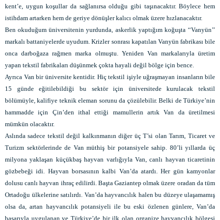
kent’e, uygun koşullar da sağlanırsa olduğu gibi taşınacaktır. Böylece hem
istihdam artarken hem de geriye dönüşler kalıcı olmak üzere hızlanacaktır.
Ben okuduğum üniversitenin yurdunda, askerlik yaptığım koğuşta ‘‘Vanyün’’
markalı battaniyelerde uyudum. Krizler sonrası kapatılan Vanyün fabrikası bile
onca darboğaza rağmen marka olmuştu. Yeniden Van markalarıyla üretim
yapan tekstil fabrikaları düşünmek çokta hayali değil bölge için bence.
Ayrıca Van bir üniversite kentidir. Hiç tekstil işiyle uğraşmayan insanların bile
15 günde eğitilebildiği bu sektör için üniversitede kurulacak tekstil
bölümüyle, kalifiye teknik eleman sorunu da çözülebilir. Belki de Türkiye’nin
hammadde için Çin’den ithal ettiği mamullerin artık Van da üretilmesi
mümkün olacaktır.
Aslında sadece tekstil değil kalkınmanın diğer üç T’si olan Tarım, Ticaret ve
Turizm sektörlerinde de Van müthiş bir potansiyele sahip. 80’li yıllarda üç
milyona yaklaşan küçükbaş hayvan varlığıyla Van, canlı hayvan ticaretinin
gözbebeği idi. Hayvan borsasının kalbi Van’da atardı. Her gün kamyonlar
dolusu canlı hayvan ihraç edilirdi. Başta Gaziantep olmak üzere oradan da tüm
Ortadoğu ülkelerine satılırdı. Van’da hayvancılık halen bu düzeye ulaşamamış
olsa da, artan hayvancılık potansiyeli ile bu eski özlenen günlere, Van’da
başarıyla uygulanan ve Türkiye’de bir ilk olan organize hayvancılık bölgesi