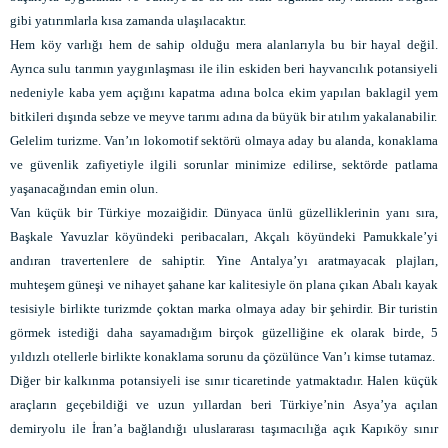
gibi yatırımlarla kısa zamanda ulaşılacaktır.
Hem köy varlığı hem de sahip olduğu mera alanlarıyla bu bir hayal değil.
Ayrıca sulu tarımın yaygınlaşması ile ilin eskiden beri hayvancılık potansiyeli
nedeniyle kaba yem açığını kapatma adına bolca ekim yapılan baklagil yem
bitkileri dışında sebze ve meyve tarımı adına da büyük bir atılım yakalanabilir.
Gelelim turizme. Van’ın lokomotif sektörü olmaya aday bu alanda, konaklama
ve güvenlik zafiyetiyle ilgili sorunlar minimize edilirse, sektörde patlama
yaşanacağından emin olun.
Van küçük bir Türkiye mozaiğidir. Dünyaca ünlü güzelliklerinin yanı sıra,
Başkale Yavuzlar köyündeki peribacaları, Akçalı köyündeki Pamukkale’yi
andıran travertenlere de sahiptir. Yine Antalya’yı aratmayacak plajları,
muhteşem güneşi ve nihayet şahane kar kalitesiyle ön plana çıkan Abalı kayak
tesisiyle birlikte turizmde çoktan marka olmaya aday bir şehirdir. Bir turistin
görmek istediği daha sayamadığım birçok güzelliğine ek olarak birde, 5
yıldızlı otellerle birlikte konaklama sorunu da çözülünce Van’ı kimse tutamaz.
Diğer bir kalkınma potansiyeli ise sınır ticaretinde yatmaktadır. Halen küçük
araçların geçebildiği ve uzun yıllardan beri Türkiye’nin Asya’ya açılan
demiryolu ile İran’a bağlandığı uluslararası taşımacılığa açık Kapıköy sınır