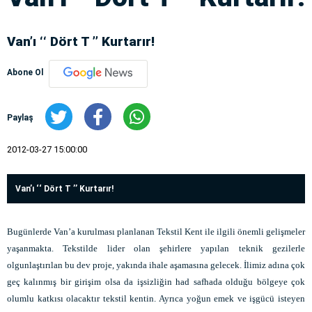
Van’ı ‘‘ Dört T ’’ Kurtarır!
Abone Ol
Paylaş
2012-03-27 15:00:00
Van’ı ‘‘ Dört T ’’ Kurtarır!
Bugünlerde Van’a kurulması planlanan Tekstil Kent ile ilgili önemli gelişmeler
yaşanmakta. Tekstilde lider olan şehirlere yapılan teknik gezilerle
olgunlaştırılan bu dev proje, yakında ihale aşamasına gelecek. İlimiz adına çok
geç kalınmış bir girişim olsa da işsizliğin had safhada olduğu bölgeye çok
olumlu katkısı olacaktır tekstil kentin. Ayrıca yoğun emek ve işgücü isteyen