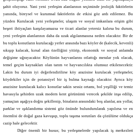
şahit oluyoruz.
Yani yeni yerleşim alanlarının seçiminde jeolojik faktörlerin
yanında, bireysel ve kurumsal faktörlerin de etkisi göz ardı edilemez. Bu
yüzden Kurulacak yeni yerleşmeler, ulaşım ve sosyal imkanlara erişim gibi
beşeri ihtiyaçları karşılayamazsa ve ticari alanlar yetersiz kalırsa bu durum,
yeni yerleşim alanlarının daha da uzak algılanmasına neden olacaktır. Bir de
bu toplu konutların kurulacağı yerler arasında bazı köyler de (kalecik, kevenli)
sıkışıp kalacak, kırsal alan özelliğini yitirip, ekonomik ve sosyal anlamda
değişime uğrayacaktır. Köylünün hayvanlarını otlattığı meralar yok olacak,
temel geçim kaynakları olan tarım ve hayvancılıkta olumsuz etkilenecektir.
Lakin bu durum iyi değerlendirilirse köy arazisine kurulacak yerleşmeler,
köydekiler için de potansiyel bir iş bulma kaynağı olacaktır. Ayrıca köy
arazisine kurulacak kalıcı konutlar
sakin sessiz ortamı, bol yeşilliği ve temiz
havasıyla şehirden uzak modern kent görünümü verecek şekilde inşa edilip,
yamaçtan aşağıya doğru şekillenip, binaların arasındaki boş alanlar, ara
yollar,
parklar ve ışıklandırma sistemi göz önünde bulundurularak yapılırsa ve en
önemlisi de doğal gaza kavuşup, toplu taşıma sorunları da çözülürse oldukça
cazip hale gelecektir.
Diğer önemli bir husus; bu yerleşmelerde yapılacak iş merkezleri