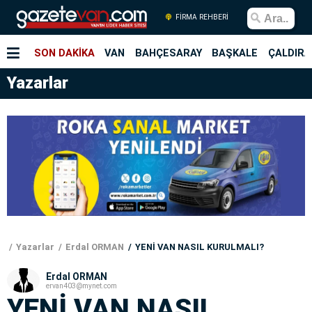
FİRMA REHBERİ
SON DAKİKA
VAN
BAHÇESARAY
BAŞKALE
ÇALDIRA
Yazarlar
Yazarlar
Erdal ORMAN
YENİ VAN NASIL KURULMALI?
Erdal ORMAN
ervan403@mynet.com
YENİ VAN NASIL