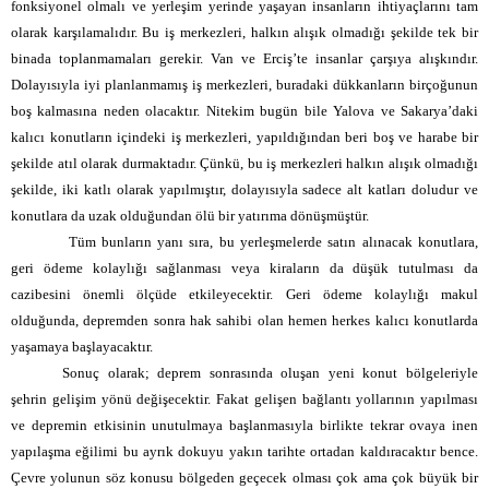
fonksiyonel olmalı ve yerleşim yerinde yaşayan insanların ihtiyaçlarını tam
olarak
karşılamalıdır. Bu iş merkezleri, halkın alışık olmadığı şekilde tek bir
binada
toplanmamaları gerekir. Van ve Erciş’te insanlar çarşıya alışkındır.
Dolayısıyla iyi planlanmamış iş merkezleri, buradaki dükkanların birçoğunun
boş kalmasına neden olacaktır. Nitekim bugün bile Yalova ve Sakarya’daki
kalıcı konutların içindeki iş merkezleri, yapıldığından beri boş ve harabe bir
şekilde atıl olarak durmaktadır. Çünkü, bu iş merkezleri halkın alışık olmadığı
şekilde, iki katlı olarak yapılmıştır, dolayısıyla sadece alt katları doludur ve
konutlara da uzak olduğundan ölü bir yatırıma dönüşmüştür.
Tüm bunların yanı sıra, bu yerleşmelerde satın alınacak konutlara,
geri ödeme kolaylığı sağlanması veya kiraların da düşük tutulması da
cazibesini önemli ölçüde etkileyecektir. Geri ödeme kolaylığı makul
olduğunda, depremden sonra hak sahibi olan hemen herkes kalıcı konutlarda
yaşamaya başlayacaktır.
Sonuç olarak; deprem sonrasında oluşan yeni konut bölgeleriyle
şehrin gelişim yönü değişecektir. Fakat gelişen bağlantı yollarının yapılması
ve depremin etkisinin unutulmaya başlanmasıyla birlikte tekrar ovaya inen
yapılaşma eğilimi bu ayrık dokuyu yakın tarihte ortadan kaldıracaktır bence.
Çevre yolunun söz konusu bölgeden geçecek olması çok ama çok büyük bir