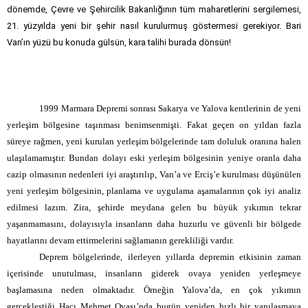
dönemde, Çevre ve Şehircilik Bakanlığının tüm maharetlerini sergilemesi,
21. yüzyılda yeni bir şehir nasıl kurulurmuş göstermesi gerekiyor. Bari
Van’ın yüzü bu konuda gülsün, kara talihi burada dönsün!
1999 Marmara Depremi sonrası Sakarya ve Yalova kentlerinin de yeni
yerleşim bölgesine taşınması benimsenmişti. Fakat geçen on yıldan fazla
süreye rağmen, yeni kurulan yerleşim bölgelerinde tam doluluk oranına halen
ulaşılamamıştır. Bundan dolayı eski yerleşim bölgesinin yeniye oranla daha
cazip olmasının nedenleri iyi araştırılıp, Van’a ve Erciş’e kurulması düşünülen
yeni yerleşim bölgesinin, planlama ve uygulama aşamalarının çok iyi analiz
edilmesi lazım.
Zira, şehirde meydana gelen bu büyük yıkımın tekrar
yaşanmamasını, dolayısıyla insanların daha huzurlu ve güvenli bir bölgede
hayatlarını devam ettirmelerini sağlamanın gerekliliği vardır.
Deprem bölgelerinde, ilerleyen yıllarda depremin etkisinin zaman
içerisinde unutulması,
insanların giderek ovaya yeniden yerleşmeye
başlamasına neden olmaktadır. Örneğin Yalova’da, en çok yıkımın
gerçekleştiği Hacı Mehmet Ovası’nda bugün yeniden hızlı bir yapılaşmaya