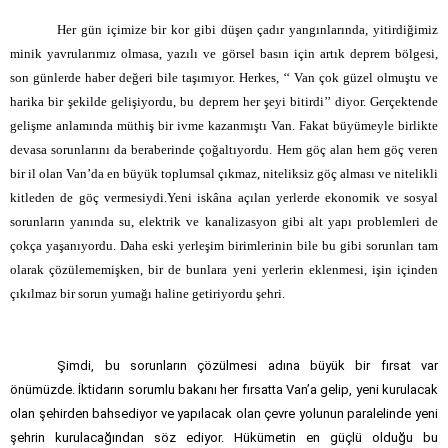
Her gün içimize bir kor gibi düşen çadır yangınlarında, yitirdiğimiz
minik yavrularımız olmasa, yazılı ve görsel basın için artık deprem bölgesi,
son günlerde haber değeri bile taşımıyor. Herkes, ‘‘ Van çok güzel olmuştu ve
harika bir şekilde gelişiyordu, bu deprem her şeyi bitirdi’’ diyor. Gerçektende
gelişme anlamında müthiş bir ivme kazanmıştı Van. Fakat büyümeyle birlikte
devasa sorunlarını da beraberinde çoğaltıyordu. Hem göç alan hem göç veren
bir il olan Van’da en büyük toplumsal çıkmaz, niteliksiz göç alması ve nitelikli
kitleden de göç vermesiydi.Yeni iskâna açılan yerlerde ekonomik ve sosyal
sorunların yanında su, elektrik ve kanalizasyon gibi alt yapı problemleri de
çokça yaşanıyordu. Daha eski yerleşim birimlerinin bile bu gibi sorunları tam
olarak çözülememişken, bir de bunlara yeni yerlerin eklenmesi, işin içinden
çıkılmaz bir sorun yumağı haline getiriyordu şehri.
Şimdi, bu sorunların çözülmesi adına büyük bir fırsat var
önümüzde. İktidarın sorumlu bakanı her fırsatta Van’a gelip, yeni kurulacak
olan şehirden bahsediyor ve yapılacak olan çevre yolunun paralelinde yeni
şehrin kurulacağından söz ediyor. Hükümetin en güçlü olduğu bu