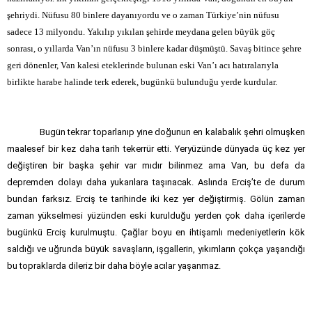
şehriydi. Nüfusu 80 binlere dayanıyordu ve o zaman Türkiye’nin nüfusu
sadece 13 milyondu. Yakılıp yıkılan şehirde meydana gelen büyük göç
sonrası, o yıllarda Van’ın nüfusu 3 binlere kadar düşmüştü. Savaş bitince şehre
geri dönenler, Van kalesi eteklerinde bulunan eski Van’ı acı hatıralarıyla
birlikte harabe halinde terk ederek, bugünkü bulunduğu yerde kurdular.
Bugün tekrar toparlanıp yine doğunun en kalabalık şehri olmuşken
maalesef bir kez daha tarih tekerrür etti. Yeryüzünde dünyada üç kez yer
değiştiren bir başka şehir var mıdır bilinmez ama Van, bu defa da
depremden dolayı daha yukarılara taşınacak. Aslında Erciş’te de durum
bundan farksız. Erciş te tarihinde iki kez yer değiştirmiş. Gölün zaman
zaman yükselmesi yüzünden eski kurulduğu yerden çok daha içerilerde
bugünkü Erciş kurulmuştu. Çağlar boyu en ihtişamlı medeniyetlerin kök
saldığı ve uğrunda büyük savaşların, işgallerin, yıkımların çokça yaşandığı
bu topraklarda dileriz bir daha böyle acılar yaşanmaz.