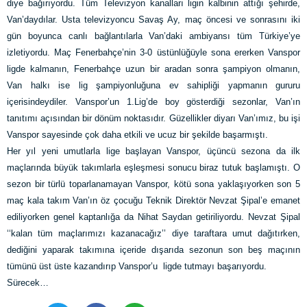
diye bağırıyordu. Tüm Televizyon kanalları ligin kalbinin attığı şehirde,
Van’daydılar. Usta televizyoncu Savaş Ay, maç öncesi ve sonrasını iki
gün boyunca canlı bağlantılarla Van’daki ambiyansı tüm Türkiye’ye
izletiyordu. Maç Fenerbahçe’nin 3-0 üstünlüğüyle sona ererken Vanspor
ligde kalmanın, Fenerbahçe uzun bir aradan sonra şampiyon olmanın,
Van halkı ise lig şampiyonluğuna ev sahipliği yapmanın gururu
içerisindeydiler. Vanspor’un 1.Lig’de boy gösterdiği sezonlar, Van’ın
tanıtımı açısından bir dönüm noktasıdır. Güzellikler diyarı Van’ımız, bu işi
Vanspor sayesinde çok daha etkili ve ucuz bir şekilde başarmıştı.
Her yıl yeni umutlarla lige başlayan Vanspor, üçüncü sezona da ilk
maçlarında büyük takımlarla eşleşmesi sonucu biraz tutuk başlamıştı. O
sezon bir türlü toparlanamayan Vanspor, kötü sona yaklaşıyorken son 5
maç kala takım Van’ın öz çocuğu Teknik Direktör Nevzat Şipal’e emanet
ediliyorken genel kaptanlığa da Nihat Saydan getiriliyordu. Nevzat Şipal
‘‘kalan tüm maçlarımızı kazanacağız’’ diye taraftara umut dağıtırken,
dediğini yaparak takımına içeride dışarıda sezonun son beş maçının
tümünü üst üste kazandırıp Vanspor’u ligde tutmayı başarıyordu.
Sürecek…