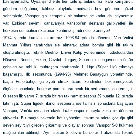
kavrayamadık. Oysa şimdilerde her türlü iç bulandırıcı, kafa karıştırıcı,
gündem değiştirici, talihsiz olaylarla medyada boy gösteren güzel
şehrimizde, Vanspor gibi sempatik bir balansa ne kadar da ihtiyacımız
var. Eskiden sevimli canavarıyla Vanspor’un destansı galibiyetleri ile
herkesin sempatisini kazanan kentimiz şimdi nelerle anılıyor!
1974 yılında kurulan takımımız 1993-94 yılında dönemin Van Valisi
Mahmut Yılbaş tarafından ele alınarak adeta bomba gibi bir takım
oluşturulmuştu. Teknik Direktör Enver Katip yönetiminde, futbolculardan
Hüseyin, Necdet, Erkan, Cevdet, Turgay, Sinan gibi cengaverlerin üstün
çabaları ve tabi ki muhteşem taraftarıyla 1. Lige (Süper Lig) çıkmayı
başarmıştı. İlk sezonunda (1994-95) Mehmet Başaygün yönetiminde,
başta Fenerbahçe galibiyeti olmak üzere kendinden beklenmeyecek
ölçüde sonuçlarla, herkese parmak ısırtacak bir performans göstermişti.
O sezon ilk yarıyı 7. sırada bitiren takımımız sezonu 39 puanla 12. sırada
bitirmişti. Süper ligdeki ikinci sezonuna ise talihsiz sonuçlarla başlayan
Vanspor, Van’da oynanan olaylı Trabzonspor maçıyla zorlu bir döneme
giriyordu. Bu maçta hakemin kötü yönetimi, takımını adeta çocuğu gibi
seven seyirciyi çileden çıkarmış ve olaylar sonrası Vanspor 5-0 hükmen
mağlup ilan edilmişti. Aynı sezon 2. devre bu sefer Trabzon’da Teknik