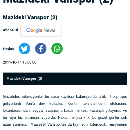
Mazideki Vanspor (2)
Abone Ol
Paylaş
2011-10-14 15:00:00
Mazideki Vanspor (2)
Gazeteler, televizyonlar bu sese kayıtsız kalamıyordu artık. Tıpış tıpış
geliyorlardı Van’a dev kulüpler. Kentin taksicisinden, otelcisine,
lokantacısından, seyyar satıcısına kadar herkes, kazançlı çıkıyordu ve
bu rüya hiç bitmesin istiyordu. Fakat, ne yazık ki bu güzel günler çok
uzun sürmedi. Maalesef Vanspor’un da kıymetini bilemedik, misyonunu