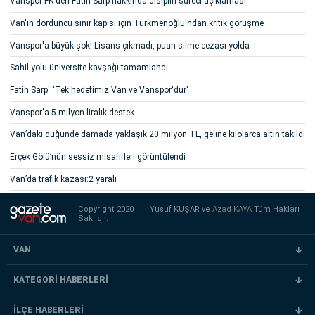
Vanspor FK'den Fatih Sarp hakkında disiplin süreci açıklaması
Van'ın dördüncü sınır kapısı için Türkmenoğlu'ndan kritik görüşme
Vanspor'a büyük şok! Lisans çıkmadı, puan silme cezası yolda
Sahil yolu üniversite kavşağı tamamlandı
Fatih Sarp: "Tek hedefimiz Van ve Vanspor'dur"
Vanspor'a 5 milyon liralık destek
Van’daki düğünde damada yaklaşık 20 milyon TL, geline kilolarca altın takıldı
Erçek Gölü’nün sessiz misafirleri görüntülendi
Van’da trafik kazası:2 yaralı
Copyright 2020
|
Yusuf KUŞAR ve
Azad KAYA
Tüm Hakları
Saklıdır.
VAN
KATEGORİ HABERLERİ
İLÇE HABERLERİ