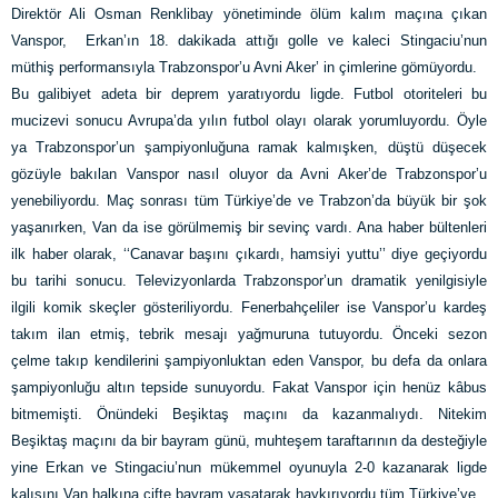
Direktör Ali Osman Renklibay yönetiminde ölüm kalım maçına çıkan
Vanspor, Erkan’ın 18. dakikada attığı golle ve kaleci Stingaciu’nun
müthiş performansıyla Trabzonspor’u Avni Aker’ in çimlerine gömüyordu.
Bu galibiyet adeta bir deprem yaratıyordu ligde. Futbol otoriteleri bu
mucizevi sonucu Avrupa’da yılın futbol olayı olarak yorumluyordu. Öyle
ya Trabzonspor’un şampiyonluğuna ramak kalmışken, düştü düşecek
gözüyle bakılan Vanspor nasıl oluyor da Avni Aker’de Trabzonspor’u
yenebiliyordu. Maç sonrası tüm Türkiye’de ve Trabzon’da büyük bir şok
yaşanırken, Van da ise görülmemiş bir sevinç vardı. Ana haber bültenleri
ilk haber olarak, ‘‘Canavar başını çıkardı, hamsiyi yuttu’’ diye geçiyordu
bu tarihi sonucu. Televizyonlarda Trabzonspor’un dramatik yenilgisiyle
ilgili komik skeçler gösteriliyordu. Fenerbahçeliler ise Vanspor’u kardeş
takım ilan etmiş, tebrik mesajı yağmuruna tutuyordu. Önceki sezon
çelme takıp kendilerini şampiyonluktan eden Vanspor, bu defa da onlara
şampiyonluğu altın tepside sunuyordu. Fakat Vanspor için henüz kâbus
bitmemişti. Önündeki Beşiktaş maçını da kazanmalıydı. Nitekim
Beşiktaş maçını da bir bayram günü, muhteşem taraftarının da desteğiyle
yine Erkan ve Stingaciu’nun mükemmel oyunuyla 2-0 kazanarak ligde
kalışını Van halkına çifte bayram yaşatarak haykırıyordu tüm Türkiye’ye.