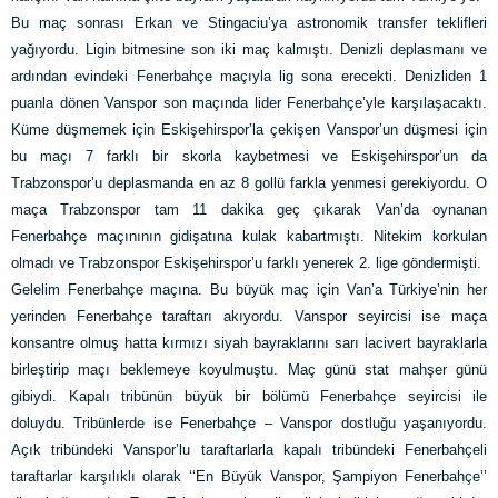
Bu maç sonrası Erkan ve Stingaciu’ya astronomik transfer teklifleri
yağıyordu. Ligin bitmesine son iki maç kalmıştı. Denizli deplasmanı ve
ardından evindeki Fenerbahçe maçıyla lig sona erecekti. Denizliden 1
puanla dönen Vanspor son maçında lider Fenerbahçe’yle karşılaşacaktı.
Küme düşmemek için Eskişehirspor’la çekişen Vanspor’un düşmesi için
bu maçı 7 farklı bir skorla kaybetmesi ve Eskişehirspor’un da
Trabzonspor’u deplasmanda en az 8 gollü farkla yenmesi gerekiyordu. O
maça Trabzonspor tam 11 dakika geç çıkarak Van’da oynanan
Fenerbahçe maçınının gidişatına kulak kabartmıştı. Nitekim korkulan
olmadı ve Trabzonspor Eskişehirspor’u farklı yenerek 2. lige göndermişti.
Gelelim Fenerbahçe maçına. Bu büyük maç için Van’a Türkiye’nin her
yerinden Fenerbahçe taraftarı akıyordu. Vanspor seyircisi ise maça
konsantre olmuş hatta kırmızı siyah bayraklarını sarı lacivert bayraklarla
birleştirip maçı beklemeye koyulmuştu. Maç günü stat mahşer günü
gibiydi. Kapalı tribünün büyük bir bölümü Fenerbahçe seyircisi ile
doluydu. Tribünlerde ise Fenerbahçe – Vanspor dostluğu yaşanıyordu.
Açık tribündeki Vanspor’lu taraftarlarla kapalı tribündeki Fenerbahçeli
taraftarlar karşılıklı olarak ‘‘En Büyük Vanspor, Şampiyon Fenerbahçe’’