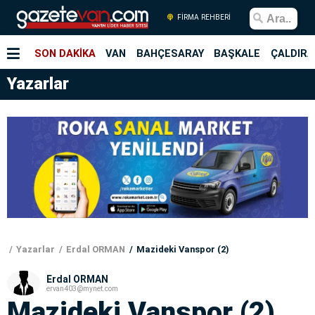
FİRMA REHBERİ
SON DAKİKA
VAN
BAHÇESARAY
BAŞKALE
ÇALDIRA
Yazarlar
Yazarlar
Erdal ORMAN
Mazideki Vanspor (2)
Erdal ORMAN
ervan403@mynet.com
Mazideki Vanspor (2)