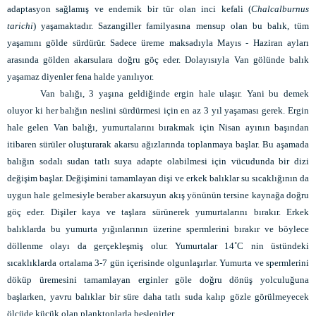
adaptasyon sağlamış ve endemik bir tür olan inci kefali (
Chalcalburnus
tarichi
) yaşamaktadır. Sazangiller familyasına mensup olan bu balık, tüm
yaşamını gölde sürdürür. Sadece üreme maksadıyla Mayıs - Haziran ayları
arasında gölden akarsulara doğru göç eder. Dolayısıyla Van gölünde balık
yaşamaz diyenler fena halde yanılıyor.
Van balığı, 3 yaşına geldiğinde ergin hale ulaşır. Yani bu demek
oluyor ki her balığın neslini sürdürmesi için en az 3 yıl yaşaması gerek. Ergin
hale gelen Van balığı, yumurtalarını bırakmak için Nisan ayının başından
itibaren sürüler oluşturarak akarsu ağızlarında toplanmaya başlar. Bu aşamada
balığın sodalı sudan tatlı suya adapte olabilmesi için vücudunda bir dizi
değişim başlar. Değişimini tamamlayan dişi ve erkek balıklar su sıcaklığının da
uygun hale gelmesiyle beraber akarsuyun akış yönünün tersine kaynağa doğru
göç eder. Dişiler kaya ve taşlara sürünerek yumurtalarını bırakır. Erkek
balıklarda bu yumurta yığınlarının üzerine spermlerini bırakır ve böylece
döllenme olayı da gerçekleşmiş olur. Yumurtalar 14˚C nin üstündeki
sıcaklıklarda ortalama 3-7 gün içerisinde olgunlaşırlar. Yumurta ve spermlerini
döküp üremesini tamamlayan erginler göle doğru dönüş yolculuğuna
başlarken, yavru balıklar bir süre daha tatlı suda kalıp gözle görülmeyecek
ölçüde küçük olan planktonlarla beslenirler.