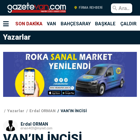
FİRMA REHBERİ
SON DAKİKA
VAN
BAHÇESARAY
BAŞKALE
ÇALDIRA
Yazarlar
Yazarlar
Erdal ORMAN
VAN’IN İNCİSİ
Erdal ORMAN
ervan403@mynet.com
VAN’IN İNCİSİ