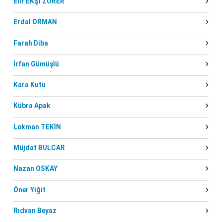
Elif EKŞİ ZORER
Erdal ORMAN
Farah Diba
İrfan Gümüşlü
Kara Kutu
Kübra Apak
Lokman TEKİN
Müjdat BULCAR
Nazan OSKAY
Öner Yiğit
Rıdvan Beyaz