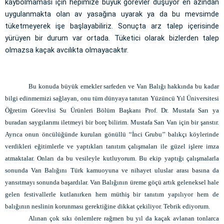
kaybolmaması için hepimize büyük görevler düşüyor en azından
uygulanmakta olan av yasağına uyarak ya da bu mevsimde
tüketmeyerek işe başlayabiliriz. Sonuçta arz talep içerisinde
yürüyen bir durum var ortada. Tüketici olarak bizlerden talep
olmazsa kaçak avcılıkta olmayacaktır.
Bu konuda büyük emekler sarfeden ve Van Balığı hakkında bu kadar
bilgi edinmemizi sağlayan, onu tüm dünyaya tanıtan Yüzüncü Yıl Üniversitesi
Öğretim Görevlisi Su Ürünleri Bölüm Başkanı Prof. Dr. Mustafa Sarı ya
buradan saygılarımı iletmeyi bir borç bilirim. Mustafa Sarı Van için bir şanstır.
Ayrıca onun öncülüğünde kurulan gönüllü ‘‘İnci Grubu’’ balıkçı köylerinde
verdikleri eğitimlerle ve yaptıkları tanıtım çalışmaları ile güzel işlere imza
atmaktalar. Onları da bu vesileyle kutluyorum. Bu ekip yaptığı çalışmalarla
sonunda Van Balığını Türk kamuoyuna ve nihayet uluslar arası basına da
yansıtmayı sonunda başardılar. Van Balığının üreme göçü artık geleneksel hale
gelen festivallerle kutlanırken hem müthiş bir tanıtım yapılıyor hem de
balığının neslinin korunması gerektiğine dikkat çekiliyor. Tebrik ediyorum.
Alınan çok sıkı önlemlere rağmen bu yıl da kaçak avlanan tonlarca