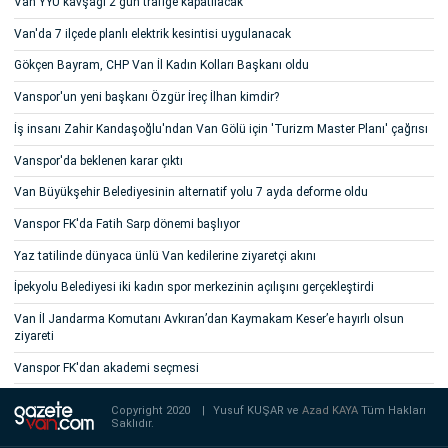
Van YYÜ kavşağı 2 gün trafiğe kapatılacak
Van'da 7 ilçede planlı elektrik kesintisi uygulanacak
Gökçen Bayram, CHP Van İl Kadın Kolları Başkanı oldu
Vanspor'un yeni başkanı Özgür İreç İlhan kimdir?
İş insanı Zahir Kandaşoğlu'ndan Van Gölü için 'Turizm Master Planı' çağrısı
Vanspor'da beklenen karar çıktı
Van Büyükşehir Belediyesinin alternatif yolu 7 ayda deforme oldu
Vanspor FK'da Fatih Sarp dönemi başlıyor
Yaz tatilinde dünyaca ünlü Van kedilerine ziyaretçi akını
İpekyolu Belediyesi iki kadın spor merkezinin açılışını gerçekleştirdi
Van İl Jandarma Komutanı Avkıran’dan Kaymakam Keser’e hayırlı olsun
ziyareti
Vanspor FK'dan akademi seçmesi
Copyright 2020
|
Yusuf KUŞAR ve
Azad KAYA
Tüm Hakları
Saklıdır.