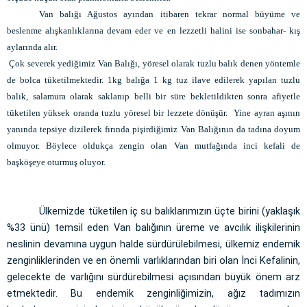
Van balığı Ağustos ayından itibaren tekrar normal büyüme ve
beslenme alışkanlıklarına devam eder ve en lezzetli halini ise sonbahar- kış
aylarında alır.
Çok severek yediğimiz Van Balığı, yöresel olarak tuzlu balık denen yöntemle
de bolca tüketilmektedir. 1kg balığa 1 kg tuz ilave edilerek yapılan tuzlu
balık, salamura olarak saklanıp belli bir süre bekletildikten sonra afiyetle
tüketilen yüksek oranda tuzlu yöresel bir lezzete dönüşür. Yine ayran aşının
yanında tepsiye dizilerek fırında pişirdiğimiz Van Balığının da tadına doyum
olmuyor. Böylece oldukça zengin olan Van mutfağında inci kefali de
başköşeye oturmuş oluyor.
Ülkemizde tüketilen iç su balıklarımızın üçte birini (yaklaşık
%33 ünü) temsil eden Van balığının üreme ve avcılık ilişkilerinin
neslinin devamına uygun halde sürdürülebilmesi, ülkemiz endemik
zenginliklerinden ve en önemli varlıklarından biri olan İnci Kefalinin,
gelecekte de varlığını sürdürebilmesi açısından büyük önem arz
etmektedir. Bu endemik zenginliğimizin, ağız tadımızın