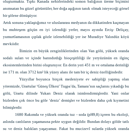
oluşturmakta. Tıpkı Kanada nehirlerindeki somon balığının üreme biçimini
anımsatan bu güzel görüntüler, her doğa aşığının tanık olmak isteyeceği görsel
bir şölene dönüşüyor.
Artık sonuna yaklaştığımız ve uluslararası medyanın da dikkatinden kaçmayan
bu muhteşem göçün en iyi izlendiği yerler, mayıs ayında Erciş- Deliçay,
yumurtlamasının çıplak gözle izlenebildiği yer ise Muradiye Yalındüz köyü
mevkiidir.
İlimizin en büyük zenginliklerinden olan Van gölü, yüksek oranda
sodalı suları ve içinde barındırdığı bioçeşitliliği ile yeryüzünün en ilginç
ekosistemlerinden birini oluşturuyor. En derin yeri 451 m ve ortalama derinliği
ise 171 m. olan 3712 km² lik yüzey alanı ile tam bir iç deniz özelliğindedir.
Yüzyıllar boyunca birçok medeniyete ev sahipliği yapmış olan
yöremizde, Urartular ‘Güneş Ülkesi’ Tuşpa’da, Tamara’nın saçlarını yıkadığı bu
gölü, Urartu dilinde Yukarı Deniz olarak isimlendirmişlerdir. Yani onlar
bizlerden çok önce bu göle ‘deniz’ demişler ve bizlerden daha çok kıymetini
bilmişlerdir.
1680 Rakımda ve yüksek oranda tuz - soda (pH9,8) içeren bu ekoloji,
aslında canlıların yaşamasına pekte uygun değildir. Bundan dolayı gölde tatlı
su ve deniz balıkları yaşayamaz. Fakat bu mucizevî sularda yüksek oranda