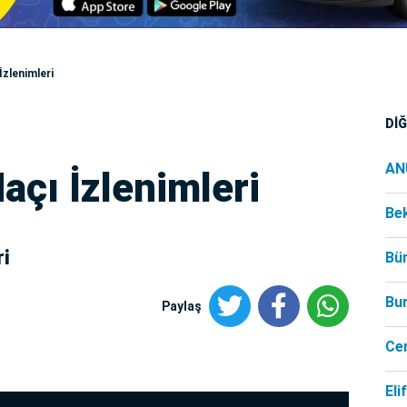
zlenimleri
Dİ
AN
açı İzlenimleri
Be
ri
Bü
Bu
Paylaş
Ce
Eli