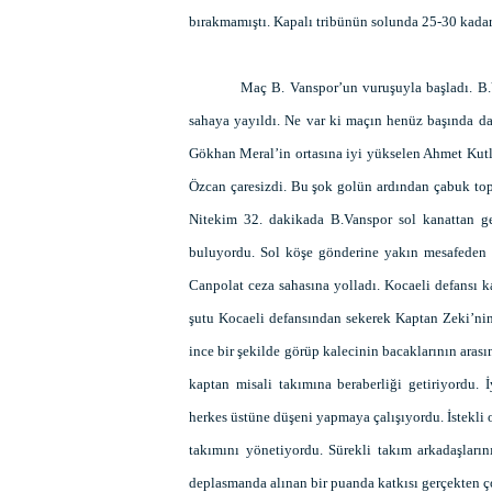
bırakmamıştı. Kapalı tribünün solunda 25-30 kadar 
Maç B. Vanspor’un vuruşuyla başladı. B.V
sahaya yayıldı. Ne var ki maçın henüz başında da
Gökhan Meral’in ortasına iyi yükselen Ahmet Kutlu
Özcan çaresizdi. Bu şok golün ardından çabuk top
Nitekim 32. dakikada B.Vanspor sol kanattan geli
buluyordu. Sol köşe gönderine yakın mesafeden Y
Canpolat ceza sahasına yolladı. Kocaeli defansı ka
şutu Kocaeli defansından sekerek Kaptan Zeki’nin
ince bir şekilde görüp kalecinin bacaklarının aras
kaptan misali takımına beraberliği getiriyordu
herkes üstüne düşeni yapmaya çalışıyordu. İstekli
takımını yönetiyordu. Sürekli takım arkadaşlar
deplasmanda alınan bir puanda katkısı gerçekten ç