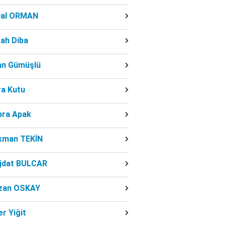
dal ORMAN
ah Diba
fan Gümüşlü
ra Kutu
bra Apak
kman TEKİN
jdat BULCAR
zan OSKAY
r Yiğit