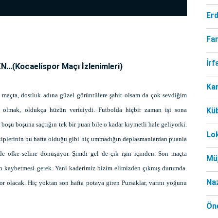
Er
Far
İr
EN…
(Kocaelispor Maçı İzlenimleri)
Ka
maçta, dostluk adına güzel görüntülere şahit olsam da çok sevdiğim
i olmak, oldukça hüzün vericiydi. Futbolda hiçbir zaman işi sona
Kü
boşu boşuna saçtığın tek bir puan bile o kadar kıymetli hale geliyorki.
Lo
akiplerinin bu hafta olduğu gibi hiç ummadığın deplasmanlardan puanla
de öfke seline dönüşüyor. Şimdi gel de çık işin içinden. Son maçta
Mü
an kaybetmesi gerek. Yani kaderimiz bizim elimizden çıkmış durumda.
Na
r olacak. Hiç yoktan son hafta potaya giren Pursaklar, varını yoğunu
Öne