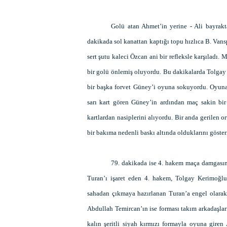
Golü atan Ahmet’in yerine - Ali bayrakta
dakikada sol kanattan kaptığı topu hızlıca B. Vans
sert şutu kaleci Özcan ani bir refleksle karşıladı
bir golü önlemiş oluyordu. Bu dakikalarda Tolgay 
bir başka forvet Güney’i oyuna sokuyordu. Oyuna 
sarı kart gören Güney’in ardından maç sakin bir
kartlardan nasiplerini alıyordu. Bir anda gerilen 
bir bakıma nedenli baskı altında olduklarını göste
79. dakikada ise 4. hakem maça damgasın
Turan’ı işaret eden 4. hakem, Tolgay Kerimoğlu
sahadan çıkmaya hazırlanan Turan’a engel olarak
Abdullah Temircan’ın ise forması takım arkadaşlar
kalın şeritli siyah kırmızı formayla oyuna giren