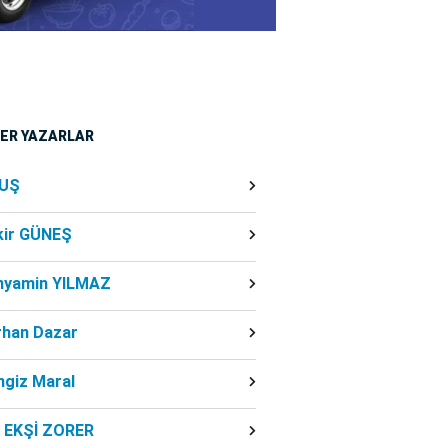
ĞER YAZARLAR
UŞ
kir GÜNEŞ
nyamin YILMAZ
rhan Dazar
ngiz Maral
f EKŞİ ZORER