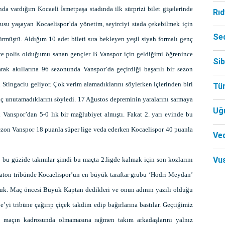
da vardığım Kocaeli İsmetpaşa stadında ilk sürprizi bilet gişelerinde
Rı
usu yaşayan Kocaelispor’da yönetim, seyirciyi stada çekebilmek için
Se
ürmüştü. Aldığım 10 adet bileti sıra bekleyen yeşil siyah formalı genç
nce polis olduğumu sanan gençler B Vanspor için geldiğimi öğrenince
Si
arak akıllarına 96 sezonunda Vanspor’da geçirdiği başarılı bir sezon
Stingaciu geliyor. Çok verim alamadıklarını söylerken içlerinden biri
Tü
ç unutamadıklarını söyledi. 17 Ağustos depreminin yaralarını sarmaya
Uğ
Vanspor’dan 5-0 lık bir mağlubiyet almıştı. Fakat 2. yarı evinde bu
sezon Vanspor 18 puanla süper lige veda ederken Kocaelispor 40 puanla
Ved
Vu
n bu güzide takımlar şimdi bu maçta 2.ligde kalmak için son kozlarını
aton tribünde Kocaelispor’un en büyük taraftar grubu ‘Hodri Meydan’
duk. Maç öncesi Büyük Kaptan dedikleri ve onun adının yazılı olduğu
’yi tribüne çağırıp çiçek takdim edip bağırlarına bastılar. Geçtiğimiz
 maçın kadrosunda olmamasına rağmen takım arkadaşlarını yalnız