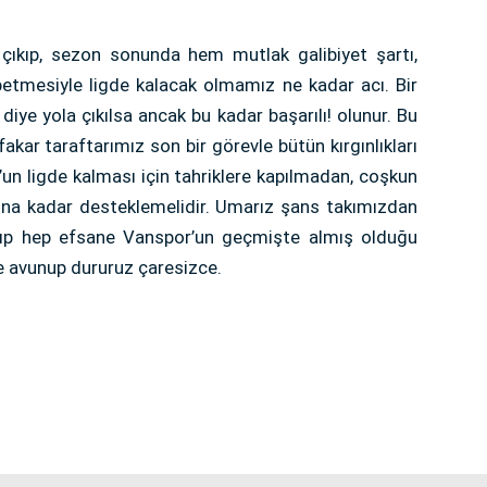
 çıkıp, sezon sonunda hem mutlak galibiyet şartı,
etmesiyle ligde kalacak olmamız ne kadar acı. Bir
iye yola çıkılsa ancak bu kadar başarılı! olunur. Bu
kar taraftarımız son bir görevle bütün kırgınlıkları
un ligde kalması için tahriklere kapılmadan, coşkun
onuna kadar desteklemelidir. Umarız şans takımızdan
alıp hep efsane Vanspor’un geçmişte almış olduğu
yle avunup dururuz çaresizce.