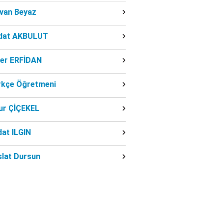
dvan Beyaz
dat AKBULUT
ber ERFİDAN
rkçe Öğretmeni
ur ÇİÇEKEL
at ILGIN
slat Dursun