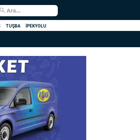
Ş
TUŞBA
İPEKYOLU