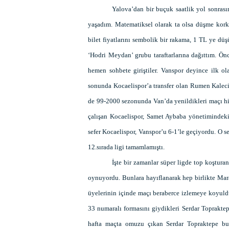
Yalova’dan bir buçuk saatlik yol sonrasın
yaşadım. Matematiksel olarak ta olsa düşme kork
bilet fiyatlarını sembolik bir rakama, 1 TL ye düş
‘Hodri Meydan’ grubu taraftarlarına dağıttım. Ö
hemen sohbete giriştiler. Vanspor deyince ilk ol
sonunda Kocaelispor’a transfer olan Rumen Kaleci 
de 99-2000 sezonunda Van’da yenildikleri maçı hi
çalışan Kocaelispor, Samet Aybaba yönetimindeki 
sefer Kocaelispor, Vanspor’u 6-1’le geçiyordu. O 
12.sırada ligi tamamlamıştı.
İşte bir zamanlar süper ligde top koştura
oynuyordu. Bunlara hayıflanarak hep birlikte Mar
üyelerinin içinde maçı beraberce izlemeye koyul
33 numaralı formasını giydikleri Serdar Topraktepe
hafta maçta omuzu çıkan Serdar Topraktepe bu