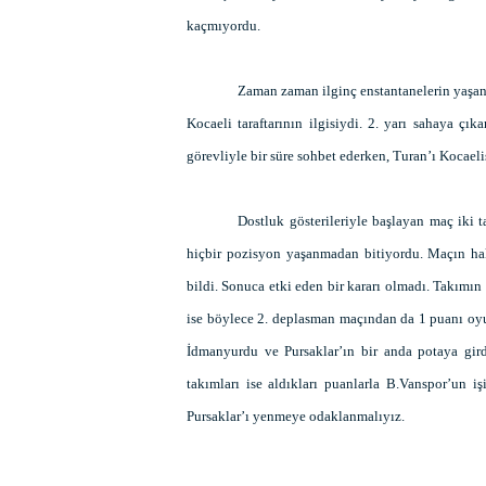
kaçmıyordu.
Zaman zaman ilginç enstantanelerin yaşan
Kocaeli taraftarının ilgisiydi. 2. yarı sahaya çı
görevliyle bir süre sohbet ederken, Turan’ı Kocaeli
Dostluk gösterileriyle başlayan maç iki t
hiçbir pozisyon yaşanmadan bitiyordu. Maçın ha
bildi. Sonuca etki eden bir kararı olmadı. Takım
ise böylece 2. deplasman maçından da 1 puanı oyun
İdmanyurdu ve Pursaklar’ın bir anda potaya gird
takımları ise aldıkları puanlarla B.Vanspor’un i
Pursaklar’ı yenmeye odaklanmalıyız.