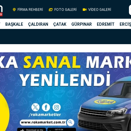
FİRMA REHBERİ
FOTO GALERİ
VİDEO GALERİ
Y
BAŞKALE
ÇALDIRAN
ÇATAK
GÜRPINAR
EDREMİT
ERCİ