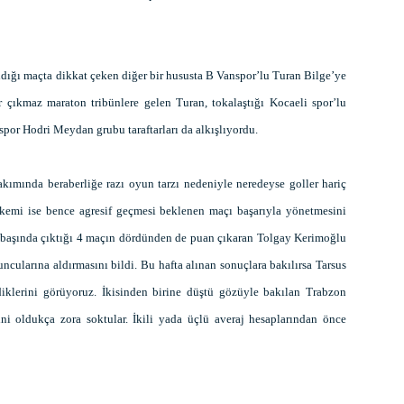
dığı maçta dikkat çeken diğer bir hususta B Vanspor’lu Turan Bilge’ye
kar çıkmaz maraton tribünlere gelen Turan, tokalaştığı Kocaeli spor’lu
spor Hodri Meydan grubu taraftarları da alkışlıyordu.
akımında beraberliğe razı oyun tarzı nedeniyle neredeyse goller hariç
kemi ise bence agresif geçmesi beklenen maçı başarıyla yönetmesini
ın başında çıktığı 4 maçın dördünden de puan çıkaran Tolgay Kerimoğlu
cularına aldırmasını bildi. Bu hafta alınan sonuçlara bakılırsa Tarsus
iklerini görüyoruz. İkisinden birine düştü gözüyle bakılan Trabzon
şini oldukça zora soktular. İkili yada üçlü averaj hesaplarından önce