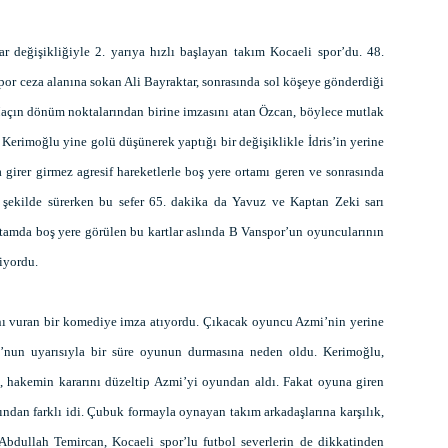
r değişikliğiyle 2. yarıya hızlı başlayan takım Kocaeli spor’du. 48.
por ceza alanına sokan Ali Bayraktar, sonrasında sol köşeye gönderdiği
. Maçın dönüm noktalarından birine imzasını atan Özcan, böylece mutlak
Kerimoğlu yine golü düşünerek yaptığı bir değişiklikle İdris’in yerine
girer girmez agresif hareketlerle boş yere ortamı geren ve sonrasında
 şekilde sürerken bu sefer 65. dakika da Yavuz ve Kaptan Zeki sarı
ortamda boş yere görülen bu kartlar aslında B Vanspor’un oyuncularının
riyordu.
ı vuran bir komediye imza atıyordu. Çıkacak oyuncu Azmi’nin yerine
’nun uyarısıyla bir süre oyunun durmasına neden oldu. Kerimoğlu,
, hakemin kararını düzeltip Azmi’yi oyundan aldı. Fakat oyuna giren
ından farklı idi. Çubuk formayla oynayan takım arkadaşlarına karşılık,
 Abdullah Temircan, Kocaeli spor’lu futbol severlerin de dikkatinden