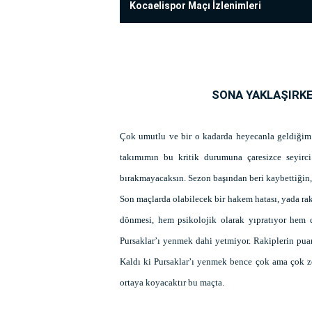
Kocaelispor Maçı İzlenimleri
SONA YAKLAŞIRK
Çok umutlu ve bir o kadarda heyecanla geldiğim 
takımımın bu kritik durumuna çaresizce seyirc
bırakmayacaksın. Sezon başından beri kaybettiğin, 
Son maçlarda olabilecek bir hakem hatası, yada r
dönmesi, hem psikolojik olarak yıpratıyor hem 
Pursaklar’ı yenmek dahi yetmiyor. Rakiplerin pu
Kaldı ki Pursaklar’ı yenmek bence çok ama çok zo
ortaya koyacaktır bu maçta.