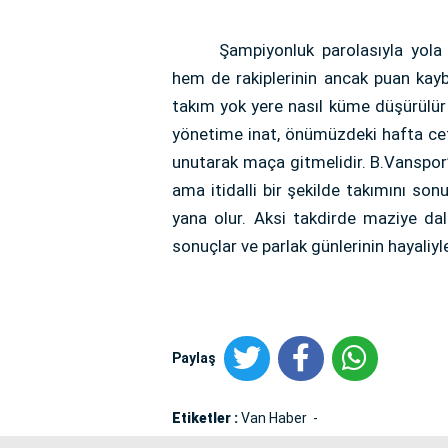
Şampiyonluk parolasıyla yola
hem de rakiplerinin ancak puan kayb
takım yok yere nasıl küme düşürülür d
yönetime inat, önümüzdeki hafta cefa
unutarak maça gitmelidir. B.Vanspor’
ama itidalli bir şekilde takımını s
yana olur. Aksi takdirde maziye d
sonuçlar ve parlak günlerinin hayali
Paylaş
Etiketler :
Van Haber