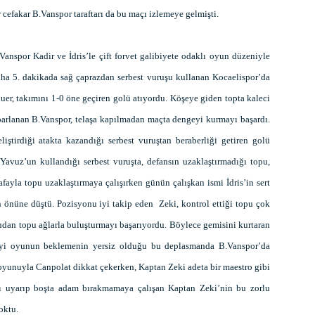
cefakar B.Vanspor taraftarı da bu maçı izlemeye gelmişti.
anspor Kadir ve İdris’le çift forvet galibiyete odaklı oyun düzeniyle
ha 5. dakikada sağ çaprazdan serbest vuruşu kullanan Kocaelispor’da
er, takımını 1-0 öne geçiren golü atıyordu. Köşeye giden topta kaleci
arlanan B.Vanspor, telaşa kapılmadan maçta dengeyi kurmayı başardı.
ştirdiği atakta kazandığı serbest vuruştan beraberliği getiren golü
avuz’un kullandığı serbest vuruşta, defansın uzaklaştırmadığı topu,
fayla topu uzaklaştırmaya çalışırken günün çalışkan ismi İdris’in sert
 önüne düştü. Pozisyonu iyi takip eden Zeki, kontrol ettiği topu çok
ından topu ağlarla buluşturmayı başarıyordu. Böylece gemisini kurtaran
. İyi oyunun beklemenin yersiz olduğu bu deplasmanda B.Vanspor’da
 oyunuyla Canpolat dikkat çekerken, Kaptan Zeki adeta bir maestro gibi
ını uyarıp boşta adam bırakmamaya çalışan Kaptan Zeki’nin bu zorlu
oktu.