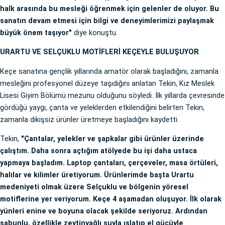
halk arasında bu mesleği öğrenmek için gelenler de oluyor. Bu
sanatın devam etmesi için bilgi ve deneyimlerimizi paylaşmak
büyük önem taşıyor"
diye konuştu.
URARTU VE SELÇUKLU MOTİFLERİ KEÇEYLE BULUŞUYOR
Keçe sanatına gençlik yıllarında amatör olarak başladığını, zamanla
mesleğini profesyonel düzeye taşıdığını anlatan Tekin, Kız Meslek
Lisesi Giyim Bölümü mezunu olduğunu söyledi. İlk yıllarda çevresinde
gördüğü yaygı, çanta ve yeleklerden etkilendiğini belirten Tekin,
zamanla dikişsiz ürünler üretmeye başladığını kaydetti.
Tekin,
"Çantalar, yelekler ve şapkalar gibi ürünler üzerinde
çalıştım. Daha sonra açtığım atölyede bu işi daha ustaca
yapmaya başladım. Laptop çantaları, çerçeveler, masa örtüleri,
halılar ve kilimler üretiyorum. Ürünlerimde başta Urartu
medeniyeti olmak üzere Selçuklu ve bölgenin yöresel
motiflerine yer veriyorum. Keçe 4 aşamadan oluşuyor. İlk olarak
yünleri enine ve boyuna olacak şekilde seriyoruz. Ardından
sabunlu, özellikle zeytinyağlı suyla ıslatıp el gücüyle