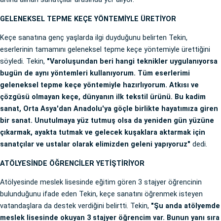
GELENEKSEL TEPME KEÇE YÖNTEMİYLE ÜRETİYOR
Keçe sanatına genç yaşlarda ilgi duyduğunu belirten Tekin,
eserlerinin tamamını geleneksel tepme keçe yöntemiyle ürettiğini
söyledi. Tekin,
"Varoluşundan beri hangi teknikler uygulanıyorsa
bugün de aynı yöntemleri kullanıyorum. Tüm eserlerimi
geleneksel tepme keçe yöntemiyle hazırlıyorum. Atkısı ve
çözgüsü olmayan keçe, dünyanın ilk tekstil ürünü. Bu kadim
sanat, Orta Asya'dan Anadolu'ya göçle birlikte hayatımıza giren
bir sanat. Unutulmaya yüz tutmuş olsa da yeniden gün yüzüne
çıkarmak, ayakta tutmak ve gelecek kuşaklara aktarmak için
sanatçılar ve ustalar olarak elimizden geleni yapıyoruz"
dedi.
ATÖLYESİNDE ÖĞRENCİLER YETİŞTİRİYOR
Atölyesinde meslek lisesinde eğitim gören 3 stajyer öğrencinin
bulunduğunu ifade eden Tekin, keçe sanatını öğrenmek isteyen
vatandaşlara da destek verdiğini belirtti. Tekin,
"Şu anda atölyemde
meslek lisesinde okuyan 3 stajyer öğrencim var. Bunun yanı sıra