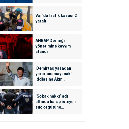
Van’da trafik kazası:2
yaralı
AHBAP Derneği
yönetimine kayyım
atandı
'Demirtaş yasadan
yararlanamayacak'
iddiasına Akın
Gürlek'ten yalanlama
‘Sokak hakkı’ adı
altında haraç isteyen
suç örgütüne
operasyon: 24
tutuklama