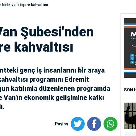
irlik ve istişare kahvaltısı
an Şubesi'nden
are kahvaltısı
teki genç iş insanlarını bir araya
kahvaltısı programını Edremit
oğun katılımla düzenlenen programda
SON 
ve Van'ın ekonomik gelişimine katkı
ı.
Paylaş