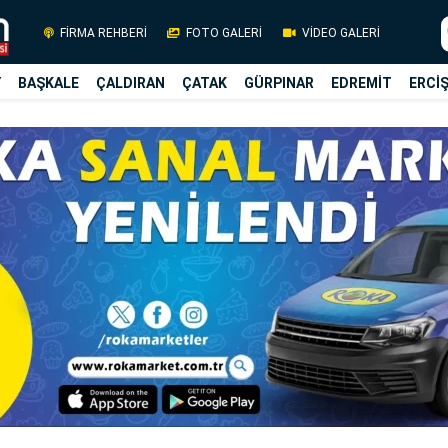
FİRMA REHBERİ
FOTO GALERİ
VİDEO GALERİ
Y
BAŞKALE
ÇALDIRAN
ÇATAK
GÜRPINAR
EDREMİT
ERCİ