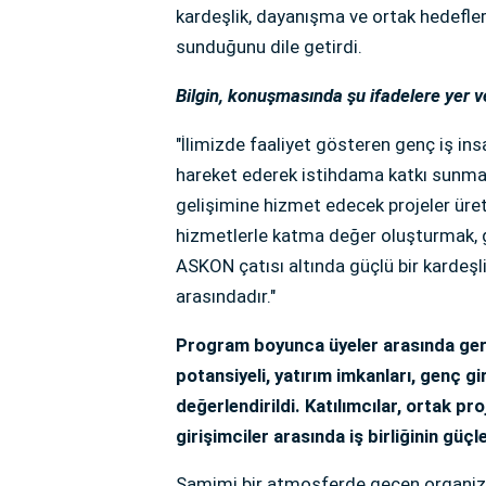
kardeşlik, dayanışma ve ortak hedefler
sunduğunu dile getirdi.
Bilgin, konuşmasında şu ifadelere yer v
"İlimizde faaliyet gösteren genç iş insa
hareket ederek istihdama katkı sunmak
gelişimine hizmet edecek projeler ür
hizmetlerle katma değer oluşturmak, 
ASKON çatısı altında güçlü bir kardeş
arasındadır."
Program boyunca üyeler arasında gerç
potansiyeli, yatırım imkanları, genç gi
değerlendirildi. Katılımcılar, ortak pro
girişimciler arasında iş birliğinin güç
Samimi bir atmosferde geçen organizas