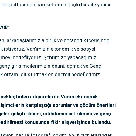
 doğrultusunda hareket eden güçlü bir aile yapısı
erdi:
nı arkadaşlarımızla birlik ve beraberlik içerisinde
 istiyoruz. Van'ımızın ekonomik ve sosyal
etmeyi hedefliyoruz. Şehrimize yapacağımız
genç girişimcilerimizin önünü açmak ve Genç
lik ortamı oluşturmak en önemli hedeflerimiz
ekleştirilen istişarelerde Van'ın ekonomik
rişimcilerin karşılaştığı sorunlar ve çözüm önerileri
jeler geliştirilmesi, istihdamın artırılması ve genç
lendirilmesi konusunda fikir alışverişinde bulundu.
yon, hatıra fotoğrafı çekimi ve üyeler arasındaki