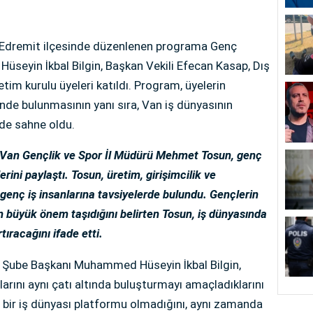
n Edremit ilçesinde düzenlenen programa Genç
yin İkbal Bilgin, Başkan Vekili Efecan Kasap, Dış
etim kurulu üyeleri katıldı. Program, üyelerin
işinde bulunmasının yanı sıra, Van iş dünyasının
de sahne oldu.
 Van Gençlik ve Spor İl Müdürü Mehmet Tosun, genç
erini paylaştı. Tosun, üretim, girişimcilik ve
enç iş insanlarına tavsiyelerde bulundu. Gençlerin
büyük önem taşıdığını belirten Tosun, iş dünyasında
tıracağını ifade etti.
ube Başkanı Muhammed Hüseyin İkbal Bilgin,
arını aynı çatı altında buluşturmayı amaçladıklarını
 bir iş dünyası platformu olmadığını, aynı zamanda