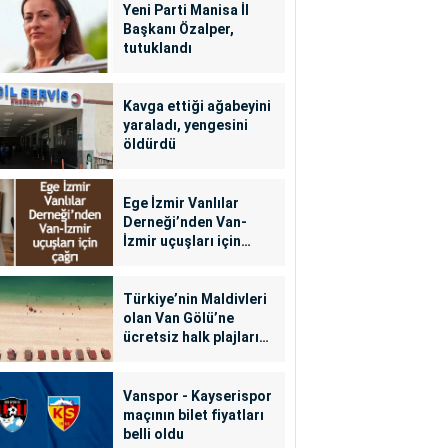
Yeni Parti Manisa İl
Başkanı Özalper,
tutuklandı
Kavga ettiği ağabeyini
yaraladı, yengesini
öldürdü
Ege İzmir Vanlılar
Derneği’nden Van-
İzmir uçuşları için
çağrı
Türkiye’nin Maldivleri
olan Van Gölü’ne
ücretsiz halk plajları
yapılacak
Vanspor - Kayserispor
maçının bilet fiyatları
belli oldu