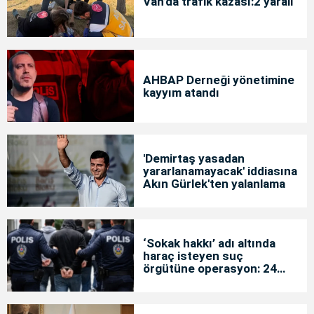
Van’da trafik kazası:2 yaralı
AHBAP Derneği yönetimine
kayyım atandı
'Demirtaş yasadan
yararlanamayacak' iddiasına
Akın Gürlek'ten yalanlama
‘Sokak hakkı’ adı altında
haraç isteyen suç
örgütüne operasyon: 24
tutuklama