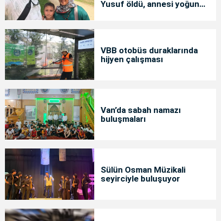
Yusuf öldü, annesi yoğun
bakımda
VBB otobüs duraklarında
hijyen çalışması
Van’da sabah namazı
buluşmaları
Sülün Osman Müzikali
seyirciyle buluşuyor