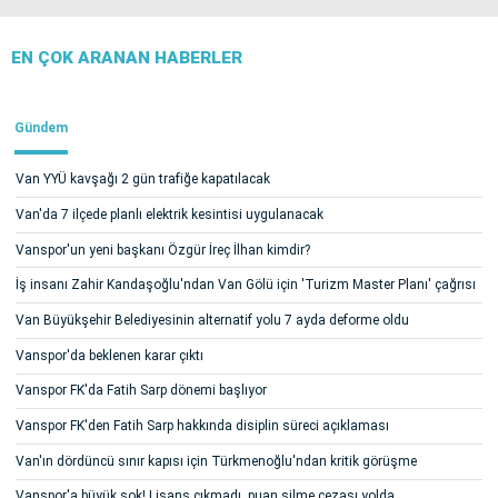
EN ÇOK ARANAN HABERLER
Gündem
Van YYÜ kavşağı 2 gün trafiğe kapatılacak
Van'da 7 ilçede planlı elektrik kesintisi uygulanacak
Vanspor'un yeni başkanı Özgür İreç İlhan kimdir?
İş insanı Zahir Kandaşoğlu'ndan Van Gölü için 'Turizm Master Planı' çağrısı
Van Büyükşehir Belediyesinin alternatif yolu 7 ayda deforme oldu
Vanspor'da beklenen karar çıktı
Vanspor FK'da Fatih Sarp dönemi başlıyor
Vanspor FK'den Fatih Sarp hakkında disiplin süreci açıklaması
Van'ın dördüncü sınır kapısı için Türkmenoğlu'ndan kritik görüşme
Vanspor'a büyük şok! Lisans çıkmadı, puan silme cezası yolda