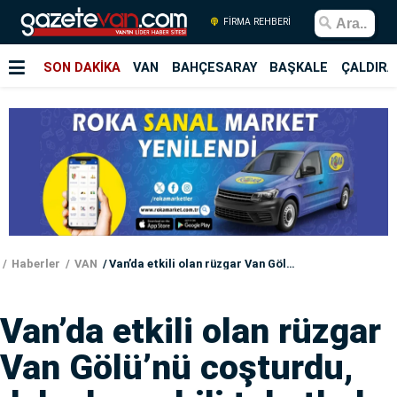
FİRMA REHBERİ
SON DAKİKA
VAN
BAHÇESARAY
BAŞKALE
ÇALDIRA
Haberler
VAN
Van’da etkili olan rüzgar Van Gölü’nü coşturdu, dalgalar sahili tokatladı
Van’da etkili olan rüzgar
Van Gölü’nü coşturdu,