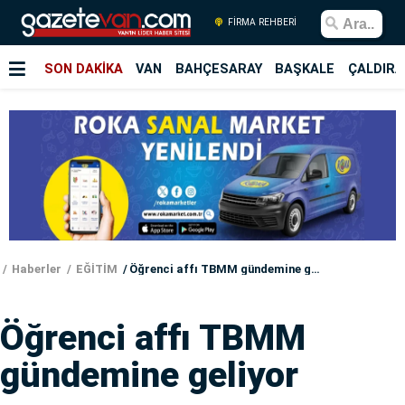
FİRMA REHBERİ
SON DAKİKA
VAN
BAHÇESARAY
BAŞKALE
ÇALDIRA
Haberler
EĞİTİM
Öğrenci affı TBMM gündemine geliyor
Öğrenci affı TBMM
gündemine geliyor