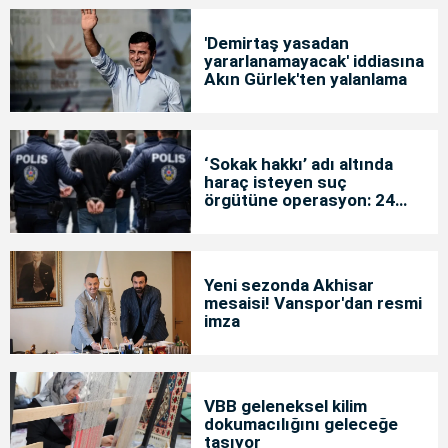
'Demirtaş yasadan
yararlanamayacak' iddiasına
Akın Gürlek'ten yalanlama
‘Sokak hakkı’ adı altında
haraç isteyen suç
örgütüne operasyon: 24
tutuklama
Yeni sezonda Akhisar
mesaisi! Vanspor'dan resmi
imza
VBB geleneksel kilim
dokumacılığını geleceğe
taşıyor