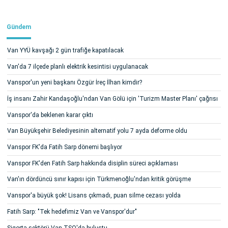
Gündem
Van YYÜ kavşağı 2 gün trafiğe kapatılacak
Van'da 7 ilçede planlı elektrik kesintisi uygulanacak
Vanspor'un yeni başkanı Özgür İreç İlhan kimdir?
İş insanı Zahir Kandaşoğlu'ndan Van Gölü için 'Turizm Master Planı' çağrısı
Vanspor'da beklenen karar çıktı
Van Büyükşehir Belediyesinin alternatif yolu 7 ayda deforme oldu
Vanspor FK'da Fatih Sarp dönemi başlıyor
Vanspor FK'den Fatih Sarp hakkında disiplin süreci açıklaması
Van'ın dördüncü sınır kapısı için Türkmenoğlu'ndan kritik görüşme
Vanspor'a büyük şok! Lisans çıkmadı, puan silme cezası yolda
Fatih Sarp: "Tek hedefimiz Van ve Vanspor'dur"
Sigorta sektörü Van TSO'da buluştu