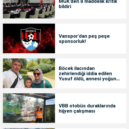
MGK'den 8 maddelik kritik
bildiri
Vanspor'dan peş peşe
sponsorluk!
Böcek ilacından
zehirlendiği iddia edilen
Yusuf öldü, annesi yoğun
bakımda
VBB otobüs duraklarında
hijyen çalışması