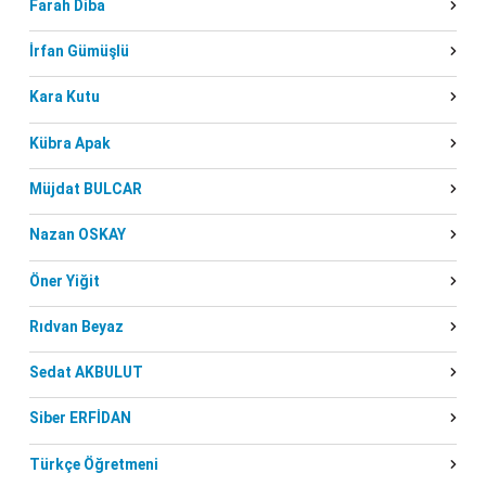
Farah Diba
İrfan Gümüşlü
Kara Kutu
Kübra Apak
Müjdat BULCAR
Nazan OSKAY
Öner Yiğit
Rıdvan Beyaz
Sedat AKBULUT
Siber ERFİDAN
Türkçe Öğretmeni