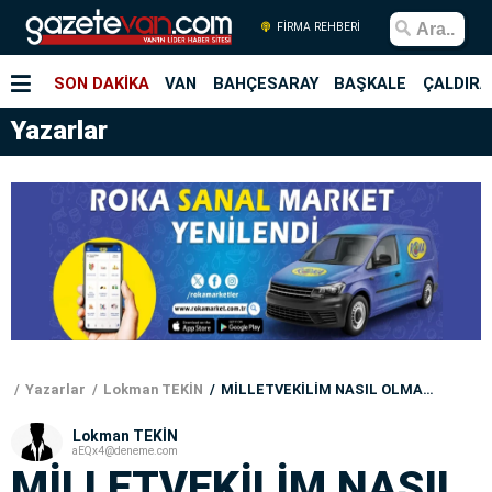
FİRMA REHBERİ
SON DAKİKA
VAN
BAHÇESARAY
BAŞKALE
ÇALDIRA
Yazarlar
Yazarlar
Lokman TEKİN
MİLLETVEKİLİM NASIL OLMALI?
Lokman TEKİN
aEQx4@deneme.com
MİLLETVEKİLİM NASIL