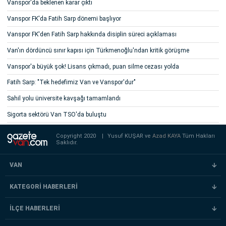
Vanspor'da beklenen karar çıktı
Vanspor FK'da Fatih Sarp dönemi başlıyor
Vanspor FK'den Fatih Sarp hakkında disiplin süreci açıklaması
Van'ın dördüncü sınır kapısı için Türkmenoğlu'ndan kritik görüşme
Vanspor'a büyük şok! Lisans çıkmadı, puan silme cezası yolda
Fatih Sarp: "Tek hedefimiz Van ve Vanspor'dur"
Sahil yolu üniversite kavşağı tamamlandı
Sigorta sektörü Van TSO'da buluştu
Copyright 2020
|
Yusuf KUŞAR ve
Azad KAYA
Tüm Hakları
Saklıdır.
VAN
KATEGORİ HABERLERİ
İLÇE HABERLERİ