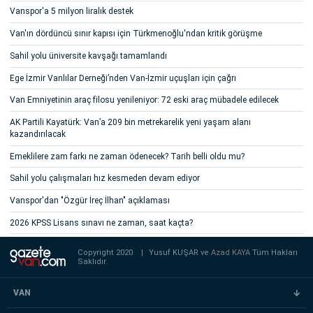
Vanspor'a 5 milyon liralık destek
Van'ın dördüncü sınır kapısı için Türkmenoğlu'ndan kritik görüşme
Sahil yolu üniversite kavşağı tamamlandı
Ege İzmir Vanlılar Derneği’nden Van-İzmir uçuşları için çağrı
Van Emniyetinin araç filosu yenileniyor: 72 eski araç mübadele edilecek
AK Partili Kayatürk: Van’a 209 bin metrekarelik yeni yaşam alanı
kazandırılacak
Emeklilere zam farkı ne zaman ödenecek? Tarih belli oldu mu?
Sahil yolu çalışmaları hız kesmeden devam ediyor
Vanspor'dan "Özgür İreç İlhan" açıklaması
2026 KPSS Lisans sınavı ne zaman, saat kaçta?
Copyright 2020
|
Yusuf KUŞAR ve
Azad KAYA
Tüm Hakları
Saklıdır.
VAN