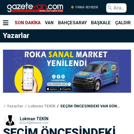
FİRMA REHBERİ
SON DAKİKA
VAN
BAHÇESARAY
BAŞKALE
ÇALDIRA
Yazarlar
Yazarlar
Lokman TEKİN
SEÇİM ÖNCESİNDEKİ VAN GÜNDEMİ!
Lokman TEKİN
aEQx4@deneme.com
SEÇİM ÖNCESİNDEKİ