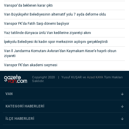
Vanspor'da beklenen karar çıktı
Van Büyükşehir Belediyesinin alternatif yolu 7 ayda deforme oldu
Vanspor FK'da Fatih Sarp dönemi başlıyor
Yaz tatilinde dünyaca ünlü Van kedilerine ziyaretçi akını
İpekyolu Belediyesi iki kadın spor merkezinin açılışını gerçekleştirdi
Van İl Jandarma Komutanı Avkıran’dan Kaymakam Keser’e hayırlı olsun
ziyareti
Vanspor FK'dan akademi seçmesi
Copyright 2020
|
Yusuf KUŞAR ve
Azad KAYA
Tüm Hakları
Saklıdır.
VAN
KATEGORİ HABERLERİ
İLÇE HABERLERİ