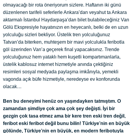
olmayacağı bir rota öneriyorum sizlere. Haftanın iki günü
düzenlenen tarifeli seferlerle Ankara’dan veyahut ta Ankara
aktarmalı İstanbul Haydarpaşa’dan bilet bulabileceğiniz Van
Gölü Ekspresiyle hayatınızın en heyecanlı, belki de en uzun
yolculuğu sizleri bekliyor. Üstelik tren yolculuğunuz
Tatvan’da biterken, muhteşem bir mavi yolculukla feribotla
göl üzerinden Van’a geçerek final yapacaksınız. Trende
yolculuğunuz hem yataklı hem kuşetli kompartımanlarla,
üstelik kablosuz internet hizmetiyle anında çektiğiniz
resimleri sosyal medyada paylaşma imkânıyla, yemekli
vagonda açık büfe hizmetiyle, neredeyse ev konforunda
olacak…
Ben bu deneyimi henüz on yaşındayken tatmıştım. O
zamandan şimdiye çok ama çok şey değişti. İyi bir
gezgin çok tasa etmez ama bir kere tren eski tren değil,
feribot eski feribot değil bunu bilin! Türkiye’nin en büyük
gölünde, Türkiye’nin en büyük, en modern feribotuyla