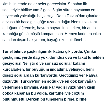
kim bilir trende neler neler görecektim. Sabahın ilk
saatleriyle birlikte tam 2 gece 3 gün süren hayatımın en
heyecanlı yolculuğu başlamıştı. Daha Tatvan’dan çıkarken
devasa bir baca gibi göğe uzanan dağın Nemrut volkanı
olduğunu öğrenmiş, hayran hayran incelerken, bir anda
karanlığa gömülmüştü kompartıman. Hemen koridora çıkıp
camdan dışarı bakıyorum, bayağı uzun bir tünel…
Tünel bitince şaşkınlığım iki katına çıkıyordu. Çünkü
geçtiğimiz yerde dağ yok, dümdüz ova ve fakat tünelden
geçiyoruz! Ne iştir diye sonsuz sorular kafamı
kurcalarken, bir büyüğüm imdadıma yetişiyor, beni
dipsiz sorulardan kurtarıyordu. Geçtiğimiz yer Rahva
düzüydü. Türkiye’nin en soğuk ve en çok kar yağan
yerlerinden biriymiş. Aşırı kar yağışı yüzünden kışın
çokça kapanan bu yolda, kar tüneliyle çözüm
bulunmuştu. Derken bu tünellerin birine, birine