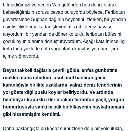
bilmediğimizi ve neden Van gölünden hep deniz olarak
bahsettiğimizin sorusu cevap buluyordu böylece. Feribotun
güvertesinde Süphan dağının heybetini izlerken, bir yandan
esintisi iliklerime kadar işleyen mis gibi deniz havası
alıyordum, bir yandan da döner koltuklu feribotun büfesini
çocuk oyun alanına dönüştürüyordum. Aşağı kata inince, içi
türlü türlü yüklerle dolu vagonlarla karşılaşıyordum. İçim
içime sığmıyordu.
Beyaz takkeli dağlarla çevrili gölde, enfes günbatımı
renkleri dans ederken, usul usul bastıran gece
karanlığıyla birlikte uzaklarda, yalnız deniz fenerlerinin
yol gösterdiği puslu koylar beliriyordu. Ve ardında
bembeyaz köpüklü izler bırakan feribotun yaşlı, yorgun
homurtusuyla sanki mistik bir hikâyenin başkahramanı
gibi hissetmiştim kendimi...
Daha başlangıçta bu kadar sürprizlerle dolu bir yolculukta,