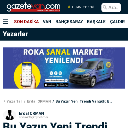
FİRMA REHBERİ
SON DAKİKA
VAN
BAHÇESARAY
BAŞKALE
ÇALDIRA
Yazarlar
Yazarlar
Erdal ORMAN
Bu Yazın Yeni Trendi Vangölü Ekspresi Olsun!
Erdal ORMAN
ervan403@mynet.com
Bu Yazın Yeni Trendi