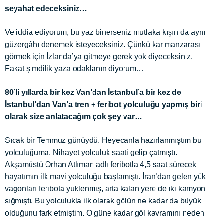
seyahat edeceksiniz…
Ve iddia ediyorum, bu yaz binerseniz mutlaka kışın da aynı
güzergâhı denemek isteyeceksiniz. Çünkü kar manzarası
görmek için İzlanda’ya gitmeye gerek yok diyeceksiniz.
Fakat şimdilik yaza odaklanın diyorum…
80’li yıllarda bir kez Van’dan İstanbul’a bir kez de
İstanbul’dan Van’a tren + feribot yolculuğu yapmış biri
olarak size anlatacağım çok şey var…
Sıcak bir Temmuz günüydü. Heyecanla hazırlanmıştım bu
yolculuğuma. Nihayet yolculuk saati gelip çatmıştı.
Akşamüstü Orhan Atlıman adlı feribotla 4,5 saat sürecek
hayatımın ilk mavi yolculuğu başlamıştı. İran’dan gelen yük
vagonları feribota yüklenmiş, arta kalan yere de iki kamyon
sığmıştı. Bu yolculukla ilk olarak gölün ne kadar da büyük
olduğunu fark etmiştim. O güne kadar göl kavramını neden