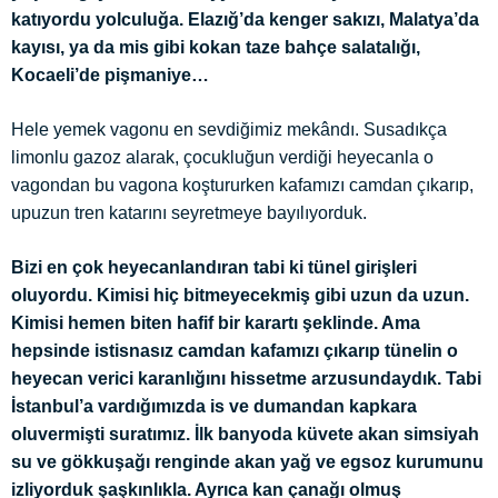
katıyordu yolculuğa. Elazığ’da kenger sakızı, Malatya’da
kayısı, ya da mis gibi kokan taze bahçe salatalığı,
Kocaeli’de pişmaniye…
Hele yemek vagonu en sevdiğimiz mekândı. Susadıkça
limonlu gazoz alarak, çocukluğun verdiği heyecanla o
vagondan bu vagona koştururken kafamızı camdan çıkarıp,
upuzun tren katarını seyretmeye bayılıyorduk.
Bizi en çok heyecanlandıran tabi ki tünel girişleri
oluyordu. Kimisi hiç bitmeyecekmiş gibi uzun da uzun.
Kimisi hemen biten hafif bir karartı şeklinde. Ama
hepsinde istisnasız camdan kafamızı çıkarıp tünelin o
heyecan verici karanlığını hissetme arzusundaydık. Tabi
İstanbul’a vardığımızda is ve dumandan kapkara
oluvermişti suratımız. İlk banyoda küvete akan simsiyah
su ve gökkuşağı renginde akan yağ ve egsoz kurumunu
izliyorduk şaşkınlıkla. Ayrıca kan çanağı olmuş