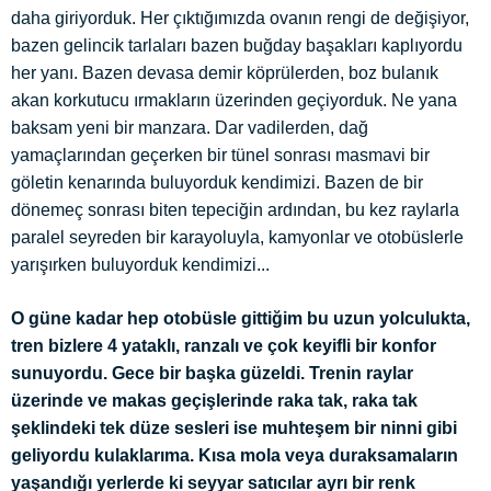
daha giriyorduk. Her çıktığımızda ovanın rengi de değişiyor,
bazen gelincik tarlaları bazen buğday başakları kaplıyordu
her yanı. Bazen devasa demir köprülerden, boz bulanık
akan korkutucu ırmakların üzerinden geçiyorduk. Ne yana
baksam yeni bir manzara. Dar vadilerden, dağ
yamaçlarından geçerken bir tünel sonrası masmavi bir
göletin kenarında buluyorduk kendimizi. Bazen de bir
dönemeç sonrası biten tepeciğin ardından, bu kez raylarla
paralel seyreden bir karayoluyla, kamyonlar ve otobüslerle
yarışırken buluyorduk kendimizi...
O güne kadar hep otobüsle gittiğim bu uzun yolculukta,
tren bizlere 4 yataklı, ranzalı ve çok keyifli bir konfor
sunuyordu. Gece bir başka güzeldi. Trenin raylar
üzerinde ve makas geçişlerinde raka tak, raka tak
şeklindeki tek düze sesleri ise muhteşem bir ninni gibi
geliyordu kulaklarıma. Kısa mola veya duraksamaların
yaşandığı yerlerde ki seyyar satıcılar ayrı bir renk