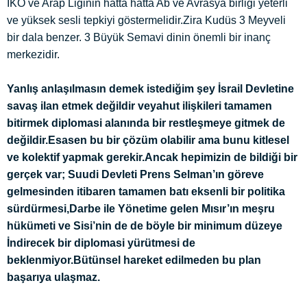
İKÖ ve Arap Liginin hatta hatta Ab ve Avrasya birliği yeterli
ve yüksek sesli tepkiyi göstermelidir.Zira Kudüs 3 Meyveli
bir dala benzer. 3 Büyük Semavi dinin önemli bir inanç
merkezidir.
Yanlış anlaşılmasın demek istediğim şey İsrail Devletine
savaş ilan etmek değildir veyahut ilişkileri tamamen
bitirmek diplomasi alanında bir restleşmeye gitmek de
değildir.Esasen bu bir çözüm olabilir ama bunu kitlesel
ve kolektif yapmak gerekir.Ancak hepimizin de bildiği bir
gerçek var; Suudi Devleti Prens Selman’ın göreve
gelmesinden itibaren tamamen batı eksenli bir politika
sürdürmesi,Darbe ile Yönetime gelen Mısır’ın meşru
hükümeti ve Sisi’nin de de böyle bir minimum düzeye
İndirecek bir diplomasi yürütmesi de
beklenmiyor.Bütünsel hareket edilmeden bu plan
başarıya ulaşmaz.