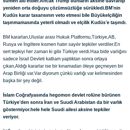
sümen altı ettiler.Ancak Trump bunların aksine davranıp
yeniden orta doğuyu çözümsüzlüğe sürükledi.BM’nin
Kudüs karar tasarısının veto etmesi bile Büyükelçiliğin
taşınmamasında yeterli olmadı ve elçilik Kudüs’e taşındı.
BM kararları,Uluslar arası Hukuk Platformu,Türkiye,AB,
Rusya ve İngiltere kısmen hatırı sayılır tepkiler verdiler.En
sert tepkiyi her zaman ki gibi Türkiye verdi.Haa bide varlığını
sadece İsrail Devleti katliam yaptıktan sonra ortaya
çıkan,Aldığı kararlar ise bir kınamadan öteye geçmeyen bir
Arap Birliği var.Var diyorum çünkü varlığı var kelimesinden
başka bir şey değil.
İslam Coğrafyasında hegomon devlet rolüne bürünen
Türkiye’den sonra İran ve Suudi Arabistan da bir varlık
göstermiyor.hele hele Suudi ailesi aksine tepkiler
veriyor.