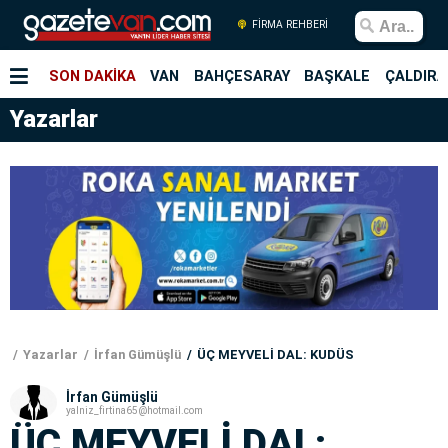
FİRMA REHBERİ
SON DAKİKA
VAN
BAHÇESARAY
BAŞKALE
ÇALDIRA
Yazarlar
Yazarlar
İrfan Gümüşlü
ÜÇ MEYVELİ DAL: KUDÜS
İrfan Gümüşlü
yalniz_firtina65@hotmail.com
ÜÇ MEYVELİ DAL: