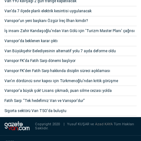
Van YYÜ kavşağı 2 gün trafiğe kapatılacak
Van'da 7 ilçede planlı elektrik kesintisi uygulanacak
Vanspor'un yeni başkanı Özgür İreç İlhan kimdir?
İş insanı Zahir Kandaşoğlu'ndan Van Gölü için 'Turizm Master Planı' çağrısı
Vanspor'da beklenen karar çıktı
Van Büyükşehir Belediyesinin alternatif yolu 7 ayda deforme oldu
Vanspor FK'da Fatih Sarp dönemi başlıyor
Vanspor FK'den Fatih Sarp hakkında disiplin süreci açıklaması
Van'ın dördüncü sınır kapısı için Türkmenoğlu'ndan kritik görüşme
Vanspor'a büyük şok! Lisans çıkmadı, puan silme cezası yolda
Fatih Sarp: "Tek hedefimiz Van ve Vanspor'dur"
Sigorta sektörü Van TSO'da buluştu
Copyright 2020
|
Yusuf KUŞAR ve
Azad KAYA
Tüm Hakları
Saklıdır.