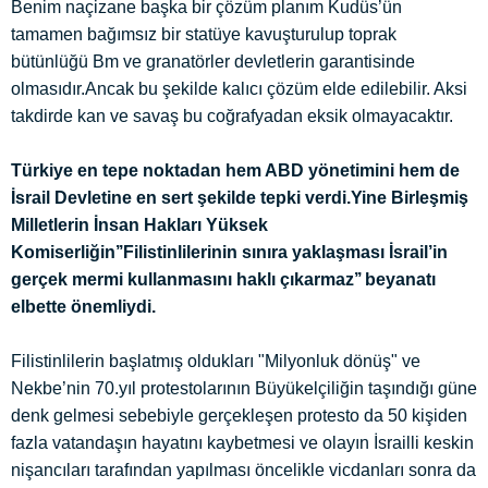
Benim naçizane başka bir çözüm planım Kudüs’ün
tamamen bağımsız bir statüye kavuşturulup toprak
bütünlüğü Bm ve granatörler devletlerin garantisinde
olmasıdır.Ancak bu şekilde kalıcı çözüm elde edilebilir. Aksi
takdirde kan ve savaş bu coğrafyadan eksik olmayacaktır.
Türkiye en tepe noktadan hem ABD yönetimini hem de
İsrail Devletine en sert şekilde tepki verdi.Yine Birleşmiş
Milletlerin İnsan Hakları Yüksek
Komiserliğin’’Filistinlilerinin sınıra yaklaşması İsrail’in
gerçek mermi kullanmasını haklı çıkarmaz’’ beyanatı
elbette önemliydi.
Filistinlilerin başlatmış oldukları "Milyonluk dönüş" ve
Nekbe’nin 70.yıl protestolarının Büyükelçiliğin taşındığı güne
denk gelmesi sebebiyle gerçekleşen protesto da 50 kişiden
fazla vatandaşın hayatını kaybetmesi ve olayın İsrailli keskin
nişancıları tarafından yapılması öncelikle vicdanları sonra da