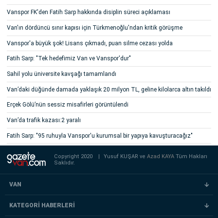
Vanspor FK'den Fatih Sarp hakkında disiplin süreci açıklaması
Van'ın dördüncü sınır kapısı için Türkmenoğlu'ndan kritik görüşme
Vanspor'a büyük şok! Lisans çıkmadı, puan silme cezası yolda
Fatih Sarp: "Tek hedefimiz Van ve Vanspor'dur"
Sahil yolu üniversite kavşağı tamamlandı
Van’daki düğünde damada yaklaşık 20 milyon TL, geline kilolarca altın takıldı
Erçek Gölü’nün sessiz misafirleri görüntülendi
Van’da trafik kazası:2 yaralı
Fatih Sarp: "95 ruhuyla Vanspor'u kurumsal bir yapıya kavuşturacağız"
Copyright 2020
|
Yusuf KUŞAR ve
Azad KAYA
Tüm Hakları
Saklıdır.
VAN
KATEGORİ HABERLERİ