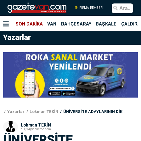
FİRMA REHBERİ
SON DAKİKA
VAN
BAHÇESARAY
BAŞKALE
ÇALDIRA
Yazarlar
Yazarlar
Lokman TEKİN
ÜNİVERSİTE ADAYLARININ DİKKATİNE
Lokman TEKİN
aEQx4@deneme.com
ÜNİVERSİTE