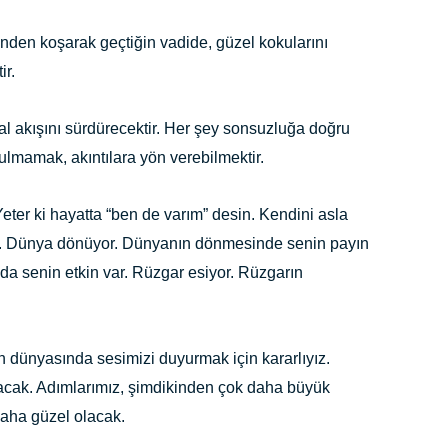
rinden koşarak geçtiğin vadide, güzel kokularını
ir.
l akışını sürdürecektir. Her şey sonsuzluğa doğru
ulmamak, akıntılara yön verebilmektir.
Yeter ki hayatta “ben de varım” desin. Kendini asla
n. Dünya dönüyor. Dünyanın dönmesinde senin payın
a senin etkin var. Rüzgar esiyor. Rüzgarın
n dünyasında sesimizi duyurmak için kararlıyız.
acak. Adımlarımız, şimdikinden çok daha büyük
 daha güzel olacak.