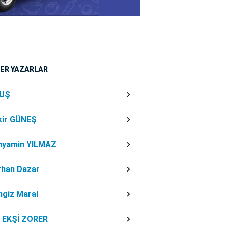
ĞER YAZARLAR
UŞ
kir GÜNEŞ
nyamin YILMAZ
rhan Dazar
ngiz Maral
f EKŞİ ZORER