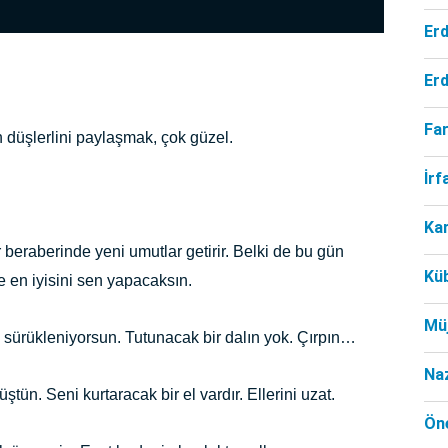
Er
Er
Far
 düşlerlini paylaşmak, çok güzel.
İr
Ka
 beraberinde yeni umutlar getirir. Belki de bu gün
Kü
e en iyisini sen yapacaksın.
Mü
 sürükleniyorsun. Tutunacak bir dalın yok. Çırpın…
Na
ün. Seni kurtaracak bir el vardır. Ellerini uzat.
Öne