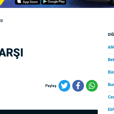
ŞI
Dİ
AN
ARŞI
Be
Bü
Bu
Paylaş
Ce
Eli