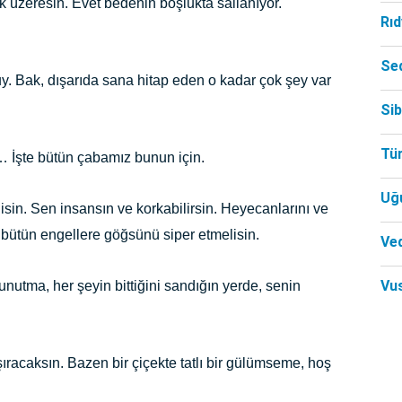
 üzeresin. Evet bedenin boşlukta sallanıyor.
Rı
Se
duy. Bak, dışarıda sana hitap eden o kadar çok şey var
Si
Tü
… İşte bütün çabamız bunun için.
Uğ
n. Sen insansın ve korkabilirsin. Heyecanlarını ve
bütün engellere göğsünü siper etmelisin.
Ved
Vu
unutma, her şeyin bittiğini sandığın yerde, senin
racaksın. Bazen bir çiçekte tatlı bir gülümseme, hoş