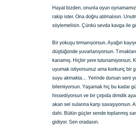
Hayat bizden, onunla oyun oynamamızı
rakip ister. Ona doğru atılmalısın. Un
söylemelisin. Çünkü sevda kavga ile g
Bir yokuşu tırmanıyorsun. Ayağın kayıyo
düştüğünde yuvarlanıyorsun. Tırnaklar
kanamış. Hiçbir yere tutunamıyorsun. K
uyumak istiyorsunuz ama korkunç bir gül
suyu akmakta… Yerinde dursan seni yu
bilemiyorsun. Yaşamak hiç bu kadar gü
hissediyorsun ve bir çırpıda dimdik aya
akan sel sularına karşı savaşıyorsun. A
dahi. Bütün güçler sende toplanmış san
gidiyor. Sen oradasın.