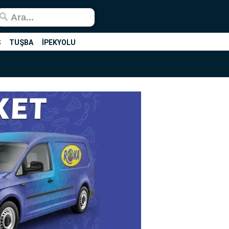
Ş
TUŞBA
İPEKYOLU