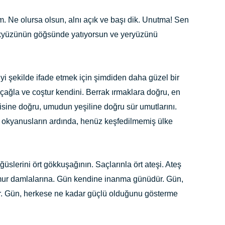
um. Ne olursa olsun, alnı açık ve başı dik. Unutma! Sen
Gökyüzünün göğsünde yatıyorsun ve yeryüzünü
yi şekilde ifade etmek için şimdiden daha güzel bir
, çağla ve coştur kendini. Berrak ırmaklara doğru, en
sine doğru, umudun yeşiline doğru sür umutlarını.
 okyanusların ardında, henüz keşfedilmemiş ülke
slerini ört gökkuşağının. Saçlarınla ört ateşi. Ateş
ğmur damlalarına. Gün kendine inanma günüdür. Gün,
 Gün, herkese ne kadar güçlü olduğunu gösterme