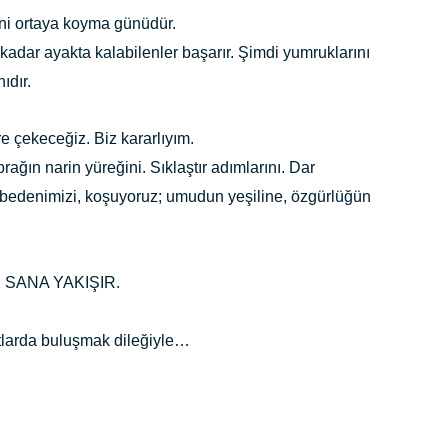
ni ortaya koyma günüdür.
dar ayakta kalabilenler başarır. Şimdi yumruklarını
ıdır.
e çekeceğiz. Biz kararlıyım.
ğın narin yüreğini. Sıklaştır adımlarını. Dar
p bedenimizi, koşuyoruz; umudun yeşiline, özgürlüğün
SANA YAKIŞIR.
 buluşmak dileğiyle…