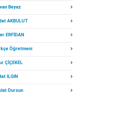
dvan Beyaz
dat AKBULUT
ber ERFİDAN
rkçe Öğretmeni
ur ÇİÇEKEL
at ILGIN
slat Dursun