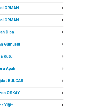
dal ORMAN
dal ORMAN
ah Diba
fan Gümüşlü
ra Kutu
bra Apak
jdat BULCAR
zan OSKAY
r Yiğit