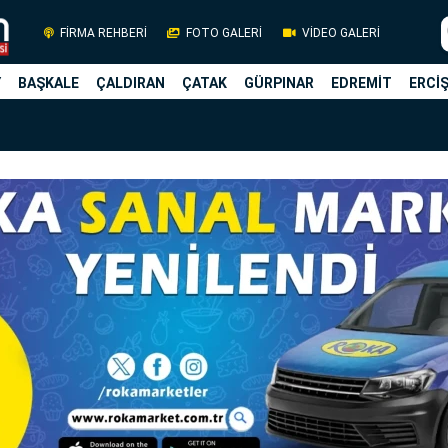
FİRMA REHBERİ
FOTO GALERİ
VİDEO GALERİ
Y
BAŞKALE
ÇALDIRAN
ÇATAK
GÜRPINAR
EDREMİT
ERCİ