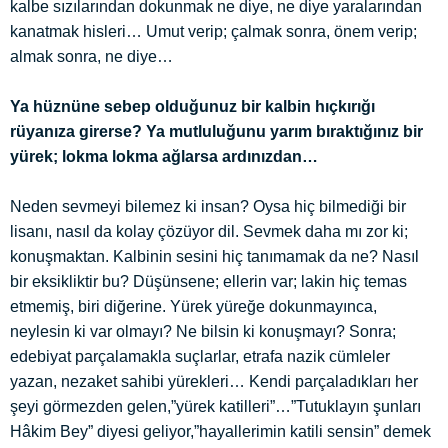
kalbe sızılarından dokunmak ne diye, ne diye yaralarından
kanatmak hisleri… Umut verip; çalmak sonra, önem verip;
almak sonra, ne diye…
Ya hüznüne sebep olduğunuz bir kalbin hıçkırığı
rüyanıza girerse? Ya mutluluğunu yarım bıraktığınız bir
yürek; lokma lokma ağlarsa ardınızdan…
Neden sevmeyi bilemez ki insan? Oysa hiç bilmediği bir
lisanı, nasıl da kolay çözüyor dil. Sevmek daha mı zor ki;
konuşmaktan. Kalbinin sesini hiç tanımamak da ne? Nasıl
bir eksikliktir bu? Düşünsene; ellerin var; lakin hiç temas
etmemiş, biri diğerine. Yürek yüreğe dokunmayınca,
neylesin ki var olmayı? Ne bilsin ki konuşmayı? Sonra;
edebiyat parçalamakla suçlarlar, etrafa nazik cümleler
yazan, nezaket sahibi yürekleri… Kendi parçaladıkları her
şeyi görmezden gelen,”yürek katilleri”…”Tutuklayın şunları
Hâkim Bey” diyesi geliyor,”hayallerimin katili sensin” demek