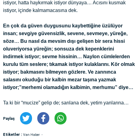
istiyor, hatta haykırmak istiyor dünyaya… Acısını kusmak
istiyor, içinde kalmamacasına dek.
En çok da güven duygusunu kaybettiğine üzülüyor
insan; sevgiye güvensizlik, sevene, sevmeye, yüreğe,
söze… Bu nasıl da mevsim dışı gelişen bir sera hissi
oluveriyorsa yüreğin; sonsuza dek kepenklerini
indirmek istiyor; sevme hissinin… Naylon cümlelerden
kurulu tüm seslere; tıkamak istiyor kulaklarını. Kör olmak
istiyor; bakmasını bilmeyen gözlere. Ve zannınca
salasını okuduğu bir kalbin mezar taşına yazmak
istiyor;”merhemi olamadığın kalbimin, merhumu” diye…
Ta ki bir “mucize” gelip de; sarılana dek, yetim yanlarına…
Paylaş
Etiketler :
Van Haber