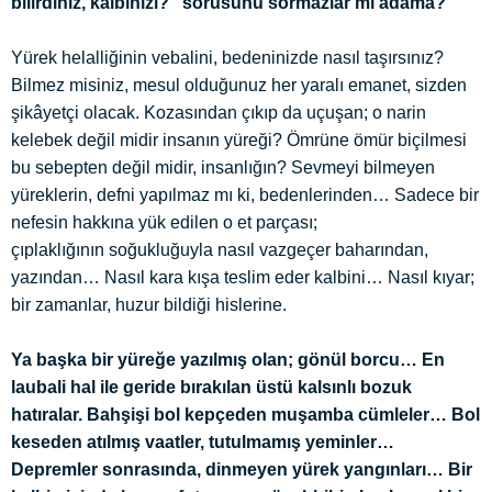
bilirdiniz, kalbinizi?” sorusunu sormazlar mı adama?
Yürek helalliğinin vebalini, bedeninizde nasıl taşırsınız?
Bilmez misiniz, mesul olduğunuz her yaralı emanet, sizden
şikâyetçi olacak. Kozasından çıkıp da uçuşan; o narin
kelebek değil midir insanın yüreği? Ömrüne ömür biçilmesi
bu sebepten değil midir, insanlığın? Sevmeyi bilmeyen
yüreklerin, defni yapılmaz mı ki, bedenlerinden… Sadece bir
nefesin hakkına yük edilen o et parçası;
çıplaklığının
soğukluğuyla nasıl vazgeçer baharından,
yazından… Nasıl kara kışa teslim eder kalbini… Nasıl kıyar;
bir zamanlar, huzur bildiği hislerine.
Ya başka bir yüreğe yazılmış olan; gönül borcu… En
laubali hal ile geride bırakılan üstü kalsınlı bozuk
hatıralar. Bahşişi bol kepçeden muşamba cümleler… Bol
keseden atılmış vaatler, tutulmamış yeminler…
Depremler sonrasında, dinmeyen yürek yangınları… Bir