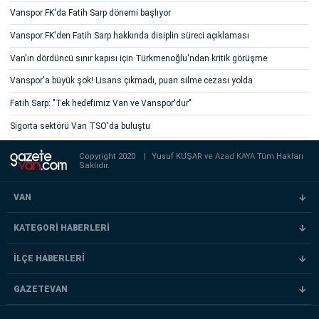
Vanspor FK'da Fatih Sarp dönemi başlıyor
Vanspor FK'den Fatih Sarp hakkında disiplin süreci açıklaması
Van'ın dördüncü sınır kapısı için Türkmenoğlu'ndan kritik görüşme
Vanspor'a büyük şok! Lisans çıkmadı, puan silme cezası yolda
Fatih Sarp: "Tek hedefimiz Van ve Vanspor'dur"
Sigorta sektörü Van TSO'da buluştu
Copyright 2020
|
Yusuf KUŞAR ve
Azad KAYA
Tüm Hakları
Saklıdır.
VAN
KATEGORİ HABERLERİ
İLÇE HABERLERİ
GAZETEVAN