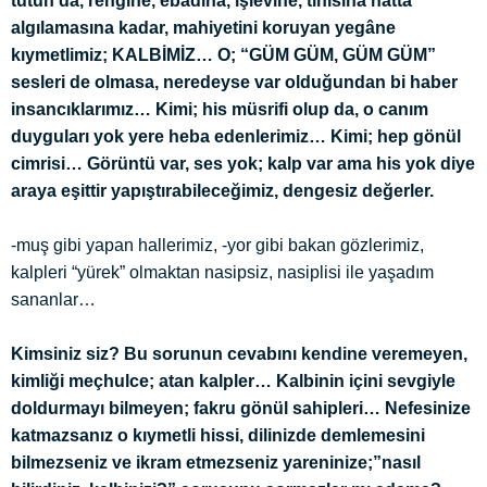
tutun da, rengine, ebadına, işlevine, tınısına hatta
algılamasına kadar, mahiyetini koruyan yegâne
kıymetlimiz; KALBİMİZ… O; “GÜM GÜM, GÜM GÜM”
sesleri de olmasa, neredeyse var olduğundan bi haber
insancıklarımız… Kimi; his müsrifi olup da, o canım
duyguları yok yere heba edenlerimiz… Kimi; hep gönül
cimrisi… Görüntü var, ses yok; kalp var ama his yok diye
araya eşittir yapıştırabileceğimiz, dengesiz değerler.
-muş gibi yapan hallerimiz, -yor gibi bakan gözlerimiz,
kalpleri “yürek” olmaktan nasipsiz, nasiplisi ile yaşadım
sananlar…
Kimsiniz siz? Bu sorunun cevabını kendine veremeyen,
kimliği meçhulce; atan kalpler… Kalbinin içini sevgiyle
doldurmayı bilmeyen; fakru gönül sahipleri… Nefesinize
katmazsanız o kıymetli hissi, dilinizde demlemesini
bilmezseniz ve ikram etmezseniz yareninize;”nasıl