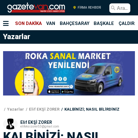
FİRMA REHBERİ
SON DAKİKA
VAN
BAHÇESARAY
BAŞKALE
ÇALDIRA
Yazarlar
Yazarlar
Elif EKŞİ ZORER
KALBİNİZİ; NASIL BİLİRDİNİZ
Elif EKŞİ ZORER
elifeksizorer53@gmail.com
KALBİNİZİ; NASIL