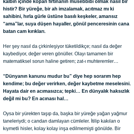
kalbin içinde kopan fırtınanın müsebbibi olmak nasıl bir
histir? Bir yüreğe, bir ah imzalamak, acıtmaz mı ki
sahibini, hırla gürle üstüne basılı keşkeler, amansız
“ama”lar, suya düşen hayaller, gönül penceresinin cana
batan cam kırıkları.
Her şey nasıl da çirkinleşiyor tüketildikçe; nasıl da değer
kaybediyor, değer veren gönüller. Olayı tamamen bir
matematiksel sorun haline getiren; zat-ı muhteremler…
“Dünyanın kanunu mudur bu” diye hep sorarım hep
kendime; bu değer verirken, değer kaybetme meselesini.
Hayata dair en acımasızca; tepki… En dünyalık haksızlık
değil mi bu? En acınası hal…
Oysa bir yürekten taşıp da, başka bir yüreğe yağan yağmur
taneleriydi; o candan damlayan cümleler. İtilip kakılan o
kıymetli hisler, kolay kolay inşa edilmemişti gönülde. Bir