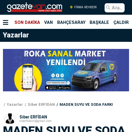
FİRMA REHBERİ
SON DAKİKA
VAN
BAHÇESARAY
BAŞKALE
ÇALDIRA
Yazarlar
Yazarlar
Siber ERFİDAN
MADEN SUYU VE SODA FARKI
Siber ERFİDAN
siberfidann@gmail.com
MADEN SUYU VE SODA