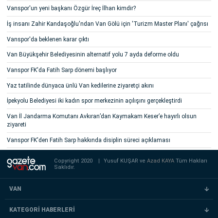
Vanspor'un yeni başkanı Özgür İreç İlhan kimdir?
İş insanı Zahir Kandaşoğlu'ndan Van Gölü için 'Turizm Master Planı' çağrısı
Vanspor'da beklenen karar çıktı
Van Büyükşehir Belediyesinin alternatif yolu 7 ayda deforme oldu
Vanspor FK'da Fatih Sarp dönemi başlıyor
Yaz tatilinde dünyaca ünlü Van kedilerine ziyaretçi akını
İpekyolu Belediyesi iki kadın spor merkezinin açılışını gerçekleştirdi
Van İl Jandarma Komutanı Avkıran’dan Kaymakam Keser’e hayırlı olsun
ziyareti
Vanspor FK'den Fatih Sarp hakkında disiplin süreci açıklaması
Copyright 2020
|
Yusuf KUŞAR ve
Azad KAYA
Tüm Hakları
Saklıdır.
VAN
KATEGORİ HABERLERİ