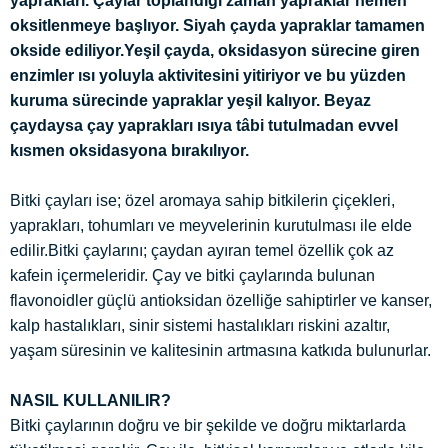
yaprakları. Çaylar toplandığı zaman yapraklar hemen
oksitlenmeye başlıyor. Siyah çayda yapraklar tamamen
okside ediliyor.Yeşil çayda, oksidasyon sürecine giren
enzimler ısı yoluyla aktivitesini yitiriyor ve bu yüzden
kuruma sürecinde yapraklar yeşil kalıyor. Beyaz
çaydaysa çay yaprakları ısıya tâbi tutulmadan evvel
kısmen oksidasyona bırakılıyor.
Bitki çayları ise; özel aromaya sahip bitkilerin çiçekleri,
yaprakları, tohumları ve meyvelerinin kurutulması ile elde
edilir.Bitki çaylarını; çaydan ayıran temel özellik çok az
kafein içermeleridir. Çay ve bitki çaylarında bulunan
flavonoidler güçlü antioksidan özelliğe sahiptirler ve kanser,
kalp hastalıkları, sinir sistemi hastalıkları riskini azaltır,
yaşam süresinin ve kalitesinin artmasına katkıda bulunurlar.
NASIL KULLANILIR?
Bitki çaylarının doğru ve bir şekilde ve doğru miktarlarda