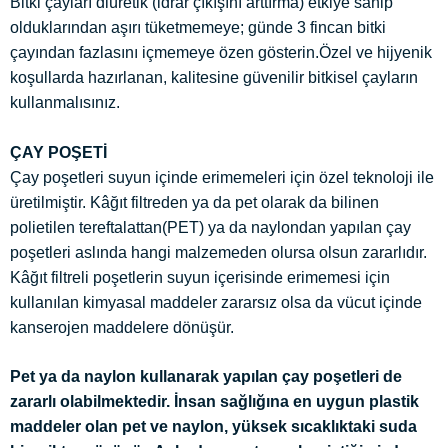
Bitki çayları diüretik (idrar çıkışını arttırma) etkiye sahip
olduklarından aşırı tüketmemeye; günde 3 fincan bitki
çayından fazlasını içmemeye özen gösterin.Özel ve hijyenik
koşullarda hazırlanan, kalitesine güvenilir bitkisel çayların
kullanmalısınız.
ÇAY POŞETİ
Çay poşetleri suyun içinde erimemeleri için özel teknoloji ile
üretilmiştir. Kâğıt filtreden ya da pet olarak da bilinen
polietilen tereftalattan(PET) ya da naylondan yapılan çay
poşetleri aslında hangi malzemeden olursa olsun zararlıdır.
Kâğıt filtreli poşetlerin suyun içerisinde erimemesi için
kullanılan kimyasal maddeler zararsız olsa da vücut içinde
kanserojen maddelere dönüşür.
Pet ya da naylon kullanarak yapılan çay poşetleri de
zararlı olabilmektedir. İnsan sağlığına en uygun plastik
maddeler olan pet ve naylon, yüksek sıcaklıktaki suda