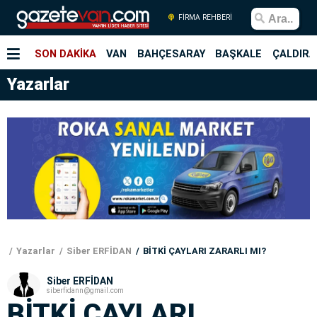
FİRMA REHBERİ
SON DAKİKA
VAN
BAHÇESARAY
BAŞKALE
ÇALDIRA
Yazarlar
Yazarlar
Siber ERFİDAN
BİTKİ ÇAYLARI ZARARLI MI?
Siber ERFİDAN
siberfidann@gmail.com
BİTKİ ÇAYLARI