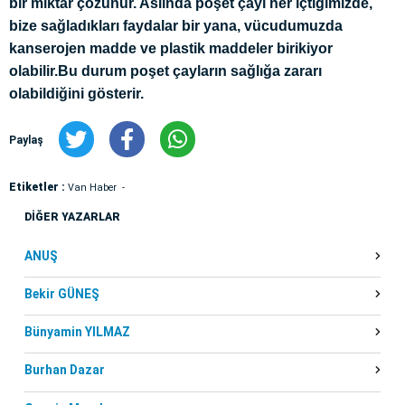
bir miktar çözünür. Aslında poşet çayı her içtiğimizde,
bize sağladıkları faydalar bir yana, vücudumuzda
kanserojen madde ve plastik maddeler birikiyor
olabilir.Bu durum poşet çayların sağlığa zararı
olabildiğini gösterir.
Paylaş
Etiketler :
Van Haber
DİĞER YAZARLAR
ANUŞ
Bekir GÜNEŞ
Bünyamin YILMAZ
Burhan Dazar