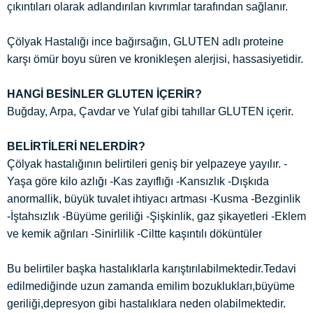
çıkıntıları olarak adlandırılan kıvrımlar tarafından sağlanır.
Çölyak Hastalığı ince bağırsağın, GLUTEN adlı proteine
karşı ömür boyu süren ve kronikleşen alerjisi, hassasiyetidir.
HANGİ BESİNLER GLUTEN İÇERİR?
Buğday, Arpa, Çavdar ve Yulaf gibi tahıllar GLUTEN içerir.
BELİRTİLERİ NELERDİR?
Çölyak hastalığının belirtileri geniş bir yelpazeye yayılır. -
Yaşa göre kilo azlığı -Kas zayıflığı -Kansızlık -Dışkıda
anormallik, büyük tuvalet ihtiyacı artması -Kusma -Bezginlik
-İştahsızlık -Büyüme geriliği -Şişkinlik, gaz şikayetleri -Eklem
ve kemik ağrıları -Sinirlilik -Ciltte kaşıntılı döküntüler
Bu belirtiler başka hastalıklarla karıştırılabilmektedir.Tedavi
edilmediğinde uzun zamanda emilim bozuklukları,büyüme
geriliği,depresyon gibi hastalıklara neden olabilmektedir.