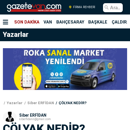
FİRMA REHBERİ
SON DAKİKA
VAN
BAHÇESARAY
BAŞKALE
ÇALDIRA
Yazarlar
Yazarlar
Siber ERFİDAN
ÇÖLYAK NEDİR?
Siber ERFİDAN
siberfidann@gmail.com
ÇÖLYAK NEDİR?