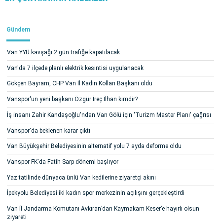
Gündem
Van YYÜ kavşağı 2 gün trafiğe kapatılacak
Van'da 7 ilçede planlı elektrik kesintisi uygulanacak
Gökçen Bayram, CHP Van İl Kadın Kolları Başkanı oldu
Vanspor'un yeni başkanı Özgür İreç İlhan kimdir?
İş insanı Zahir Kandaşoğlu'ndan Van Gölü için 'Turizm Master Planı' çağrısı
Vanspor'da beklenen karar çıktı
Van Büyükşehir Belediyesinin alternatif yolu 7 ayda deforme oldu
Vanspor FK'da Fatih Sarp dönemi başlıyor
Yaz tatilinde dünyaca ünlü Van kedilerine ziyaretçi akını
İpekyolu Belediyesi iki kadın spor merkezinin açılışını gerçekleştirdi
Van İl Jandarma Komutanı Avkıran’dan Kaymakam Keser’e hayırlı olsun
ziyareti