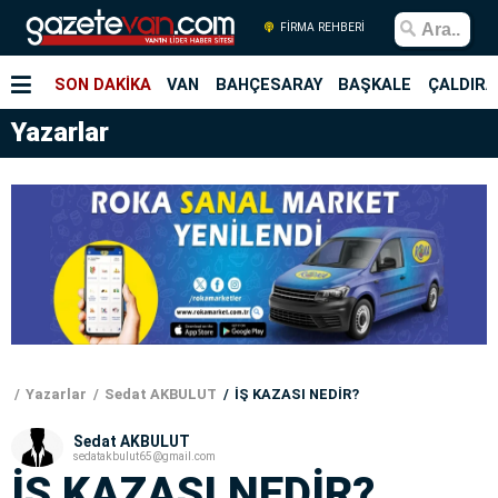
FİRMA REHBERİ
SON DAKİKA
VAN
BAHÇESARAY
BAŞKALE
ÇALDIRA
Yazarlar
Yazarlar
Sedat AKBULUT
İŞ KAZASI NEDİR?
Sedat AKBULUT
sedatakbulut65@gmail.com
İŞ KAZASI NEDİR?