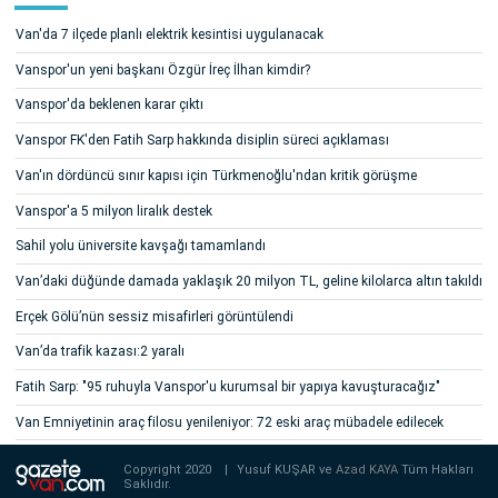
Van'da 7 ilçede planlı elektrik kesintisi uygulanacak
Vanspor'un yeni başkanı Özgür İreç İlhan kimdir?
Vanspor'da beklenen karar çıktı
Vanspor FK'den Fatih Sarp hakkında disiplin süreci açıklaması
Van'ın dördüncü sınır kapısı için Türkmenoğlu'ndan kritik görüşme
Vanspor'a 5 milyon liralık destek
Sahil yolu üniversite kavşağı tamamlandı
Van’daki düğünde damada yaklaşık 20 milyon TL, geline kilolarca altın takıldı
Erçek Gölü’nün sessiz misafirleri görüntülendi
Van’da trafik kazası:2 yaralı
Fatih Sarp: "95 ruhuyla Vanspor'u kurumsal bir yapıya kavuşturacağız"
Van Emniyetinin araç filosu yenileniyor: 72 eski araç mübadele edilecek
Copyright 2020
|
Yusuf KUŞAR ve
Azad KAYA
Tüm Hakları
Saklıdır.