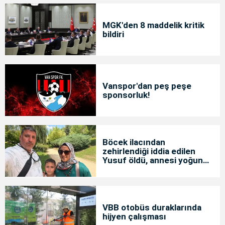
MGK'den 8 maddelik kritik
bildiri
Vanspor'dan peş peşe
sponsorluk!
Böcek ilacından
zehirlendiği iddia edilen
Yusuf öldü, annesi yoğun
bakımda
VBB otobüs duraklarında
hijyen çalışması