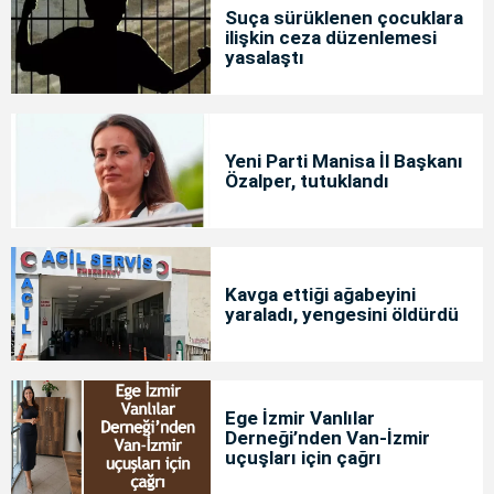
Suça sürüklenen çocuklara
ilişkin ceza düzenlemesi
yasalaştı
Yeni Parti Manisa İl Başkanı
Özalper, tutuklandı
Kavga ettiği ağabeyini
yaraladı, yengesini öldürdü
Ege İzmir Vanlılar
Derneği’nden Van-İzmir
uçuşları için çağrı