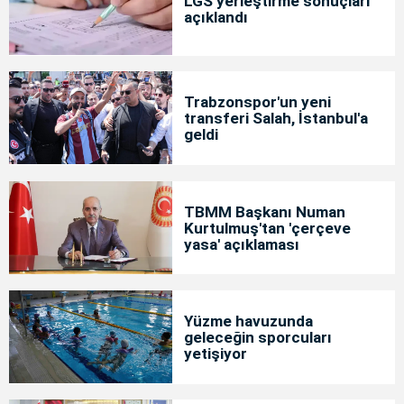
LGS yerleştirme sonuçları
açıklandı
Trabzonspor'un yeni
transferi Salah, İstanbul'a
geldi
TBMM Başkanı Numan
Kurtulmuş'tan 'çerçeve
yasa' açıklaması
Yüzme havuzunda
geleceğin sporcuları
yetişiyor