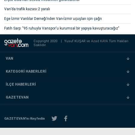
Van’da trafik kazası:2 yaralı
Ege İzmir Vanlılar Derneği’nden Van-İzmir uçuşları için çağrı
Fatih Sarp: "95 ruhuyla Vanspor'u kurumsal bir yapıya kavuşturacağız"
Copyright 2020
|
Yusuf KUŞAR ve
Azad KAYA
Tüm Hakları
Saklıdır.
VAN
KATEGORİ HABERLERİ
İLÇE HABERLERİ
GAZETEVAN
GAZETEVAN'nı Keşfedin