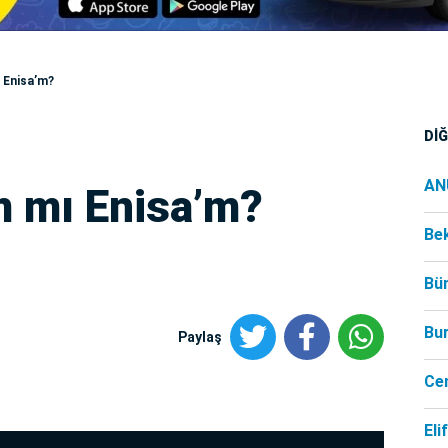
 Enisa’m?
Dİ
AN
 mı Enisa’m?
Be
Bü
Bu
Paylaş
Ce
Eli