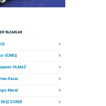
ĞER YAZARLAR
UŞ
kir GÜNEŞ
nyamin YILMAZ
rhan Dazar
ngiz Maral
f EKŞİ ZORER