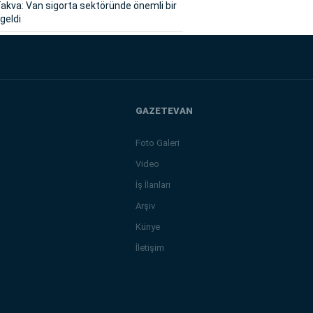
akva: Van sigorta sektöründe önemli bir
geldi
GAZETEVAN
Foto Galeri
Video
İş İlanları
Arşiv
Künye
İletişim