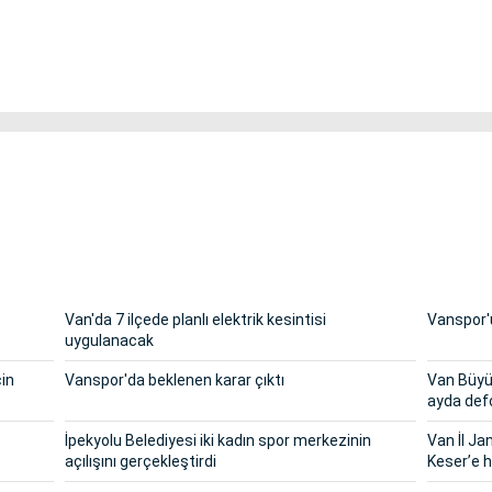
Van'da 7 ilçede planlı elektrik kesintisi
Vanspor'u
uygulanacak
çin
Vanspor'da beklenen karar çıktı
Van Büyük
ayda def
İpekyolu Belediyesi iki kadın spor merkezinin
Van İl J
açılışını gerçekleştirdi
Keser’e h