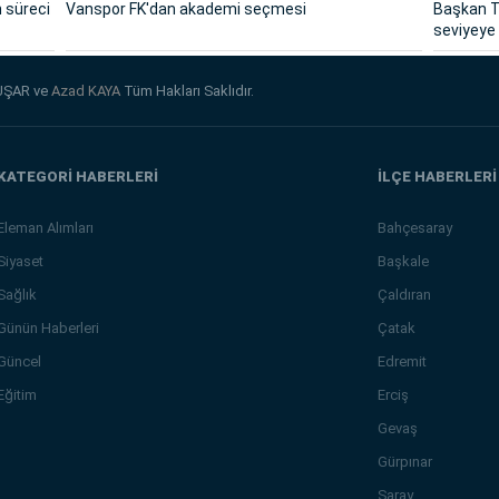
n süreci
Vanspor FK'dan akademi seçmesi
Başkan T
seviyeye 
UŞAR ve
Azad KAYA
Tüm Hakları Saklıdır.
KATEGORİ HABERLERİ
İLÇE HABERLERİ
Eleman Alımları
Bahçesaray
Siyaset
Başkale
Sağlık
Çaldıran
Günün Haberleri
Çatak
Güncel
Edremit
Eğitim
Erciş
Gevaş
Gürpınar
Saray