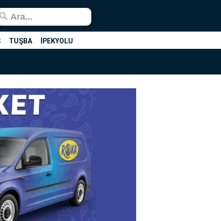
Ş
TUŞBA
İPEKYOLU