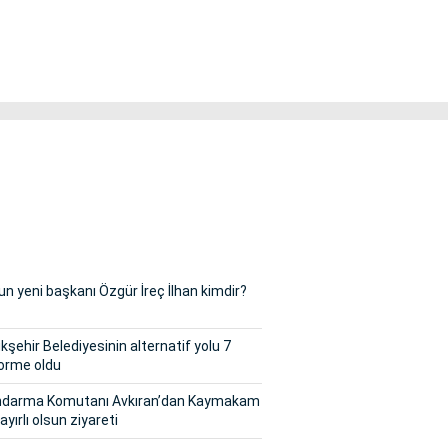
n yeni başkanı Özgür İreç İlhan kimdir?
şehir Belediyesinin alternatif yolu 7
orme oldu
andarma Komutanı Avkıran’dan Kaymakam
ayırlı olsun ziyareti