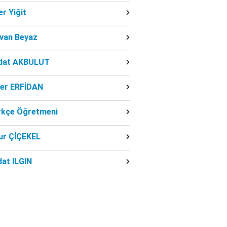
r Yiğit
dvan Beyaz
dat AKBULUT
ber ERFİDAN
rkçe Öğretmeni
ur ÇİÇEKEL
at ILGIN