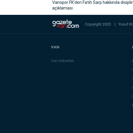
Vanspor FK'den Fatih Sarp hakkında disipli
açıklaması
Copyright 2020
|
Yusuf K
VAN
Van Haberleri