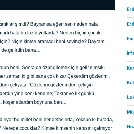
Er
Er
rlıklar şimdi? Bayramsa eğer; sen neden hala
adı hala bu tozlu yollarda? Neden hiçbir çocuk
Far
ı için? Niçin kimse aramadı beni sevinçle? Bayram
en de gelirdin bana…
İr
dun beni, Sonra da özür dilemek için gelir sımsıkı
Ka
n her zaman ki gibi sana çok kızar Çekerdim gözlerimi,
Kü
dum çekyata, ‘Gözlerini gözlerimden çekişin
erdin yine beni kendine; Tekrar ve ilk günkü
Lo
z, koşar atlardım boynuna ben…
Mü
rıyor bu millet beni her defasında, Yoksun ki burada,
Na
Nerede çocuklar? Kimse kimsenin kapısını çalmıyor