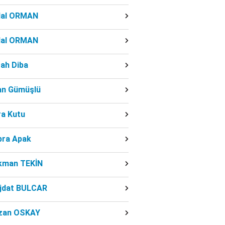
dal ORMAN
dal ORMAN
ah Diba
fan Gümüşlü
ra Kutu
bra Apak
kman TEKİN
jdat BULCAR
zan OSKAY