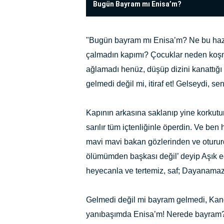
Bugün Bayram mı Enisa’m?
"Bugün bayram mı Enisa’m? Ne bu hazı
çalmadın kapımı? Çocuklar neden koşm
ağlamadı henüz, düşüp dizini kanattığ
gelmedi değil mi, itiraf et! Gelseydi, s
Kapının arkasına saklanıp yine korkutur
sarılır tüm içtenliğinle öperdin. Ve be
mavi mavi bakan gözlerinden ve oturur
ölümümden başkası değil’ deyip Aşık ed
heyecanla ve tertemiz, saf; Dayanama
Gelmedi değil mi bayram gelmedi, Kandı
yanıbaşımda Enisa’m! Nerede bayram? 