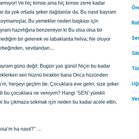
armıyor! Ve hiç kimse ama hiç kimse zerre kadar
Öne
ar da yok ortada şeker dağıtanlar da, Bu nasıl bayram
koymamışlar, Bu yemekler neden başkası için
Rı
ayram hazırlığına benzemiyor ki Bu olsa olsa bir
Se
lmediğim bir gelenek ve tabaklarda helva; Ne oluyor
zbebeğinden, sevdandan…
Si
bayram günü değil; Bugün yas günü! Niçin bu kadar
Tü
 beklerken sen hüznü bıraktın bana Onca hüzünden
Uğ
m, herşeyi geçtim de; Çocuklara eve gelin; size şeker
i bu çocuklara ne vereyim? Hangi ‘SEN’ yürekli
Ved
i bu çıkmaza sokmak için neden bu kadar acele ettin,
nisa’m ha nasıl?" …