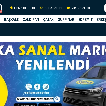
FİRMA REHBERİ
FOTO GALERİ
VİDEO GALERİ
Y
BAŞKALE
ÇALDIRAN
ÇATAK
GÜRPINAR
EDREMİT
ERCİ