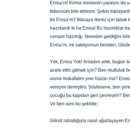
Enisa’m! Kimse kimsenin yarasını da s
tebessüm bile etmiyor, Şeker toplayanl
be Enisa’m? Masaya ikimiz için tabak 
hazırlandı ki ha Enisa! Bu hazırlıklar b
cenaze hazırlığı. Nereden geldiğini bi
Enisa’m, ne saklıyorsun benden; Gö
Yok, Enisa Yok! Anladım artık, bugün 
acele ettin gitmek için? Ben mutluluk
sonra mükafatım yine hüzün mü? Enisa’
vereyim demiştim, Söylesene, ben şimd
çocuğu bu kapıdan geri çevireyim? Ben
Ve ben seni bu şekilde;
Gönül rahatlığıyla nasıl uğurlayayım E