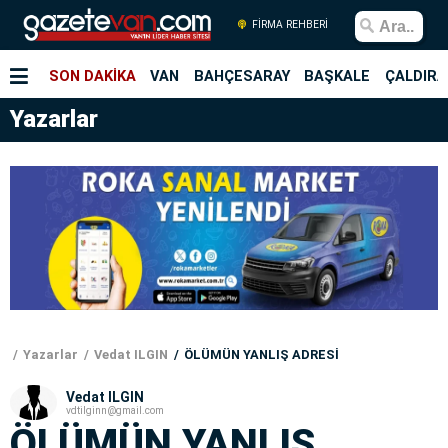
FİRMA REHBERİ
SON DAKİKA
VAN
BAHÇESARAY
BAŞKALE
ÇALDIRA
Yazarlar
Yazarlar
Vedat ILGIN
ÖLÜMÜN YANLIŞ ADRESİ
Vedat ILGIN
vdtilginn@gmail.com
ÖLÜMÜN YANLIŞ