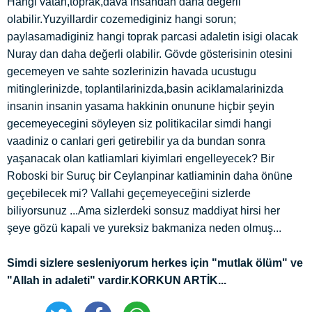
Hangi vatan,toprak,dava insandan daha değerli
olabilir.Yuzyillardir cozemediginiz hangi sorun;
paylasamadiginiz hangi toprak parcasi adaletin isigi olacak
Nuray dan daha değerli olabilir. Gövde gösterisinin otesini
gecemeyen ve sahte sozlerinizin havada ucustugu
mitinglerinizde, toplantilarinizda,basin aciklamalarinizda
insanin insanin yasama hakkinin onunune hiçbir şeyin
gecemeyecegini söyleyen siz politikacilar simdi hangi
vaadiniz o canlari geri getirebilir ya da bundan sonra
yaşanacak olan katliamlari kiyimlari engelleyecek? Bir
Roboski bir Suruç bir Ceylanpinar katliaminin daha önüne
geçebilecek mi? Vallahi geçemeyeceğini sizlerde
biliyorsunuz ...Ama sizlerdeki sonsuz maddiyat hirsi her
şeye gözü kapali ve yureksiz bakmaniza neden olmuş...
Simdi sizlere sesleniyorum herkes için "mutlak ölüm" ve
"Allah in adaleti" vardir.KORKUN ARTİK...