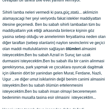
cevaptan bir tanesi bile evet yanitini vermiyor.
Sihirli lamba neleri vermedi ki para,güç,statü... aklimizin
alamayacagi her şeyi veriyordu fakat istekler maddiyattan
ötesine geçemedi. Ben bu sabah sihirli lambadan tüm bu
maddiyatlarin yok ettiği arkasında binlerce kişinin göz
yasina sebep olduğu ve annelerimin feryatlarina neden olan
diğer taraftan (sebep olanlarin) naylon sevinclerini ve geçici
olan maddi mutluluklarinin sağlayan
ölümleri
almasini
isteyecektim.Ben bu sabah Azrail in Suruç tan uzak
durmasini isteyecektim.Ben bu sabah illa bir canin alinmasi
gerekiryorsa, park yapmak ve çocuklara oyuncak dagitmak
için ülkenin dört bir yanindan gelen Murat, Ferdane, Nazli,
Ugur ...ve diğer umut isiklarinin değil benim canimi almasini
isteyektim.Ben bu sabah ölümün ertelenmesini
isteyecektim.Ben bu sabah insan olmayi beceremeyen
bedenimin musalla tasina esir olmasini isteyecektim...