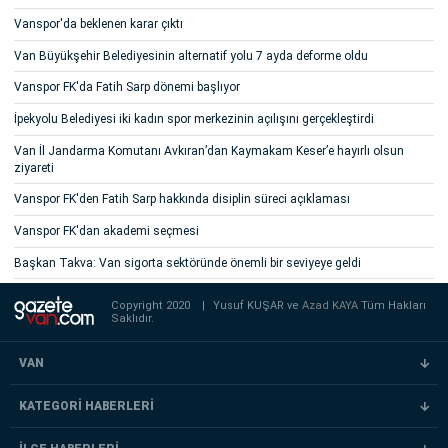
Vanspor'da beklenen karar çıktı
Van Büyükşehir Belediyesinin alternatif yolu 7 ayda deforme oldu
Vanspor FK'da Fatih Sarp dönemi başlıyor
İpekyolu Belediyesi iki kadın spor merkezinin açılışını gerçekleştirdi
Van İl Jandarma Komutanı Avkıran’dan Kaymakam Keser’e hayırlı olsun
ziyareti
Vanspor FK'den Fatih Sarp hakkında disiplin süreci açıklaması
Vanspor FK'dan akademi seçmesi
Başkan Takva: Van sigorta sektöründe önemli bir seviyeye geldi
Copyright 2020
|
Yusuf KUŞAR ve
Azad KAYA
Tüm Hakları
Saklıdır.
VAN
KATEGORİ HABERLERİ