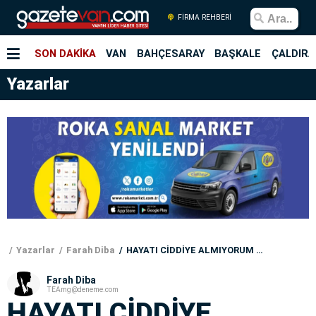
FİRMA REHBERİ
SON DAKİKA
VAN
BAHÇESARAY
BAŞKALE
ÇALDIRA
Yazarlar
Yazarlar
Farah Diba
HAYATI CİDDİYE ALMIYORUM BAZEN
Farah Diba
TEAmg@deneme.com
HAYATI CİDDİYE