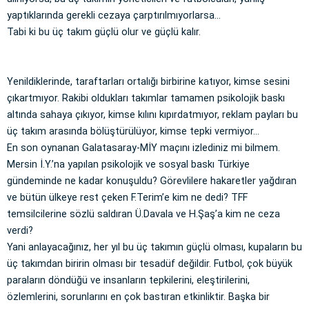
yaptıklarında gerekli cezaya çarptırılmıyorlarsa…
Tabi ki bu üç takım güçlü olur ve güçlü kalır.
Yenildiklerinde, taraftarları ortalığı birbirine katıyor, kimse sesini
çıkartmıyor. Rakibi oldukları takımlar tamamen psikolojik baskı
altında sahaya çıkıyor, kimse kılını kıpırdatmıyor, reklam payları bu
üç takım arasında bölüştürülüyor, kimse tepki vermiyor…
En son oynanan Galatasaray-MİY maçını izlediniz mi bilmem.
Mersin İ.Y.’na yapılan psikolojik ve sosyal baskı Türkiye
gündeminde ne kadar konuşuldu? Görevlilere hakaretler yağdıran
ve bütün ülkeye rest çeken F.Terim’e kim ne dedi? TFF
temsilcilerine sözlü saldıran Ü.Davala ve H.Şaş’a kim ne ceza
verdi?
Yani anlayacağınız, her yıl bu üç takımın güçlü olması, kupaların bu
üç takımdan biririn olması bir tesadüf değildir. Futbol, çok büyük
paraların döndüğü ve insanların tepkilerini, eleştirilerini,
özlemlerini, sorunlarını en çok bastıran etkinliktir. Başka bir