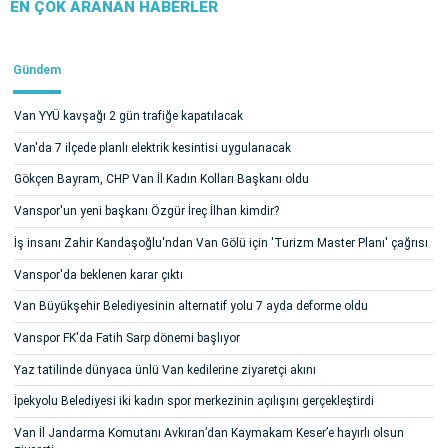
EN ÇOK ARANAN HABERLER
Gündem
Van YYÜ kavşağı 2 gün trafiğe kapatılacak
Van'da 7 ilçede planlı elektrik kesintisi uygulanacak
Gökçen Bayram, CHP Van İl Kadın Kolları Başkanı oldu
Vanspor'un yeni başkanı Özgür İreç İlhan kimdir?
İş insanı Zahir Kandaşoğlu'ndan Van Gölü için 'Turizm Master Planı' çağrısı
Vanspor'da beklenen karar çıktı
Van Büyükşehir Belediyesinin alternatif yolu 7 ayda deforme oldu
Vanspor FK'da Fatih Sarp dönemi başlıyor
Yaz tatilinde dünyaca ünlü Van kedilerine ziyaretçi akını
İpekyolu Belediyesi iki kadın spor merkezinin açılışını gerçekleştirdi
Van İl Jandarma Komutanı Avkıran’dan Kaymakam Keser’e hayırlı olsun