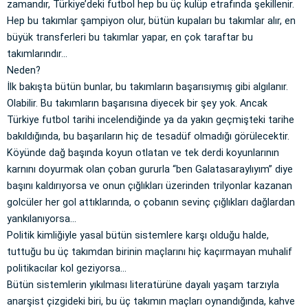
zamandır, Türkiye’deki futbol hep bu üç kulüp etrafında şekillenir.
Hep bu takımlar şampiyon olur, bütün kupaları bu takımlar alır, en
büyük transferleri bu takımlar yapar, en çok taraftar bu
takımlarındır…
Neden?
İlk bakışta bütün bunlar, bu takımların başarısıymış gibi algılanır.
Olabilir. Bu takımların başarısına diyecek bir şey yok. Ancak
Türkiye futbol tarihi incelendiğinde ya da yakın geçmişteki tarihe
bakıldığında, bu başarıların hiç de tesadüf olmadığı görülecektir.
Köyünde dağ başında koyun otlatan ve tek derdi koyunlarının
karnını doyurmak olan çoban gururla “ben Galatasaraylıyım” diye
başını kaldırıyorsa ve onun çığlıkları üzerinden trilyonlar kazanan
golcüler her gol attıklarında, o çobanın sevinç çığlıkları dağlardan
yankılanıyorsa…
Politik kimliğiyle yasal bütün sistemlere karşı olduğu halde,
tuttuğu bu üç takımdan birinin maçlarını hiç kaçırmayan muhalif
politikacılar kol geziyorsa…
Bütün sistemlerin yıkılması literatürüne dayalı yaşam tarzıyla
anarşist çizgideki biri, bu üç takımın maçları oynandığında, kahve