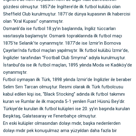
gözdesi olmuştur. 1857’de İngiltere’de ilk futbol kulübü olan
Sheffield Club kurulmuştur. 1871’de dünya kupasının ilk habercisi
olan “Kral Kupası” oynanmıştır.
Osmanlı’da ise futbol 18.yy’ın başlarında, İngiliz tüccarları
vasıtasıyla başlamıştır. Osmanlı topraklarında ilk futbol maçı
1875’te Selanik’te oynanmıştır. 1877’de ise İzmir’in Bornova
Çayırları’nda futbol maçları yapılmıştır. İlk futbol kulübü İzmir’de,
İngilizler tarafından “Football Club Smyrna” adıyla kurulmuştur.
İstanbul’da ise ilk futbol maçları, 1895 yılında Moda ve Kadıköy’de
oynanmıştır.
Futbol oymayan ilk Türk, 1898 yılında İzmir’de İngilizler ile beraber
Selim Sırrı Tarcan olmuştur. Resmi olarak ilk Türk futbolcusu
kabul edilen kişi ise, “Black Stocking” adında ilk futbol takımını
kuran ve Rumlar ile ilk maçında 5-1 yenilen Fuat Hüsnü Bey’dir.
Türkiye’de kurulan ilk futbol kulüpleri ise 20. yy’ın başında kurulan
Beşiktaş, Galatasaray ve Fenerbahçe olmuştur.
En eski kulüpler olmasından dolayı mıdır, başka nedenlerden
dolayı mıdır pek konuşulmaz ama yüzyıldan daha fazla bir