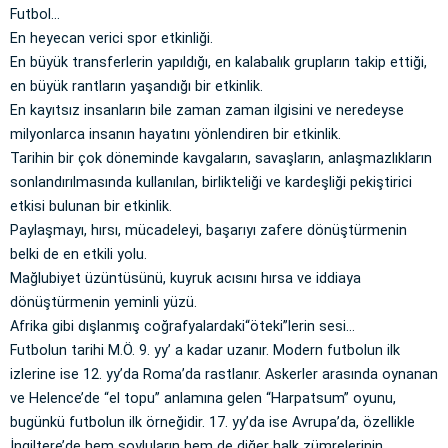
Futbol…
En heyecan verici spor etkinliği.
En büyük transferlerin yapıldığı, en kalabalık grupların takip ettiği,
en büyük rantların yaşandığı bir etkinlik.
En kayıtsız insanların bile zaman zaman ilgisini ve neredeyse
milyonlarca insanın hayatını yönlendiren bir etkinlik.
Tarihin bir çok döneminde kavgaların, savaşların, anlaşmazlıkların
sonlandırılmasında kullanılan, birlikteliği ve kardeşliği pekiştirici
etkisi bulunan bir etkinlik.
Paylaşmayı, hırsı, mücadeleyi, başarıyı zafere dönüştürmenin
belki de en etkili yolu.
Mağlubiyet üzüntüsünü, kuyruk acısını hırsa ve iddiaya
dönüştürmenin yeminli yüzü.
Afrika gibi dışlanmış coğrafyalardaki“öteki”lerin sesi…
Futbolun tarihi M.Ö. 9. yy’ a kadar uzanır. Modern futbolun ilk
izlerine ise 12. yy’da Roma’da rastlanır. Askerler arasında oynanan
ve Helence’de “el topu” anlamına gelen “Harpatsum” oyunu,
bugünkü futbolun ilk örneğidir. 17. yy’da ise Avrupa’da, özellikle
İngiltere’de hem soyluların hem de diğer halk zümrelerinin