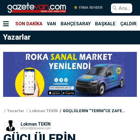
FİRMA REHBERİ
SON DAKİKA
VAN
BAHÇESARAY
BAŞKALE
ÇALDIRA
Yazarlar
Yazarlar
Lokman TEKİN
GÜÇLÜLERİN “TERİM”CE ZAFER ''FUTBOL
Lokman TEKİN
aEQx4@deneme.com
GÜÇLÜLERİN