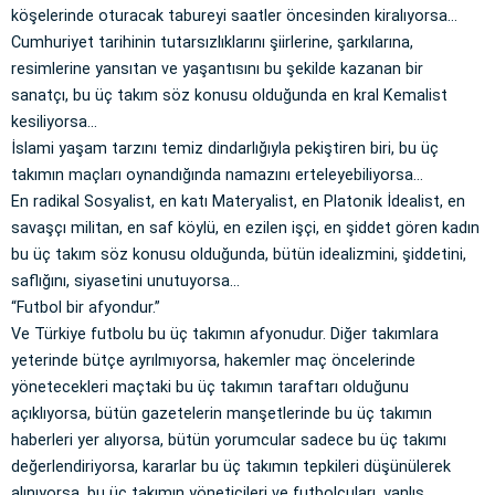
köşelerinde oturacak tabureyi saatler öncesinden kiralıyorsa…
Cumhuriyet tarihinin tutarsızlıklarını şiirlerine, şarkılarına,
resimlerine yansıtan ve yaşantısını bu şekilde kazanan bir
sanatçı, bu üç takım söz konusu olduğunda en kral Kemalist
kesiliyorsa…
İslami yaşam tarzını temiz dindarlığıyla pekiştiren biri, bu üç
takımın maçları oynandığında namazını erteleyebiliyorsa…
En radikal Sosyalist, en katı Materyalist, en Platonik İdealist, en
savaşçı militan, en saf köylü, en ezilen işçi, en şiddet gören kadın
bu üç takım söz konusu olduğunda, bütün idealizmini, şiddetini,
saflığını, siyasetini unutuyorsa…
“Futbol bir afyondur.”
Ve Türkiye futbolu bu üç takımın afyonudur. Diğer takımlara
yeterinde bütçe ayrılmıyorsa, hakemler maç öncelerinde
yönetecekleri maçtaki bu üç takımın taraftarı olduğunu
açıklıyorsa, bütün gazetelerin manşetlerinde bu üç takımın
haberleri yer alıyorsa, bütün yorumcular sadece bu üç takımı
değerlendiriyorsa, kararlar bu üç takımın tepkileri düşünülerek
alınıyorsa, bu üç takımın yöneticileri ve futbolcuları, yanlış