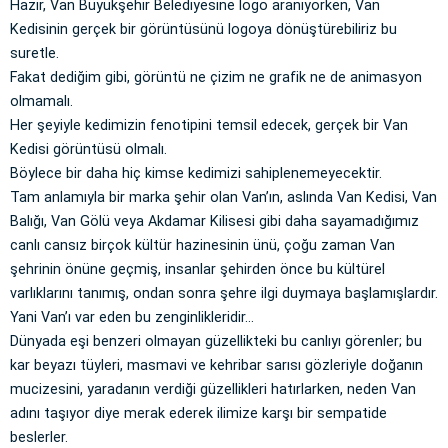
Hazır, Van Büyükşehir Belediyesine logo aranıyorken, Van
Kedisinin gerçek bir görüntüsünü logoya dönüştürebiliriz bu
suretle.
Fakat dediğim gibi, görüntü ne çizim ne grafik ne de animasyon
olmamalı.
Her şeyiyle kedimizin fenotipini temsil edecek, gerçek bir Van
Kedisi görüntüsü olmalı.
Böylece bir daha hiç kimse kedimizi sahiplenemeyecektir.
Tam anlamıyla bir marka şehir olan Van’ın, aslında Van Kedisi, Van
Balığı, Van Gölü veya Akdamar Kilisesi gibi daha sayamadığımız
canlı cansız birçok kültür hazinesinin ünü, çoğu zaman Van
şehrinin önüne geçmiş, insanlar şehirden önce bu kültürel
varlıklarını tanımış, ondan sonra şehre ilgi duymaya başlamışlardır.
Yani Van’ı var eden bu zenginlikleridir…
Dünyada eşi benzeri olmayan güzellikteki bu canlıyı görenler; bu
kar beyazı tüyleri, masmavi ve kehribar sarısı gözleriyle doğanın
mucizesini, yaradanın verdiği güzellikleri hatırlarken, neden Van
adını taşıyor diye merak ederek ilimize karşı bir sempatide
beslerler.