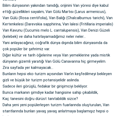
Bilim dünyasının yakından tanıdığı, orijinini Van yöresi diye kabul
ettiği güzellikleri sayalım; Van Gölü Martısı (Larus armenicus),
Van Gülü (Rosa centifolia), Van Balığı (Chalcalburnus tarichi), Van
Kertenkelesi (Darevskia sapphirina, Van lalesi (Fritillaria imperialis)
Van Kavunu (Cucumis melo L. cantalupensis), Van Denizi Güzeli
(kelebek) ve daha hatırlayamadığımız neler neler…
Yani anlayacağınız, coğrafik dünya dışında bilim dünyasında da
çok popüler bir şehrimiz var.
Diğer kültür ve tarih öğelerine veya Van yemeklerine yada mistik
dünyanın gizemli yaratığı Van Gölü Canavarına hiç girmeyelim.
Zira sayfada yer kalmayacak...
Bunların hepsi eko-turizm açısından Van’ın keşfedilmeyi bekleyen
gizli ve büyük bir turizm potansiyelidir aslında.
Sadece ileri görüşlü, fedakar bir girişimciyi bekliyor.
Bunca markanın şimdiye kadar hangisine sahip çıkabildik,
Kaç tanesini doğru dürüst tanıtabildik sizce?
Daha yeni yeni popülerleşen turizm fuarlarında oluşturulan, Van
stantlarında bunları yavaş yavaş anlatmaya başlamışız hepsi o