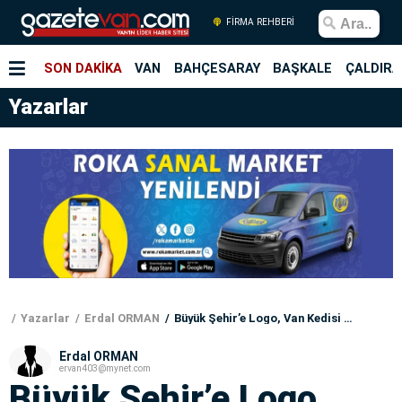
FİRMA REHBERİ
SON DAKİKA
VAN
BAHÇESARAY
BAŞKALE
ÇALDIRA
Yazarlar
Yazarlar
Erdal ORMAN
Büyük Şehir’e Logo, Van Kedisi Olmalı!
Erdal ORMAN
ervan403@mynet.com
Büyük Şehir’e Logo,