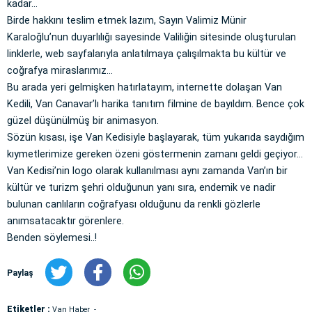
kadar…
Birde hakkını teslim etmek lazım, Sayın Valimiz Münir
Karaloğlu’nun duyarlılığı sayesinde Valiliğin sitesinde oluşturulan
linklerle, web sayfalarıyla anlatılmaya çalışılmakta bu kültür ve
coğrafya miraslarımız…
Bu arada yeri gelmişken hatırlatayım, internette dolaşan Van
Kedili, Van Canavar’lı harika tanıtım filmine de bayıldım. Bence çok
güzel düşünülmüş bir animasyon.
Sözün kısası, işe Van Kedisiyle başlayarak, tüm yukarıda saydığım
kıymetlerimize gereken özeni göstermenin zamanı geldi geçiyor…
Van Kedisi’nin logo olarak kullanılması aynı zamanda Van’ın bir
kültür ve turizm şehri olduğunun yanı sıra, endemik ve nadir
bulunan canlıların coğrafyası olduğunu da renkli gözlerle
anımsatacaktır görenlere.
Benden söylemesi..!
Paylaş
Etiketler :
Van Haber