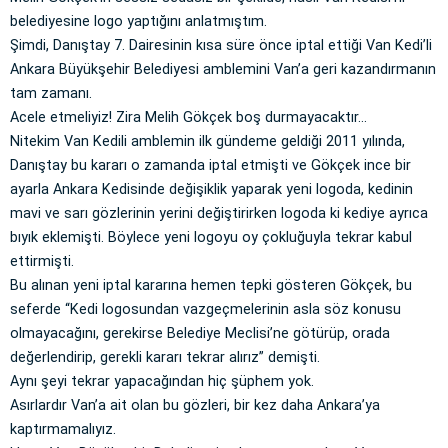
belediyesine logo yaptığını anlatmıştım.
Şimdi, Danıştay 7. Dairesinin kısa süre önce iptal ettiği Van Kedi’li
Ankara Büyükşehir Belediyesi amblemini Van’a geri kazandırmanın
tam zamanı.
Acele etmeliyiz! Zira Melih Gökçek boş durmayacaktır…
Nitekim Van Kedili amblemin ilk gündeme geldiği 2011 yılında,
Danıştay bu kararı o zamanda iptal etmişti ve Gökçek ince bir
ayarla Ankara Kedisinde değişiklik yaparak yeni logoda, kedinin
mavi ve sarı gözlerinin yerini değiştirirken logoda ki kediye ayrıca
bıyık eklemişti. Böylece yeni logoyu oy çokluğuyla tekrar kabul
ettirmişti.
Bu alınan yeni iptal kararına hemen tepki gösteren Gökçek, bu
seferde ‘‘Kedi logosundan vazgeçmelerinin asla söz konusu
olmayacağını, gerekirse Belediye Meclisi’ne götürüp, orada
değerlendirip, gerekli kararı tekrar alırız” demişti.
Aynı şeyi tekrar yapacağından hiç şüphem yok.
Asırlardır Van’a ait olan bu gözleri, bir kez daha Ankara’ya
kaptırmamalıyız.