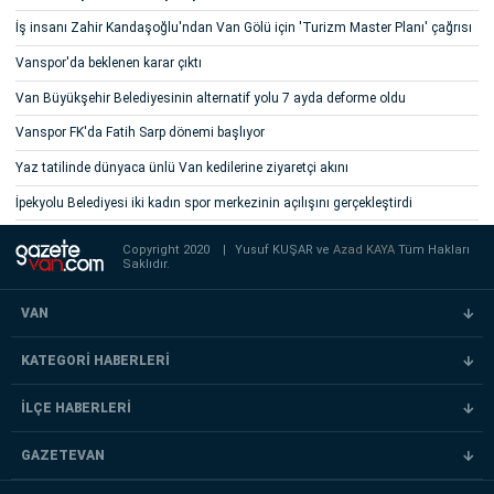
İş insanı Zahir Kandaşoğlu'ndan Van Gölü için 'Turizm Master Planı' çağrısı
Vanspor'da beklenen karar çıktı
Van Büyükşehir Belediyesinin alternatif yolu 7 ayda deforme oldu
Vanspor FK'da Fatih Sarp dönemi başlıyor
Yaz tatilinde dünyaca ünlü Van kedilerine ziyaretçi akını
İpekyolu Belediyesi iki kadın spor merkezinin açılışını gerçekleştirdi
Copyright 2020
|
Yusuf KUŞAR ve
Azad KAYA
Tüm Hakları
Saklıdır.
VAN
KATEGORİ HABERLERİ
İLÇE HABERLERİ
GAZETEVAN