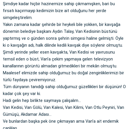
Şimdiye kadar hiçbir hazinemize sahip çıkmamışken, bari bu
fırsatı kaçırmayıp kedimizin bize ait olduğunu her yerde
simgeleştirelim.
Yakın zamana kadar şehirde bir heykeli bile yokken, bir kavşağa
dönemin belediye başkanı Aydın Talay, Van Kedisinin büstünü
yaptırmış ve o günden sonra şehrin simgesi haline gelmişti. Öyle
ki o kavşağın adı, halk dilinde kedili kavşak diye söylenir olmuştu.
Şimdi yerinde yeller esen kavşakta, Van Kedisi ve yavrusunu
temsil eden o büst, Van’a çekim yapmaya gelen televizyon
kanallarının görüntü almadan gitmedikleri bir mekân olmuştu.
Maalesef elimizde sahip olduğumuz bu doğal zenginliklerimizi bir
türlü faydaya çeviremiyoruz.
Tüm dünyanın tanıdığı sahip olduğumuz güzellikleri bir düşünün! O
kadar çok şey var ki.
Hadi gelin hep birlikte saymaya çalışalım…
Van Kedisi, Van Gölü, Van Kalesi, Van Kilimi, Van Otlu Peyniri, Van
Gümüşü, Akdamar Adası…
Ve bunlardan başka pek öne çıkmayan ama Van’a ait endemik
canlıları,